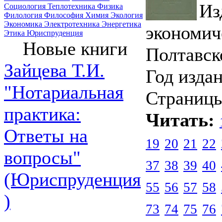
Из
Социология
Теплотехника
Физика
Филология
Философия
Химия
Экология
Экономика
Электротехника
Энергетика
экономич
Этика
Юриспруденция
Новые книги
Полтавск
Зайцева Т.И.
Год издан
"Нотариальная
Страницы
практика:
Читать:
Ответы на
19
20
21
22
вопросы"
37
38
39
40
(Юриспруденция
55
56
57
58
)
73
74
75
76