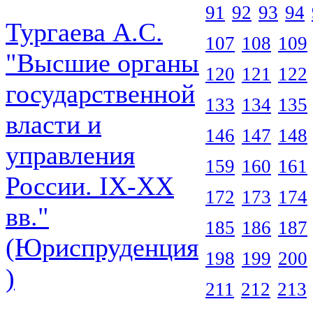
91
92
93
94
Тургаева А.С.
107
108
109
"Высшие органы
120
121
122
государственной
133
134
135
власти и
146
147
148
управления
159
160
161
России. IХ-ХХ
172
173
174
вв."
185
186
187
(Юриспруденция
198
199
200
)
211
212
213