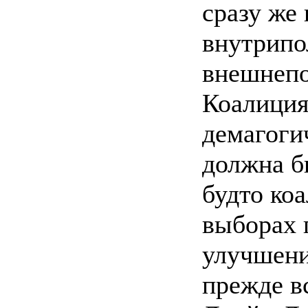
сразу же
внутрипо
внешнепо
Коалиция
демагоги
должна б
будто коа
выборах 
улучшени
прежде в