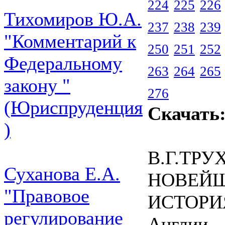
224
225
226
Тихомиров Ю.А.
237
238
239
"Комментарий к
250
251
252
Федеральному
263
264
265
закону "
276
(Юриспруденция
Скачать
)
В.Г.ТР
Суханова Е.А.
НОВЕЙ
"Правовое
ИСТОРИ
регулирование
Англии