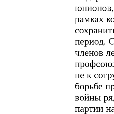
юнионов,
рамках к
сохранит
период. 
членов л
профсоюз
не к сотр
борьбе пр
войны ря
партии н