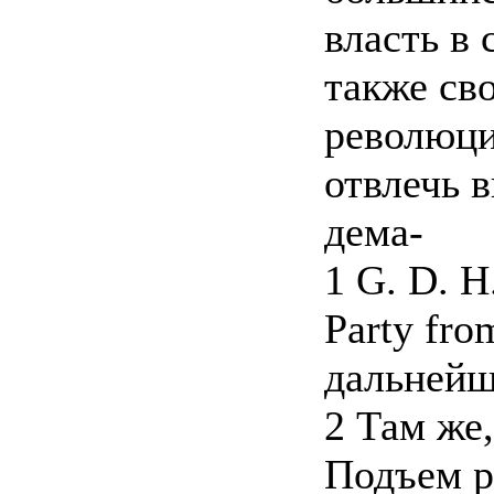
власть в
также св
революци
отвлечь 
дема-
1 G. D. Н
Party fro
дальнейше
2 Там же,
Подъем р