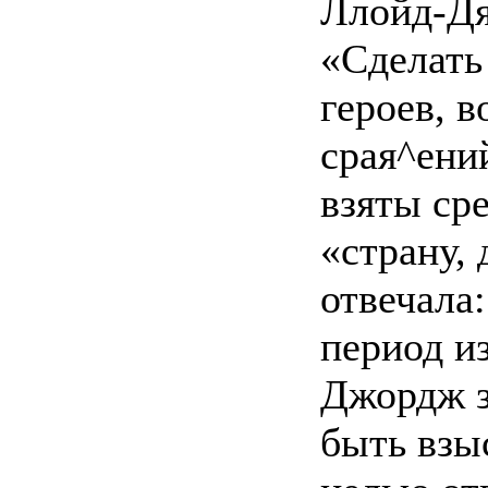
Ллойд-Дя
«Сделать
героев, 
срая^ений
взяты ср
«страну,
отвечала:
период и
Джордж з
быть взы