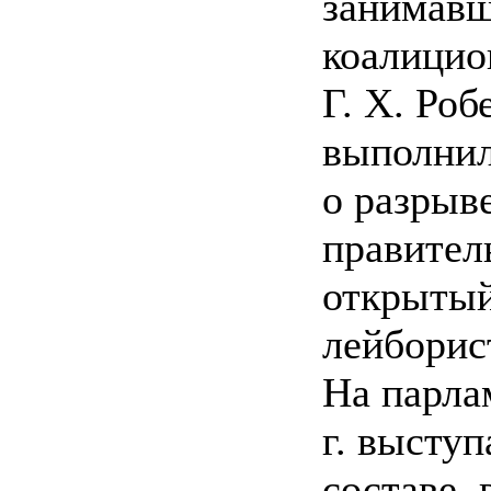
занимавш
коалицио
Г. X. Роб
выполнил
о разрыв
правител
открытый
лейборис
На парла
г. высту
составе,