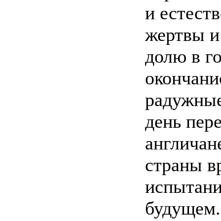
и естест
жертвы и
долю в г
окончани
радужные
день пер
англичан
страны вр
испытани
будущем.