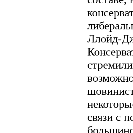
консерва
либераль
Ллойд-Д
Консерва
стремили
возможно
шовинист
некоторы
связи с 
большинс