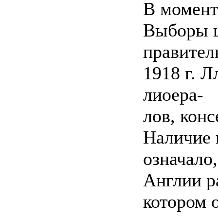
В момент
Выборы щ
правитель
1918 г. 
лиоера-
лов, конс
Наличие 
означало
Англии р
котором 