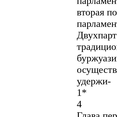
парламен
вторая п
парламен
Двухпарт
традицио
буржуази
осуществ
удержи-
1*
4
Глава пе