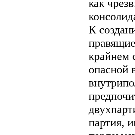
как чрез
консолид
К создан
правящие
крайнем 
опасной 
внутрипо
предпочи
двухпарт
партия, 