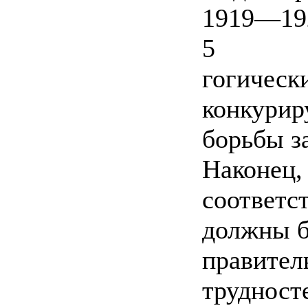
1919—192
5
гогическ
конкурир
борьбы з
Наконец,
соответс
должны б
правител
трудност