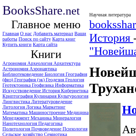
B
ooks
Share
.net
Научная литература
Главное меню
booksshar
Главная
О нас
Добавить материал
Ваши
История
работы
Поиск по сайту
Карта книг
Купить книги
Карта сайта
"Новейша
Книги
Агрономия
Археология
Архитектура
Новейш
Астрономия
Аэронавтика
Библиотековедение
Биология
География
(физ)
География (эк)
Геодезия
Геология
Трухан
Геотектоника
Геофизика
Информатика
Искусствоведение
История
Кибернетика
Криптография
Кулинария
Культурология
Лингвистика
Литературоведение
Но
Литология
Логика
Маркетинг
Математика
Машиностроение
Медицина
Менеджмент
Механика
Минералогия
Нанотехнология
Педагогика
Ав
Политология
Почвоведение
Психология
Сельское хозяйство
Семиотика