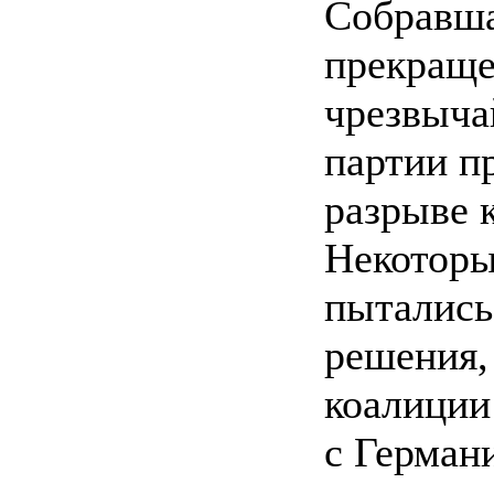
Собравша
прекраще
чрезвыча
партии п
разрыве 
Некоторы
пытались
решения,
коалиции
с Герман