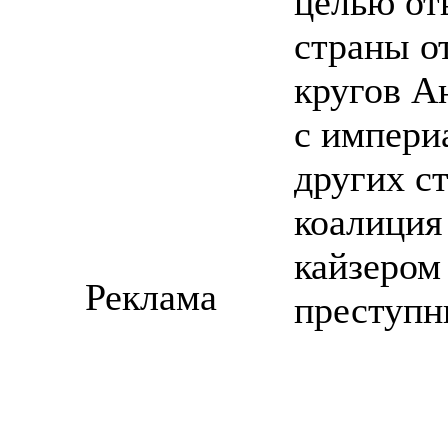
целью от
страны о
кругов А
с импери
других с
коалиция
кайзером
Реклама
преступн