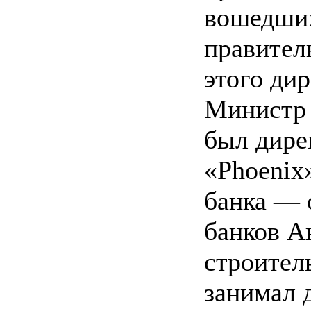
вошедших 
правител
этого ди
Министр 
был дире
«Phoenix
банка — 
банков А
строител
занимал 