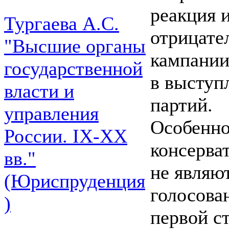
реакция 
Тургаева А.С.
отрицате
"Высшие органы
кампании
государственной
в выступ
власти и
партий.
управления
Особенно
России. IХ-ХХ
консерват
вв."
не являю
(Юриспруденция
голосован
)
первой с