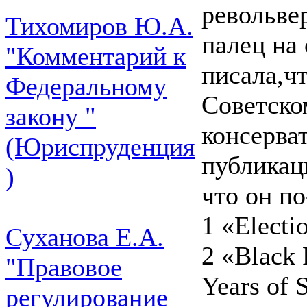
револьве
Тихомиров Ю.А.
палец на
"Комментарий к
писала,ч
Федеральному
Советско
закону "
консерва
(Юриспруденция
публикац
)
что он по
1 «Electio
Суханова Е.А.
2 «Black 
"Правовое
Years of 
регулирование