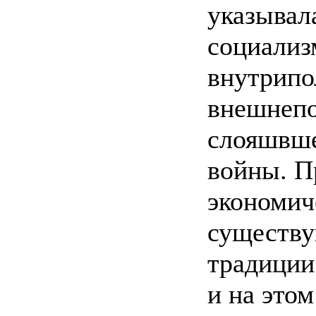
указывал
социализ
внутрипо
внешнепо
слояшвше
войны. П
экономич
существу
традиции
и на это