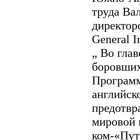
труда Ва
директор
General I
„ Во гла
боровши
Программ
английск
предотв
мировой 
ком-«Пут