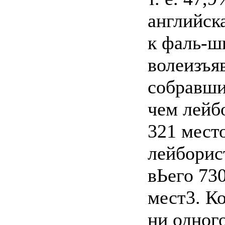
английск
к фаль-
волеизъя
собравши
чем лейб
321 место
лейборис
вЬего 730
мест3. К
ни одног