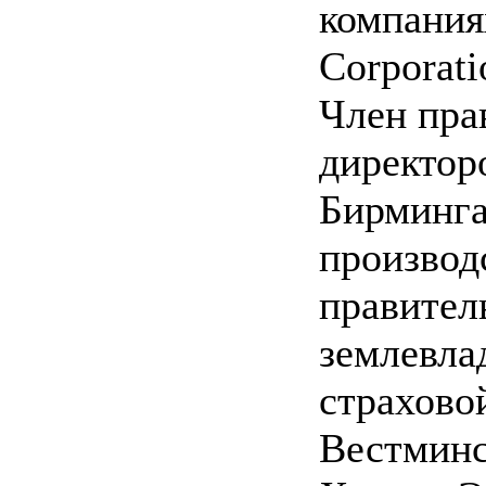
компания
Corporat
Член пра
директор
Бирминг
производ
правител
землевла
страхово
Вестминс