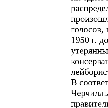
распреде
произошл
голосов,
1950 г. д
утерянны
консерва
лейборис
В соотве
Черчилль
правител