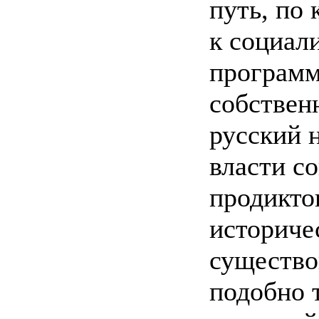
путь, по
к социал
программ
собствен
русский 
власти с
продикто
историче
существо
подобно 