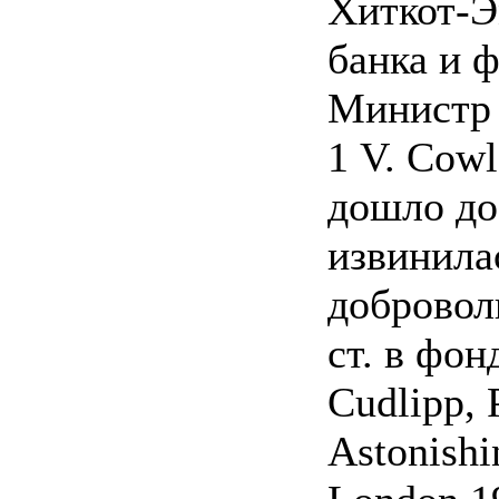
Хиткот-Э
банка и 
Министр 
1 V. Cowl
дошло до 
извинила
добровол
ст. в фон
Cudlipp, 
Astonishi