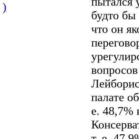
пытался у
)
будто бы 
что он я
перегово
урегулир
вопросов
Лейборис
палате об
е. 48,7%
Консерва
т. е. 47,