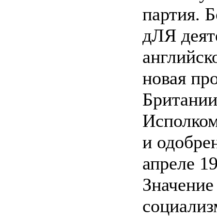
партия. 
дЛЯ деят
английск
новая пр
Британии
Исполком
и одобре
апреле 19
Значение
социализм