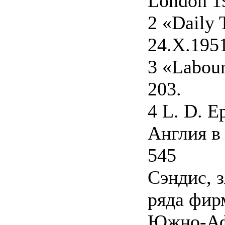
London 1
2 «Daily 
24.X.1951
3 «Labour
203.
4 L. D. Ep
Англия в
545
Сэндис, 
ряда фир
Южно-Аф