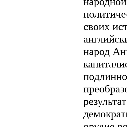
народной
политиче
своих ис
английск
народ Ан
капитали
подлинно
преобраз
результа
демократ
орудие в