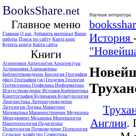
B
ooks
Share
.net
Научная литература
Главное меню
booksshar
Главная
О нас
Добавить материал
Ваши
История
работы
Поиск по сайту
Карта книг
Купить книги
Карта сайта
"Новейша
Книги
Агрономия
Археология
Архитектура
Новейш
Астрономия
Аэронавтика
Библиотековедение
Биология
География
(физ)
География (эк)
Геодезия
Геология
Трухан
Геотектоника
Геофизика
Информатика
Искусствоведение
История
Кибернетика
Криптография
Кулинария
Культурология
Лингвистика
Литературоведение
Трухан
Литология
Логика
Маркетинг
Математика
Машиностроение
Медицина
Менеджмент
Механика
Минералогия
Англии
.
Нанотехнология
Педагогика
Политология
Почвоведение
Психология
Сельское хозяйство
Семиотика