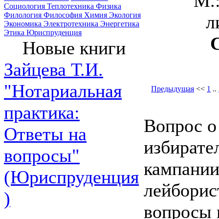
М.
Социология
Теплотехника
Физика
Филология
Философия
Химия
Экология
л
Экономика
Электротехника
Энергетика
Этика
Юриспруденция
Новые книги
Зайцева Т.И.
"Нотариальная
Предыдущая
<<
1
..
практика:
Вопрос о
Ответы на
избирате
вопросы"
кампании
(Юриспруденция
лейборис
)
вопросы 