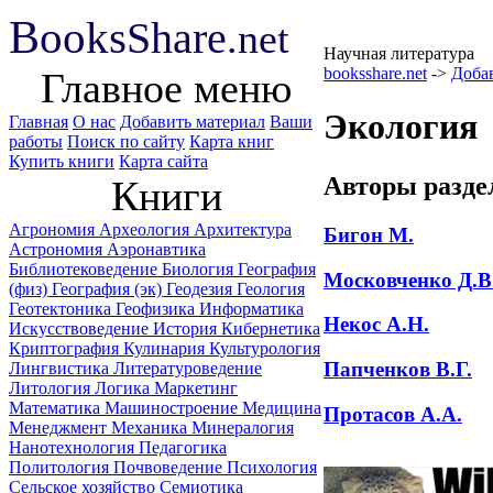
B
ooks
Share
.net
Научная литература
booksshare.net
->
Доба
Главное меню
Экология
Главная
О нас
Добавить материал
Ваши
работы
Поиск по сайту
Карта книг
Купить книги
Карта сайта
Авторы разде
Книги
Агрономия
Археология
Архитектура
Бигон М.
Астрономия
Аэронавтика
Библиотековедение
Биология
География
Московченко Д.В
(физ)
География (эк)
Геодезия
Геология
Геотектоника
Геофизика
Информатика
Некос А.Н.
Искусствоведение
История
Кибернетика
Криптография
Кулинария
Культурология
Папченков В.Г.
Лингвистика
Литературоведение
Литология
Логика
Маркетинг
Математика
Машиностроение
Медицина
Протасов А.А.
Менеджмент
Механика
Минералогия
Нанотехнология
Педагогика
Политология
Почвоведение
Психология
Сельское хозяйство
Семиотика