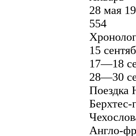
28 мая 1
554
Хронолог
15 сентя
17—18 се
28—30 с
Поездка 
Берхтес-
Чехослов
Англо-фр