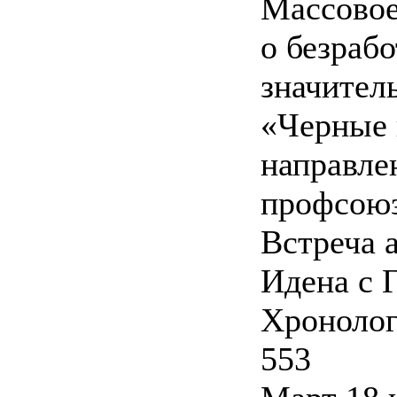
Массовое
о безраб
значител
«Черные 
направле
профсоюз
Встреча 
Идена с 
Хронолог
553