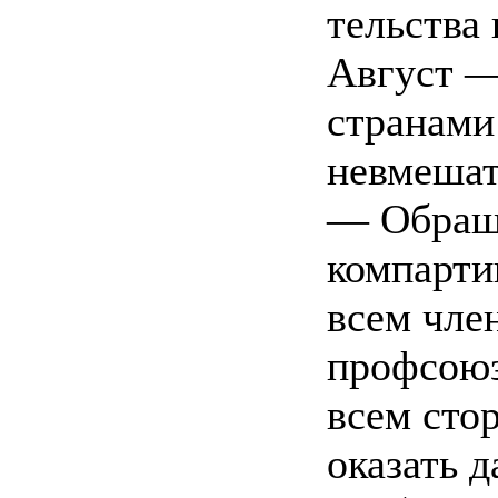
тельства
Август —
странами
невмешат
— Обращ
компарти
всем чле
профсоюз
всем сто
оказать д