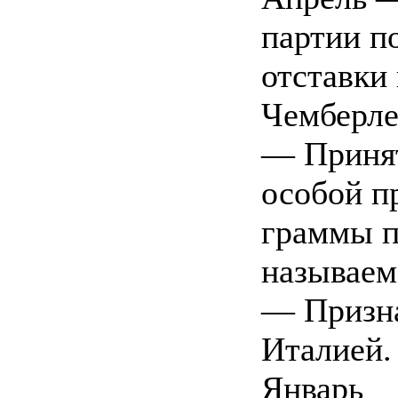
партии п
отставки
Чемберле
— Принят
особой п
граммы п
называем
— Призна
Италией.
Январь