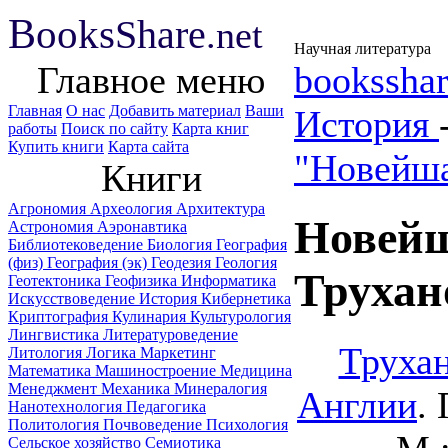
B
ooks
Share
.net
Научная литература
Главное меню
booksshar
Главная
О нас
Добавить материал
Ваши
История
работы
Поиск по сайту
Карта книг
Купить книги
Карта сайта
"Новейша
Книги
Агрономия
Археология
Архитектура
Новейш
Астрономия
Аэронавтика
Библиотековедение
Биология
География
(физ)
География (эк)
Геодезия
Геология
Трухан
Геотектоника
Геофизика
Информатика
Искусствоведение
История
Кибернетика
Криптография
Кулинария
Культурология
Лингвистика
Литературоведение
Трухан
Литология
Логика
Маркетинг
Математика
Машиностроение
Медицина
Менеджмент
Механика
Минералогия
Англии
.
Нанотехнология
Педагогика
Политология
Почвоведение
Психология
Сельское хозяйство
Семиотика