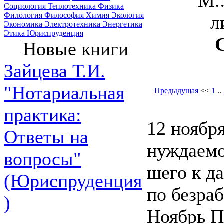
М.
Социология
Теплотехника
Физика
Филология
Философия
Химия
Экология
л
Экономика
Электротехника
Энергетика
Этика
Юриспруденция
Новые книги
Зайцева Т.И.
"Нотариальная
Предыдущая
<<
1
..
практика:
12 ноябр
Ответы на
нуждаемо
вопросы"
шего к д
(Юриспруденция
по безраб
)
Ноябрь П