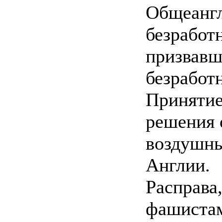
Общеангл
безработ
призвавш
безработ
Принятие
решения 
воздушны
Англии.
Расправа
фашистам