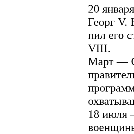
20 январ
Георг V. 
пил его 
VIII.
Март — О
правител
программ
охватыва
18 июля 
военщины