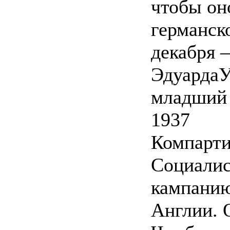
чтобы он
германск
декабря 
ЭдуардаУ
младший 
1937
Компарти
Социалис
кампанию
Англии. 