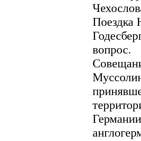
Чехослов
Поездка 
Годесбер
вопрос.
Совещани
Муссолин
принявше
территор
Германии
англогер