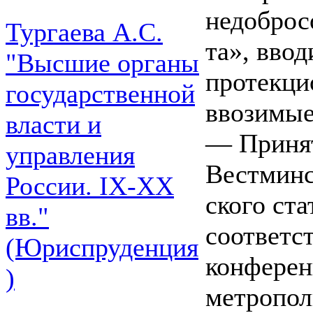
недоброс
Тургаева А.С.
та», вво
"Высшие органы
протекци
государственной
ввозимые
власти и
— Принят
управления
Вестминс
России. IХ-ХХ
ского ста
вв."
соответс
(Юриспруденция
конферен
)
метропол