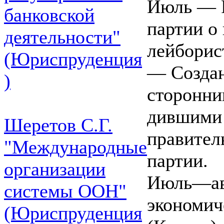
Июль — Р
банковской
партии о
деятельности"
лейборис
(Юриспруденция
— Создан
)
сторонни
дившими 
Шеретов С.Г.
правител
"Международные
партии.
организации
Июль—ав
системы ООН"
экономич
(Юриспруденция