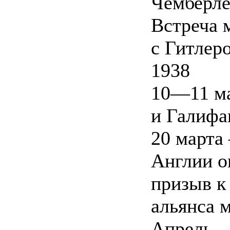
Чемберле
Встреча 
с Гитлер
1938
10—11 ма
и Галифа
20 марта
Англии о
призыв к
альянса 
Апрель —