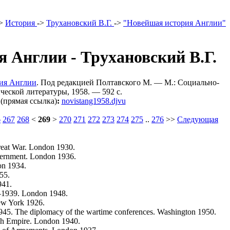
>
История
->
Трухановский В.Г.
->
"Новейшая история Англии"
 Англии - Трухановский В.Г.
рия Англии
. Под редакцией Полтавского М. — М.: Социально-
ческой литературы, 1958. — 592 c.
(прямая ссылка)
:
novistang1958.djvu
6
267
268
<
269
>
270
271
272
273
274
275
..
276
>>
Следующая
reat War. London 1930.
vernment. London 1936.
on 1934.
55.
941.
—1939. London 1948.
New York 1926.
. The diplomacy of the wartime conferences. Washington 1950.
sh Empire. London 1940.