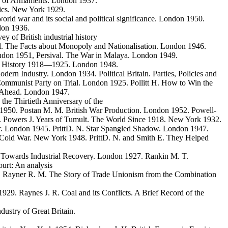
s of Armaments. London 1937.
ics. New York 1929.
world war and its social and political significance. London 1950.
don 1936.
y of British industrial history
l. The Facts about Monopoly and Nationalisation. London 1946.
ndon 1951, Persival. The War in Malaya. London 1949.
ic History 1918—1925. London 1948.
ern Industry. London 1934. Political Britain. Parties, Policies and
 Communist Party on Trial. London 1925. Pollitt H. How to Win the
g Ahead. London 1947.
 the Thirtieth Anniversary of the
50. Postan M. M. British War Production. London 1952. Powell-
5. Powers J. Years of Tumult. The World Since 1918. New York 1932.
ar. London 1945. PrittD. N. Star Spangled Shadow. London 1947.
e Cold War. New York 1948. PrittD. N. and Smith E. They Helped
Towards Industrial Recovery. London 1927. Rankin M. T.
court: An analysis
 Rayner R. M. The Story of Trade Unionism from the Combination
9. Raynes J. R. Coal and its Conflicts. A Brief Record of the
dustry of Great Britain.