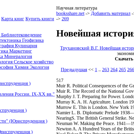
Научная литература
booksshare.net
->
Добавить материал
-
Карта книг
Купить книги
->
269
Новейшая история
а
Библиотековедение
отектоника
Геофизика
графия
Кулинария
Трухановский В.Г. Новейшая исто
гика
Маркетинг
экономи
ка
Минералогия
Скачать
ология
Сельское хозяйство
ософия
Химия
Экология
Предыдущая
<<
1
..
263
264
265
26
517
риспруденция )
Muir R. Political Consequences of the G
Muir R. The Record of the National Go
вления России. IХ-ХХ вв."
Murphy J. T. Preparing for Power. Lond
Murray K. A. H. Agriculture. London 19
Murrow E. This is London. New York 1
спруденция )
Namier L. B. Diplomatic Prelude 1938
NearingS. The British General Strike. 
сти" (Юриспруденция )
Neuman W. Making the Peace. 1941—1945
Newton A. A Hundred Years of the Briti
риспруденция )