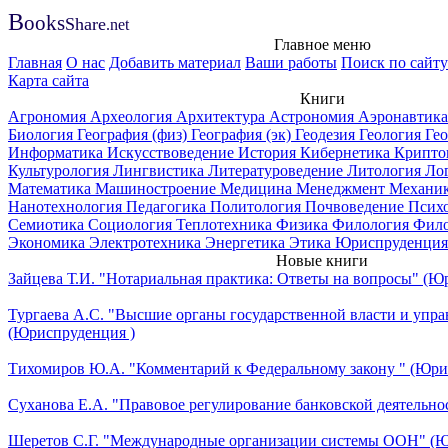
B
ooks
Share
.net
Главное меню
Главная
О нас
Добавить материал
Ваши работы
Поиск по сайту
Карта сайта
Книги
Агрономия
Археология
Архитектура
Астрономия
Аэронавтик
Биология
География (физ)
География (эк)
Геодезия
Геология
Ге
Информатика
Искусствоведение
История
Кибернетика
Крипто
Культурология
Лингвистика
Литературоведение
Литология
Ло
Математика
Машиностроение
Медицина
Менеджмент
Механи
Нанотехнология
Педагогика
Политология
Почвоведение
Псих
Семиотика
Социология
Теплотехника
Физика
Филология
Фил
Экономика
Электротехника
Энергетика
Этика
Юриспруденция
Новые книги
Зайцева Т.И. "Нотариальная практика: Ответы на вопросы" (Ю
Тургаева А.С. "Высшие органы государственной власти и упра
(Юриспруденция )
Тихомиров Ю.А. "Комментарий к Федеральному закону " (Юри
Суханова Е.А. "Правовое регулирование банковской деятельно
Шеретов С.Г. "Международные организации системы ООН" (Ю