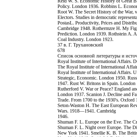
Reid W. S. Economic History of Great B
Policy. London 1936. Robbins L. Econo
Root W. The Secret History of the War, 
Electors. Studies in democratic represen
PostasL. Productivity, Prices and Distribu
Cambridge 1948. Rothermzre H. My Figh
Prediction. London 1939. Rothstein A. 
Coal Industry. London 1923.
37 в. Г. Трухановский
678
Список основной литературы и исто
Royal Institute of International Affairs
The Royal Institute of International Aff
Royal Institute of International Affairs.
Strategic, Economic. London 1950. Russe
1947. Rust W. Britons in Spain. London
Rutherford V. War or Peace? England and
London 1937. Scanion J. Decline and Fal
Trade. From 1700 to the 1930's. Oxfor
Seton-Waston H. The East European Rev
Wars. 1918—1941. Cambridg
1946.
Shuman F. L. Europe on the Eve. The C
Shuman F. L. Night over Europe. The 
New York 1941. Smellie K. B. The Briti