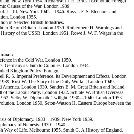
ritain. New York 1954. Richardson J. H. British Economic Foreign
mic Causes of the War. London 1939.
vol. I—III. New York 1945—1946. Ross J. F. S. Elections and
tation. London 1955.
tion in Selected British Industries.
t to Rearm Britain. London 1939. Rothermere H. Warnings and
A History of the USSR. London 1951. Rowe J. W. F. Wages'in the
чников
. Defence in the Cold War. London 1950.
airs. Germany's Claim to Colonies. London 1934.
 United Kingdom Policy: Foreign,
ll R. S. Imperial Preference. Its Development and Effects. London
 1939. Rust W. The Story of the Daily Worker. London 1949.
 America. London 1930. Sanders E. M. Great Britain and Ireland.
l of the Labour Party. London 1932. Schlote W. British Overseas
d 1952. Selby W. Diplomatic Twilight. 1930—1940. London 1953.
olution. London 1950. Seton-Watson H. Eastern Europe between the
risis of Diplomacy. 1933—1939. New York 1939.
Diplomacy of Nemesis. 1939—1940.
sh Way of Life. Melbourne 1955. Smith G. A History of England.