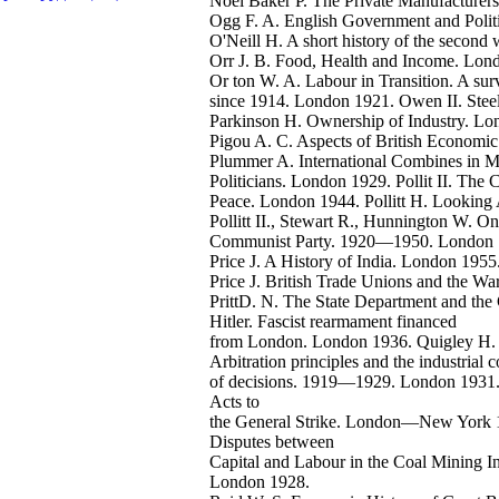
Noel Baker P. The Private Manufacturer
Ogg F. A. English Government and Polit
O'Neill H. A short history of the second 
Orr J. B. Food, Health and Income. Lon
Or ton W. A. Labour in Transition. A surve
since 1914. London 1921. Owen II. Stee
Parkinson H. Ownership of Industry. Lo
Pigou A. C. Aspects of British Econom
Plummer A. International Combines in Mod
Politicians. London 1929. Pollit II. The
Peace. London 1944. Pollitt H. Lookin
Pollitt II., Stewart R., Hunnington W. On
Communist Party. 1920—1950. London 19
Price J. A History of India. London 195
Price J. British Trade Unions and the W
PrittD. N. The State Department and th
Hitler. Fascist rearmament financed
from London. London 1936. Quigley H. 
Arbitration principles and the industrial 
of decisions. 1919—1929. London 1931.
Acts to
the General Strike. London—New York 192
Disputes between
Capital and Labour in the Coal Mining In
London 1928.