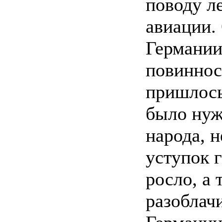
поводу л
авиации.
Германии
повиннос
пришлось
было нуж
народа, 
уступок 
росло, а 
разоблачи