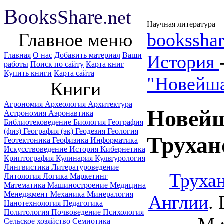
B
ooks
Share
.net
Научная литература
Главное меню
booksshar
Главная
О нас
Добавить материал
Ваши
История
работы
Поиск по сайту
Карта книг
Купить книги
Карта сайта
"Новейша
Книги
Агрономия
Археология
Архитектура
Новейш
Астрономия
Аэронавтика
Библиотековедение
Биология
География
(физ)
География (эк)
Геодезия
Геология
Трухан
Геотектоника
Геофизика
Информатика
Искусствоведение
История
Кибернетика
Криптография
Кулинария
Культурология
Лингвистика
Литературоведение
Трухан
Литология
Логика
Маркетинг
Математика
Машиностроение
Медицина
Менеджмент
Механика
Минералогия
Англии
.
Нанотехнология
Педагогика
Политология
Почвоведение
Психология
Сельское хозяйство
Семиотика