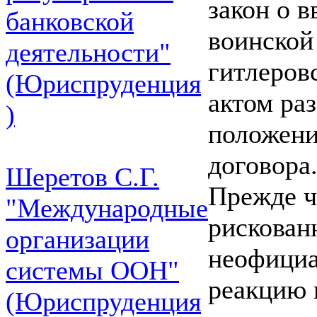
закон о 
банковской
воинской
деятельности"
гитлеров
(Юриспруденция
актом ра
)
положени
договора
Шеретов С.Г.
Прежде ч
"Международные
рискован
организации
неофициа
системы ООН"
реакцию 
(Юриспруденция