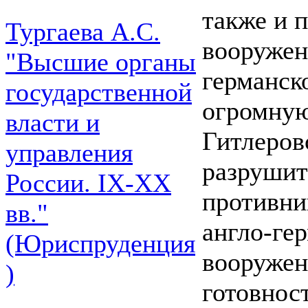
также и 
Тургаева А.С.
вооружен
"Высшие органы
германск
государственной
огромную
власти и
Гитлеров
управления
разрушит
России. IХ-ХХ
противни
вв."
англо-ге
(Юриспруденция
вооружен
)
готовнос