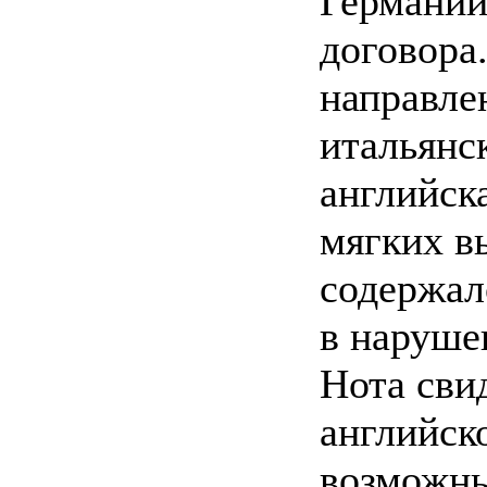
Германии
договора.
направле
итальянс
английск
мягких в
содержал
в наруше
Нота свид
английск
возможны