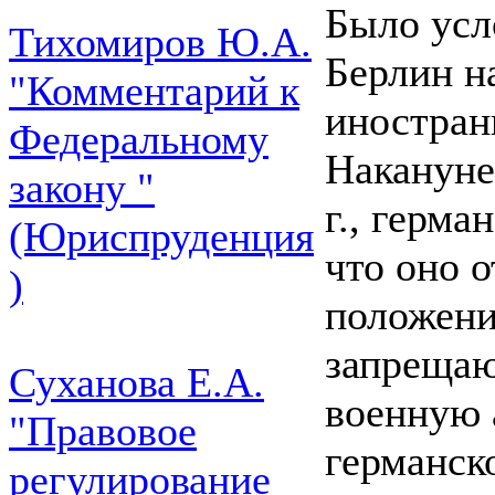
Было усло
Тихомиров Ю.А.
Берлин н
"Комментарий к
иностран
Федеральному
Накануне
закону "
г., герма
(Юриспруденция
что оно 
)
положени
запрещаю
Суханова Е.А.
военную 
"Правовое
германск
регулирование