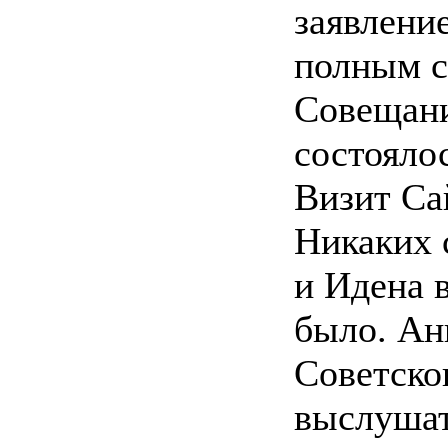
заявлени
полным с
Совещани
состояло
Визит Са
Никаких 
и Идена 
было. Ан
Советско
выслушат