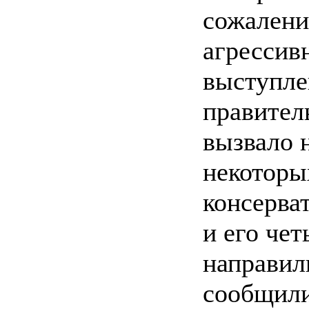
сожалени
агрессив
выступле
правител
вызвало 
некоторы
консерва
и его че
направили
сообщили