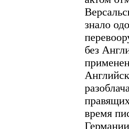
Версальс
знало од
перевоор
без Англ
применен
Английск
разоблач
правящих 
время пи
Германии