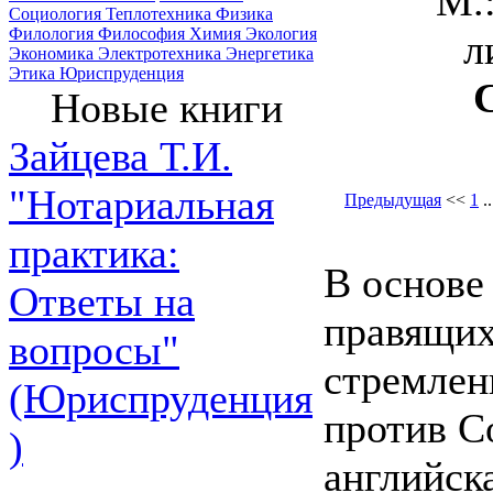
М.
Социология
Теплотехника
Физика
Филология
Философия
Химия
Экология
л
Экономика
Электротехника
Энергетика
Этика
Юриспруденция
Новые книги
Зайцева Т.И.
"Нотариальная
Предыдущая
<<
1
.
практика:
В основе
Ответы на
правящих
вопросы"
стремлен
(Юриспруденция
против С
)
английск