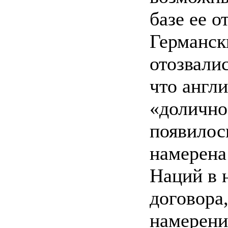
базе ее 
Германск
отозвалис
что англ
«долично
появилос
намерена
Наций в 
договора
намерени