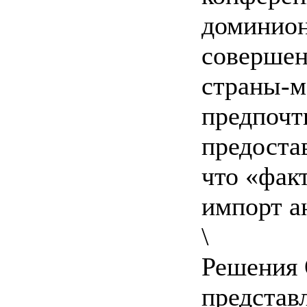
доминион
совершен
страны-м
предпочт
предоста
что «фак
импорт а
\
Решения 
представ