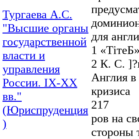
предусма
Тургаева А.С.
доминион
"Высшие органы
для англи
государственной
1 «ТітеБ»
власти и
2 К. С. ]
управления
Англия в
России. IХ-ХХ
кризиса
вв."
217
(Юриспруденция
ров на с
)
стороны 