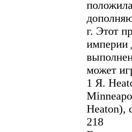
положила
дополня
г. Этот п
империи 
выполнен
может иг
1 Я. Heat
Minneapo
Heaton), 
218