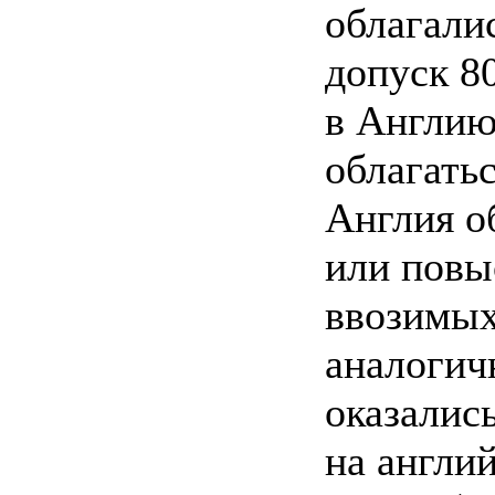
облагали
допуск 8
в Англию
облагать
Англия о
или повы
ввозимых
аналогич
оказалис
на англи