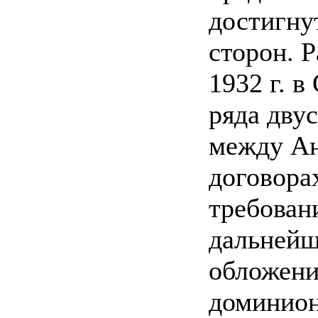
достигну
сторон. 
1932 г. 
ряда дву
между Ан
договора
требован
дальнейш
обложени
доминион