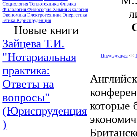
М.
Социология
Теплотехника
Физика
Филология
Философия
Химия
Экология
л
Экономика
Электротехника
Энергетика
Этика
Юриспруденция
Новые книги
Зайцева Т.И.
"Нотариальная
Предыдущая
<<
практика:
Английск
Ответы на
конферен
вопросы"
которые 
(Юриспруденция
экономич
)
Британск