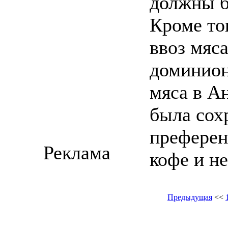
должны б
Кроме то
ввоз мяса
доминион
мяса в А
была сох
преферен
Реклама
кофе и н
Предыдущая
<<