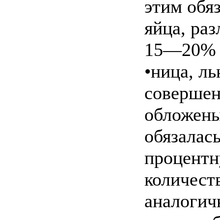
этим обя
яйца, ра
15—20% и
•ница, ль
совершен
обложены
обязалас
процентн
количест
аналогич