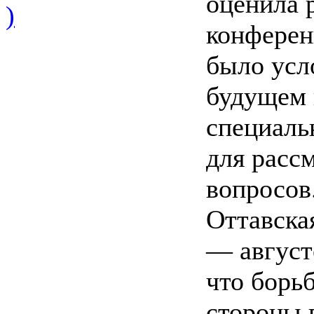
оценила 
)
конференц
было усл
будущем 
специал
для расс
вопросов
Оттавска
— августе
что борьб
стороны 