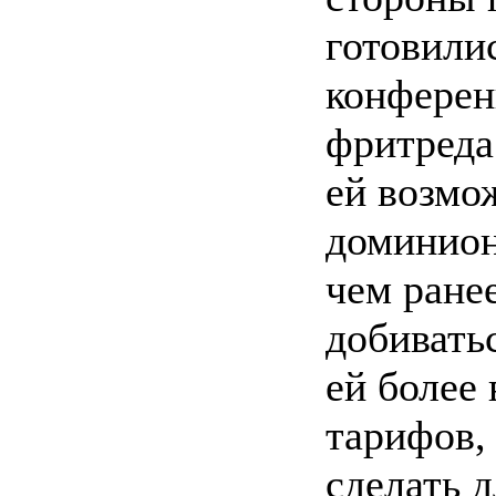
готовили
конферен
фритреда
ей возмо
доминион
чем ране
добивать
ей более
тарифов, 
сделать 