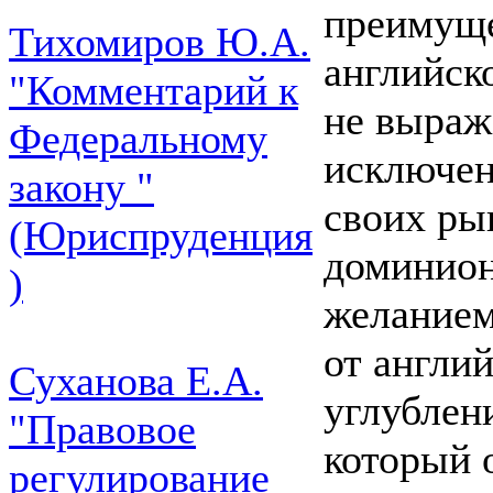
преимуще
Тихомиров Ю.А.
английск
"Комментарий к
не выраж
Федеральному
исключен
закону "
своих ры
(Юриспруденция
доминион
)
желанием
от англи
Суханова Е.А.
углублен
"Правовое
который 
регулирование