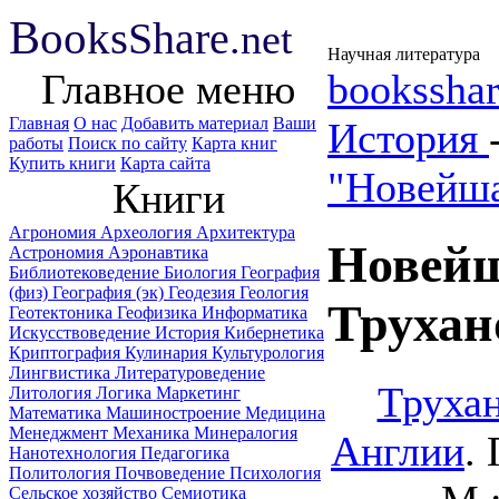
B
ooks
Share
.net
Научная литература
Главное меню
booksshar
Главная
О нас
Добавить материал
Ваши
История
работы
Поиск по сайту
Карта книг
Купить книги
Карта сайта
"Новейша
Книги
Агрономия
Археология
Архитектура
Новейш
Астрономия
Аэронавтика
Библиотековедение
Биология
География
(физ)
География (эк)
Геодезия
Геология
Трухан
Геотектоника
Геофизика
Информатика
Искусствоведение
История
Кибернетика
Криптография
Кулинария
Культурология
Лингвистика
Литературоведение
Трухан
Литология
Логика
Маркетинг
Математика
Машиностроение
Медицина
Менеджмент
Механика
Минералогия
Англии
.
Нанотехнология
Педагогика
Политология
Почвоведение
Психология
Сельское хозяйство
Семиотика