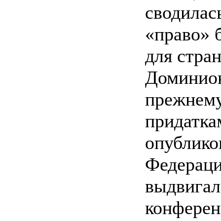
сводилась
«право» 
для стра
Доминион
прежнему
придатка
опублико
Федераци
выдвигал
конферен