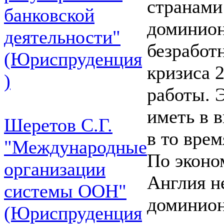
странами
банковской
доминион
деятельности"
безработ
(Юриспруденция
кризиса 
)
работы. 
иметь в в
Шеретов С.Г.
в то врем
"Международные
По эконо
организации
Англия н
системы ООН"
доминион
(Юриспруденция