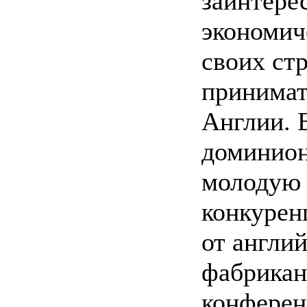
заинтере
экономич
своих ст
принимат
Англии. 
доминион
молодую
конкуренц
от англи
фабрикан
конферен