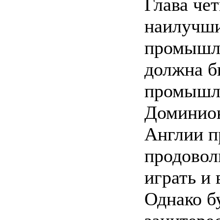
Глава чет
наилучши
промышле
должна б
промышле
Доминион
Англии п
продовол
играть и
Однако б