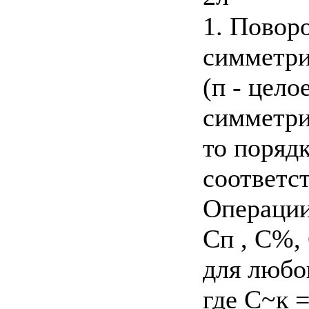
1. Повор
симметри
(п - целое
симметри
то порядк
соответс
Операции
Сп , С%,
для любо
где С~к 