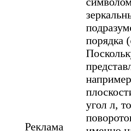
символом
зеркальн
подразум
порядка 
Поскольк
представ
например
плоскости
угол л, т
поворото
Реклама
именно н