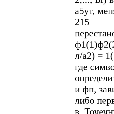
а5ут, ме
215
перестано
ф1(1)ф2(2
л/а2) = 1
где симво
определи
и фп, за
либо пер
в. Точеч