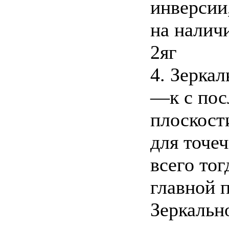
инверсии
на налич
2яг
4. Зерка
—к с пос
плоскост
для точе
всего тог
главной 
Зеркальн