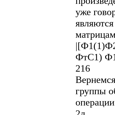
произвед
уже гово
являются
матрицам
|[Ф1(1)Ф2
ФтС1) Ф1
216
Вернемся
группы 
операции
2л