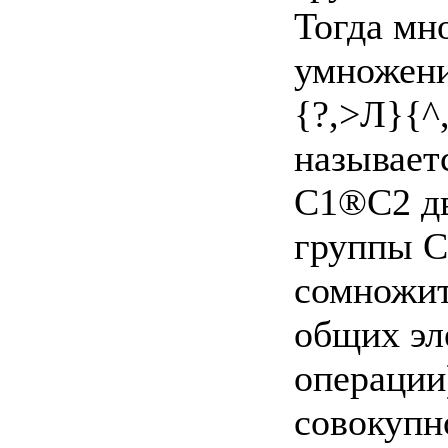
Тогда мн
умножени
{?,>Л}{^
называет
С1®С2 дв
группы С
сомножите
общих эл
операции
совокупн