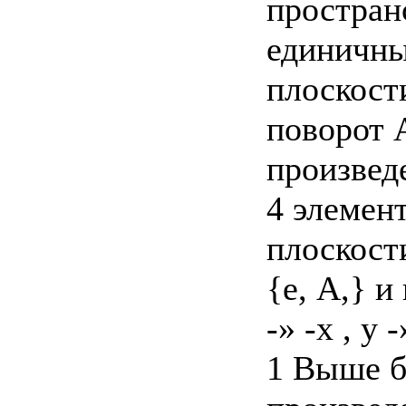
простран
единичны
плоскости
поворот А
произвед
4 элемент
плоскости
{е, А,} и
-» -х , у 
1 Выше б