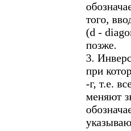
обозначае
того, вв
(d - diag
позже.
3. Инверс
при котор
-г, т.е. 
меняют з
обознача
указываю