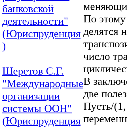
меняющие
банковской
По этому
деятельности"
делятся 
(Юриспруденция
транспоз
)
число тр
циклическ
Шеретов С.Г.
В заключ
"Международные
две поле
организации
Пусть/(1,
системы ООН"
переменны
(Юриспруденция