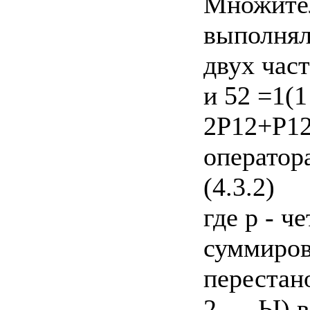
Множител
выполняло
двух част
и 52 =1(1
2Р12+Р12
оператор
(4.3.2)
где р - ч
суммиров
перестан
2,..., Ы