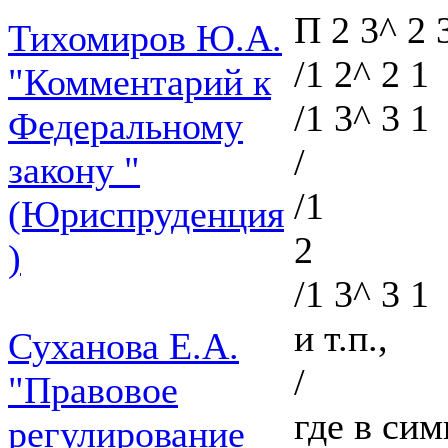
П 2 3^ 2 
Тихомиров Ю.А.
/1 2^ 2 1
"Комментарий к
/1 3^ 3 1
Федеральному
/
закону "
/1
(Юриспруденция
2
)
/1 3^ 3 1
и т.п.,
Суханова Е.А.
/
"Правовое
где в си
регулирование