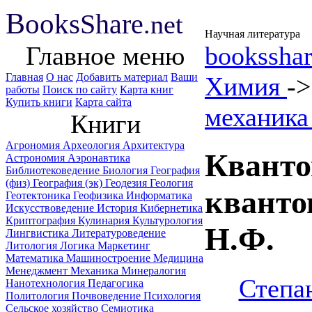
B
ooks
Share
.net
Научная литература
Главное меню
booksshar
Главная
О нас
Добавить материал
Ваши
Химия
-
работы
Поиск по сайту
Карта книг
Купить книги
Карта сайта
механика
Книги
Агрономия
Археология
Архитектура
Кванто
Астрономия
Аэронавтика
Библиотековедение
Биология
География
(физ)
География (эк)
Геодезия
Геология
кванто
Геотектоника
Геофизика
Информатика
Искусствоведение
История
Кибернетика
Криптография
Кулинария
Культурология
Н.Ф.
Лингвистика
Литературоведение
Литология
Логика
Маркетинг
Математика
Машиностроение
Медицина
Менеджмент
Механика
Минералогия
Степа
Нанотехнология
Педагогика
Политология
Почвоведение
Психология
Сельское хозяйство
Семиотика