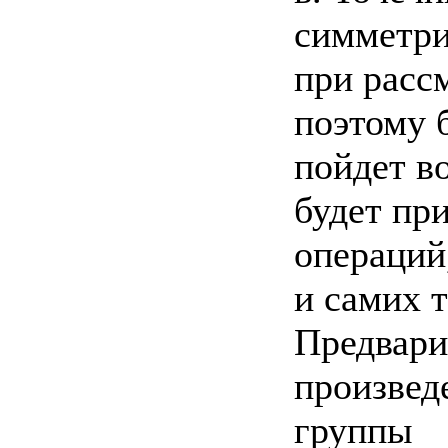
симметри
при расс
поэтому 
пойдет во
будет пр
операций
и самих 
Предвари
произвед
группы