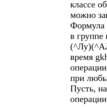
классе о
можно зап
Формула 
в группе 
(^Лу)(^АЛ
время gkh
операции
при любых
Пусть, н
операции