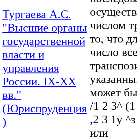
осуществ
Тургаева А.С.
числом т
"Высшие органы
то, что д
государственной
число вс
власти и
транспози
управления
указанны
России. IХ-ХХ
может бы
вв."
/1 2 3^ (1
(Юриспруденция
,2 3 1у ^з
)
или