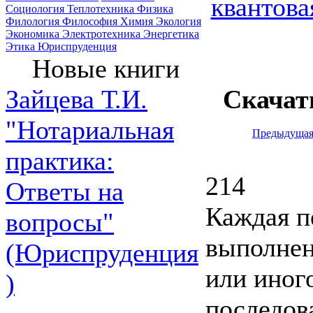
квантова
Социология
Теплотехника
Физика
Филология
Философия
Химия
Экология
Экономика
Электротехника
Энергетика
Этика
Юриспруденция
Новые книги
Скачат
Зайцева Т.И.
"Нотариальная
Предыдуща
практика:
214
Ответы на
Каждая п
вопросы"
выполнен
(Юриспруденция
или иног
)
последов