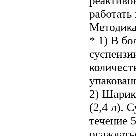
реактиво
работать
Методика
* 1) В б
суспензи
количест
упакован
2) Шарик
(2,4 л).
течение 
осаждать