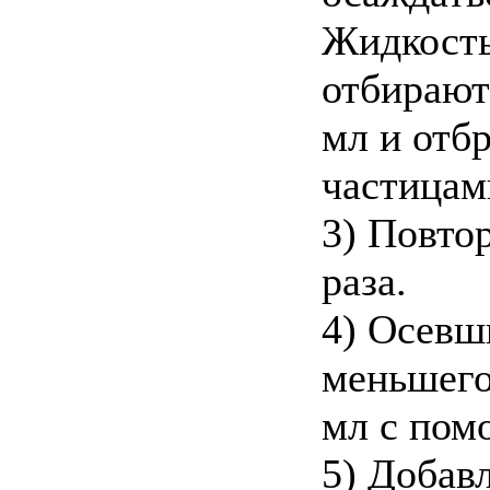
Жидкость
отбирают
мл и отб
частицам
3) Повто
раза.
4) Осевш
меньшего
мл с пом
5) Добав