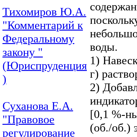
содержан
Тихомиров Ю.А.
поскольк
"Комментарий к
небольшо
Федеральному
воды.
закону "
1) Навес
(Юриспруденция
г) раство
)
2) Добав
индикато
Суханова Е.А.
[0,1 %-н
"Правовое
(об./об.)
регулирование