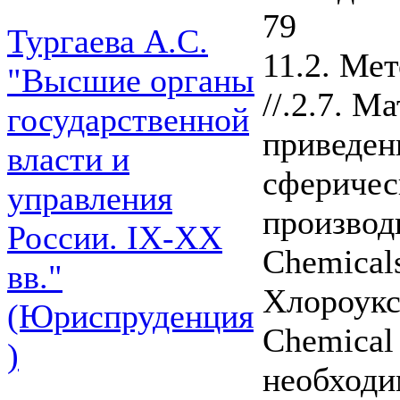
79
Тургаева А.С.
11.2. Ме
"Высшие органы
//.2.7. М
государственной
приведен
власти и
сферичес
управления
производ
России. IХ-ХХ
Chemical
вв."
Хлороукс
(Юриспруденция
Chemical 
)
необходи