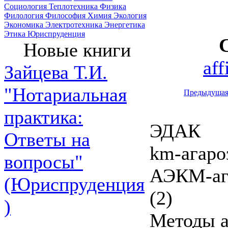
Социология
Теплотехника
Физика
Филология
Философия
Химия
Экология
Экономика
Электротехника
Энергетика
Этика
Юриспруденция
Новые книги
af
Зайцева Т.И.
"Нотариальная
Предыдуща
практика:
ЭДАК
Ответы на
km-агаро
вопросы"
АЭКМ-аг
(Юриспруденция
(2)
)
Методы а