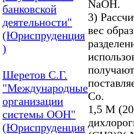
NaOH.
банковской
3) Рассч
деятельности"
вес обра
(Юриспруденция
разделен
)
использо
получают
Шеретов С.Г.
поставляе
"Международные
Co.
организации
1,5 M (20
системы ООН"
дихлорог
(Юриспруденция