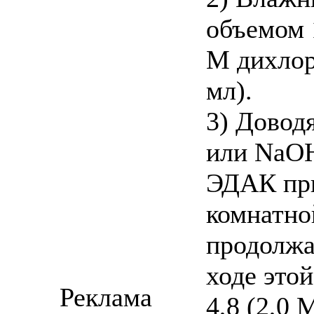
объемом 
M дихлор
мл).
3) Доводя
или NaOH
ЭДАК при
комнатно
продолжа
ходе это
Реклама
4,8 (2,0