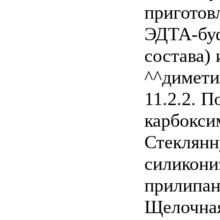
приготов
ЭДТА-буф
состава) 
^^димети
11.2.2. 
карбокси
Стеклянн
силикони
прилипан
Щелочная