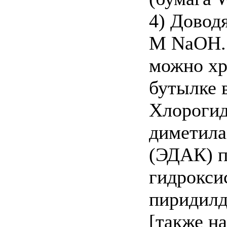
4) Доводя
M NaOH. 
можно хр
бутылке 
Хлорогид
диметила
(ЭДАК) п
гидрокси
пиридилд
[также н