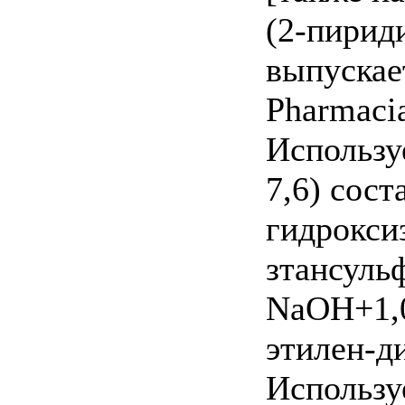
(2-пирид
выпускае
Pharmaci
Использ
7,6) сост
гидрокси
зтансуль
NaOH+1,0
этилен-д
Использу