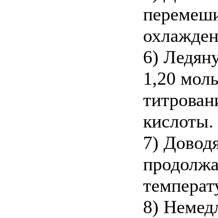
перемеши
охлажден
6) Ледян
1,20 моль
титрован
кислоты.
7) Доводя
продолжа
температ
8) Немед