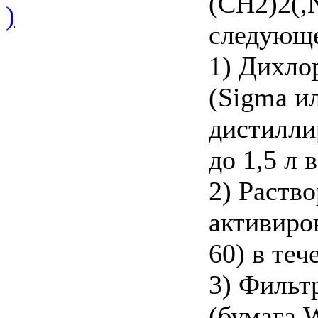
(CH2)2(,
)
следующе
1) Дихло
(Sigma ил
дистилли
до 1,5 л 
2) Раств
активиро
60) в теч
3) Фильт
(бумага 