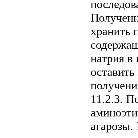
последов
Полученн
хранить п
содержащ
натрия в 
оставить
получени
11.2.3. 
аминоэт
агарозы.