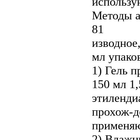
использ
Методы а
81
изводное,
мл упако
1) Гель 
150 мл 1
этилендиа
прохож-д
применяю
2) Влажн