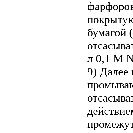
фарфоров
покрытую
бумагой 
отсасыва
л 0,1 M N
9) Далее
промываю
отсасыва
действие
промежут