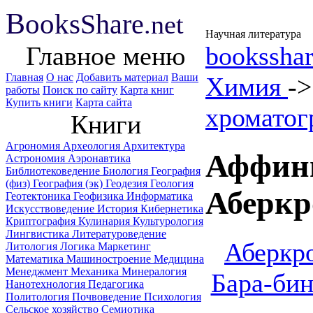
B
ooks
Share
.net
Научная литература
Главное меню
booksshar
Главная
О нас
Добавить материал
Ваши
Химия
-
работы
Поиск по сайту
Карта книг
Купить книги
Карта сайта
хроматог
Книги
Агрономия
Археология
Архитектура
Аффинн
Астрономия
Аэронавтика
Библиотековедение
Биология
География
(физ)
География (эк)
Геодезия
Геология
Аберкр
Геотектоника
Геофизика
Информатика
Искусствоведение
История
Кибернетика
Криптография
Кулинария
Культурология
Лингвистика
Литературоведение
Аберкро
Литология
Логика
Маркетинг
Математика
Машиностроение
Медицина
Менеджмент
Механика
Минералогия
Бара-бин
Нанотехнология
Педагогика
Политология
Почвоведение
Психология
Сельское хозяйство
Семиотика