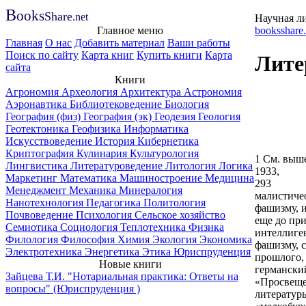
B
ooks
Share
.net
Научная л
Главное меню
booksshare.
Главная
О нас
Добавить материал
Ваши работы
Поиск по сайту
Карта книг
Купить книги
Карта
Лите
сайта
Книги
Агрономия
Археология
Архитектура
Астрономия
Аэронавтика
Библиотековедение
Биология
География (физ)
География (эк)
Геодезия
Геология
Геотектоника
Геофизика
Информатика
Искусствоведение
История
Кибернетика
Криптография
Кулинария
Культурология
1 См. выше
Лингвистика
Литературоведение
Литология
Логика
1933,
Маркетинг
Математика
Машиностроение
Медицина
293
Менеджмент
Механика
Минералогия
малистиче
Нанотехнология
Педагогика
Политология
фашизму, 
Почвоведение
Психология
Сельское хозяйство
еще до пр
Семиотика
Социология
Теплотехника
Физика
интеллиген
Филология
Философия
Химия
Экология
Экономика
фашизму, 
Электротехника
Энергетика
Этика
Юриспруденция
прошлого, 
Новые книги
германский
Зайцева Т.И. "Нотариальная практика: Ответы на
«Просвещен
вопросы" (Юриспруденция )
литературы