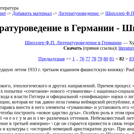
итература
net
->
Добавить материал
->
Литературоведение
->
Шипллер Ф.
ратуроведение в Германии - Ш
Шипллер Ф.П. Литературоведение в Германии
— Худ
Скачать
(прямая ссылка)
:
literat
Предыдущая
<<
1
..
76
77
78
79
80
81
<
82
>
83
дшую летом 1933 г. третьим изданием фашистскую книжку: Paul Fec
окого, этнологического и других направлений. Причем процесс 
их попытки «сочетания» нового «гуманизма» с национал-социал
ихода к власти Гитлера и официальной «унификации» науки о ли
ции, которая не так давно пела гимны веймарской республике, в
стараясь внести в него элементы «гуманизма» и установить его
чтобы построить «новое царство духа». Особую роль в этом про
 «н е о г у м ан и з м» различных оттенков. Небезызвестный ли
ие в третьей империи» \ где он старается привести в связь тео
 и культуры с «историей немецкой аристократии духа». При ана