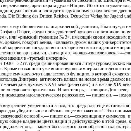
жуазно-революционный» гуманизм от Лессинга до Шиллера и «б
 сверхчеловека, аристократа духа» Ницше. Ибо этот «гуманизм»
ндивидуальности» и восходит к «духовному разрушителю древнег
da. Die Bildung des Dritten Reiches. Deutscher Verlag fur Jugend und
тическому обновителю олигархической деспотии, Платону», и и
тефана Георге, среди последователей которого и возникло поня
зм», или «римский гуманизм № 3», имеющий своим исходным пу
, должен, говорит Бенда, «овладеть духом наших университетов
кий коррелятив государственно-теоретического видения импери
лезных когорт римлян, агитация за «вождя-сверхчеловека»—слиш
росвещения в «третьей империи».
и 1930—32 гг. среди фашизировавшихся литературоведческих на
». Кроме названного уже воинствующе-империалистического ниц
ющее ему какую-то надклассовую функцию, в которой сходятся 
польда Дингреве, античность влияла на новое время двояко: как
 с «немецким духом»: в XVI веке (ренессанс) и в начале XIX век
ыли «неудовлетворительны». И вот теперь,— говорит Дингреве,—
 в немецком идеалистическом ренессансе, — пишет он, — недо
а внутренней уверенности в том, что предстоит еще истинная вс
орге дал убедительное и обязывающее выражение»1. Что понима
«связующей основой»,— пишет он,—сокровищницу символов, п
щую общее владение цвета нации и действующую в этой среде,
 продолжает он, — может быть самого разнообразного характера