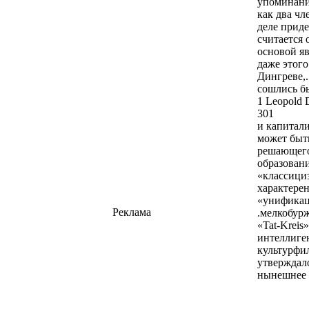
упоминании
как два чл
деле приде
считается
основой яв
даже этого
Дингреве,.
сошлись б
1 Leopold D
301
и капитали
может быт
решающего
образован
«классици
характерен
«унификац
Реклама
.мелкобурж
«Tat-Kreis
интеллиге
культурфил
утверждало
нынешнее 