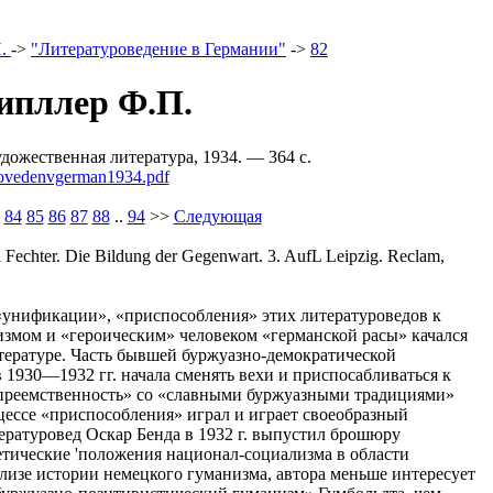
П.
->
"Литературоведение в Германии"
->
82
ипллер Ф.П.
ожественная литература, 1934. — 364 c.
urovedenvgerman1934.pdf
84
85
86
87
88
..
94
>>
Следующая
hter. Die Bildung der Gegenwart. 3. AufL Leipzig. Reclam,
«унификации», «приспособления» этих литературоведов к
измом и «героическим» человеком «германской расы» качался
тературе. Часть бывшей буржуазно-демократической
 1930—1932 гг. начала сменять вехи и приспосабливаться к
 «преемственность» со «славными буржуазными традициями»
цессе «приспособления» играл и играет своеобразный
тературовед Оскар Бенда в 1932 г. выпустил брошюру
ретические 'положения национал-социализма в области
лизе истории немецкого гуманизма, автора меньше интересует