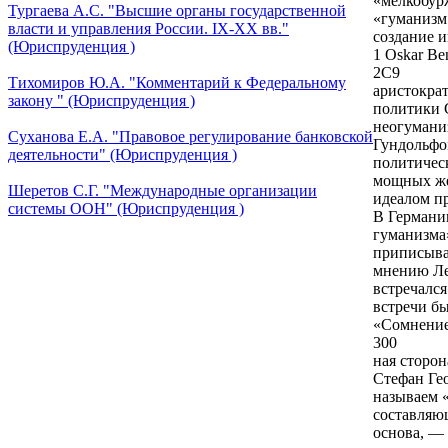
«мелкобур
Тургаева А.С. "Высшие органы государственной
«гуманизм
власти и управления России. IХ-ХХ вв."
создание и
(Юриспруденция )
1 Oskar Ben
2C9
Тихомиров Ю.А. "Комментарий к Федеральному
аристокра
закону " (Юриспруденция )
политики С
неогумани
Суханова Е.А. "Правовое регулирование банковской
Гундольфом
деятельности" (Юриспруденция )
политичес
мощных же
Шеретов С.Г. "Международные организации
идеалом п
системы ООН" (Юриспруденция )
В Германи
гуманизма
приписыва
мнению Лео
встречался
встречи б
«Сомнение
300
ная сторон
Стефан Ге
называем 
составляю
основа, —