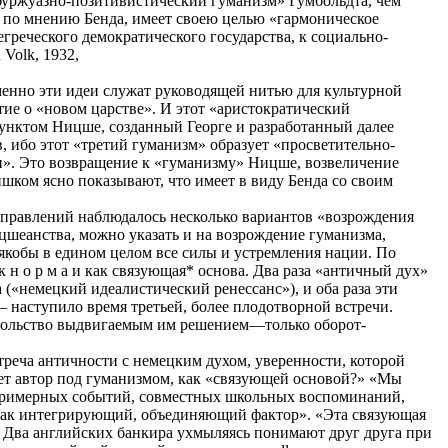
уржуазно-позитивистический гуманизм» Гумбольдта, чем
, по мнению Бенда, имеет своею целью «гармоническое
реческого демократического государства, к социально-
 Volk, 1932,
менно эти идеи служат руководящей нитью для культурной
тие о «новом царстве». И этот «аристократический
нктом Ницше, созданный Георге и разработанный далее
, ибо этот «третий гуманизм» образует «просветительно-
и». Это возвращение к «гуманизму» Ницше, возвеличение
ком ясно показывают, что имеет в виду Бенда со своим
правлений наблюдалось несколько вариантов «возрождения
шеанства, можно указать и на возрождение гуманизма,
якобы в едином целом все силы и устремления нации. По
 н о р м а и как связующая* основа. Два раза «античный дух»
а («немецкий идеалистический ренессанс»), и оба раза эти
 наступило время третьей, более плодотворной встречи.
вольство выдвигаемым им решением—только оборот-
треча античности с немецким духом, уверенности, которой
ет автор под гуманизмом, как «связующей основой?» «Мы
римерных событий, совместных школьных воспоминаний,
 как интегрирующий, объединяющий фактор». «Эта связующая
. Два английских банкира ухмыляясь понимают друг друга при