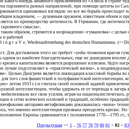
 какого-нибудь забавного приключения из «Алисы в стране чудес
ена парламента разных направлений, при помощи цитаты из Саллю
рживаются одинаковых взглядов: но все же борьба происходит на
 общим владением, — духовным оружием, известным обоим и пр
ляется по преимуществу античность. В Германии, где античность
 скромного смысла».
 таким образом, стремится к возрождению «гуманизма» с целью
ы и рабочий
 і n g г a V е, Wiederauferstehung des deutschen Humanismus. (<<Di
ст. Для достижения этого он требует «унйа чтожения врагов гум
ь одним из наиболее благодетельных, еще не дошедшим вполне
 кризиса капитализма является разрушение иллюзии, будто наг
ии лучше подготовляет к «практической жизни», к индивидуальн
зм». Целью Дингреве является ликвидация классовой борьбы во 
 для того слоя фашистской и полуфашистской интеллигенции, ко
ии» летом 1933 г.) и считала своей основной задачей привлече
уазной интеллигенции, чтобы удержать ее от перехода в лагер
» мобилизовали все свои усилия, играя на националистических, р
нции в сетях всяческих иллюзий и традиций, особенно традиций
оеофокими авторами-метафизиками доказывалась «вина» техники
сь, что именно интеллигенция призвана преодолеть кризис. Но 
положение Европы сравнивается с положением 1770—1795 гг., т
Предыдущая
<<
1
..
76
77
78
79
80
81
<
82
>
83