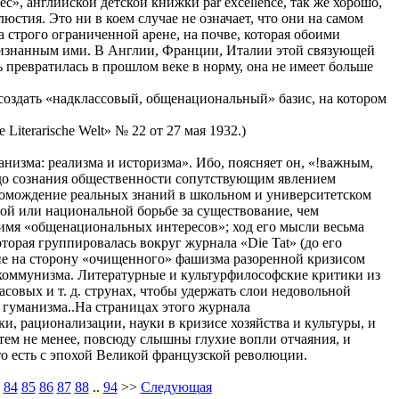
», английской детской книжки par excellence, так же хорошо,
стия. Это ни в коем случае не означает, что они на самом
 строго ограниченной арене, на почве, которая обоими
изнанным ими. В Англии, Франции, Италии этой связующей
 превратилась в прошлом веке в норму, она не имеет больше
 создать «надклассовый, общенациональный» базис, на котором
e Literarische Welt» № 22 от 27 мая 1932.)
анизма: реализма и историзма». Ибо, поясняет он, «!важным,
 до сознания общественности сопутствующим явлением
ромождение реальных знаний в школьном и университетском
ой или национальной борьбе за существование, чем
имя «общенациональных интересов»; ход его мысли весьма
торая группировалась вокруг журнала «Die Tat» (до его
ние на сторону «очищенного» фашизма разоренной кризисом
ь коммунизма. Литературные и культурфилософские критики из
асовых и т. д. струнах, чтобы удержать слои недовольной
 гуманизма..На страницах этого журнала
, рационализации, науки в кризисе хозяйства и культуры, и
тем не менее, повсюду слышны глухие вопли отчаяния, и
о есть с эпохой Великой французской революции.
84
85
86
87
88
..
94
>>
Следующая