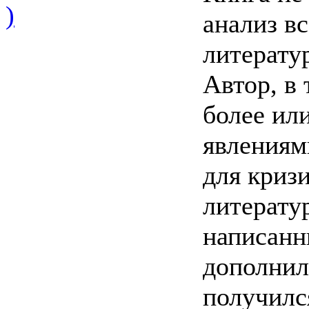
)
анализ в
литерату
Автор, в
более ил
явлениям
для криз
литератур
написанн
дополнил
получилс