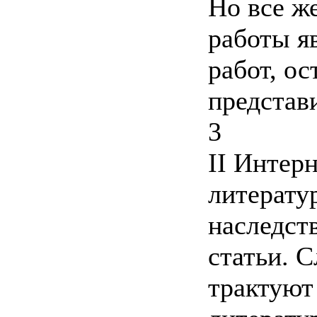
Но все ж
работы я
работ, о
представ
3
II Интер
литерату
наследст
статьи. 
трактуют