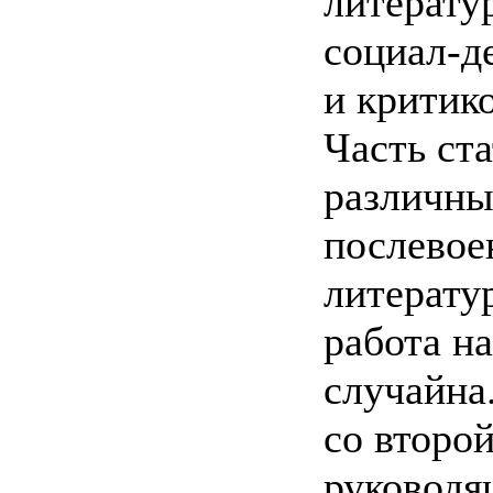
литерату
социал-д
и критико
Часть ст
различны
послевое
литерату
работа н
случайна.
со второ
руководя