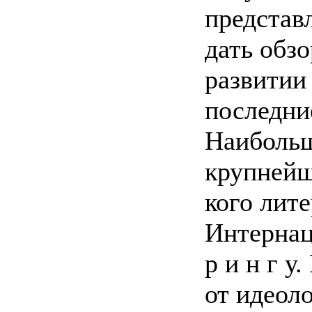
представ
дать обз
развитии 
последни
Наибольш
крупнейш
кого лит
Интернац
р и н г 
от идеол