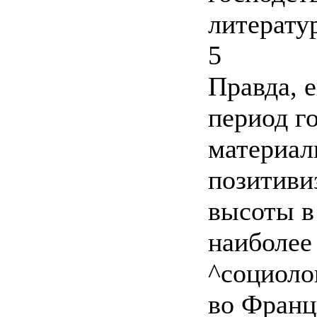
литерату
5
Правда, 
период г
материал
позитиви
высоты в
наиболее
^социоло
во Франц