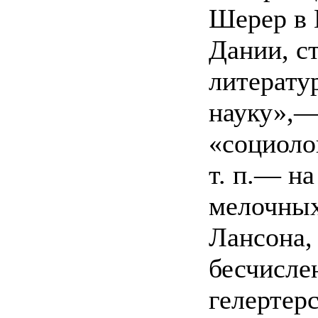
Шерер в 
Дании, с
литерату
науку»,—
«социоло
т. п.— на
мелочных
Лансона,
бесчисле
гелертер