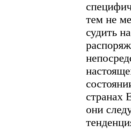
специфич
тем не м
судить н
распоряж
непосред
настояще
состояни
странах 
они след
тенденци