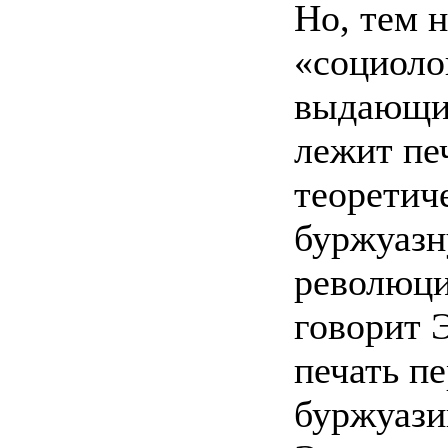
Но, тем 
«социоло
выдающих
лежит печ
теоретич
буржуазн
революци
говорит 
печать п
буржуази