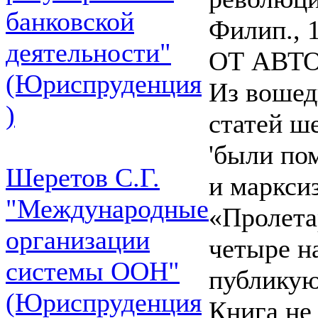
банковской
Филип., 1
деятельности"
ОТ АВТ
(Юриспруденция
Из вошед
)
статей ш
'были по
Шеретов С.Г.
и маркси
"Международные
«Пролета
организации
четыре н
системы ООН"
публикую
(Юриспруденция
Книга не