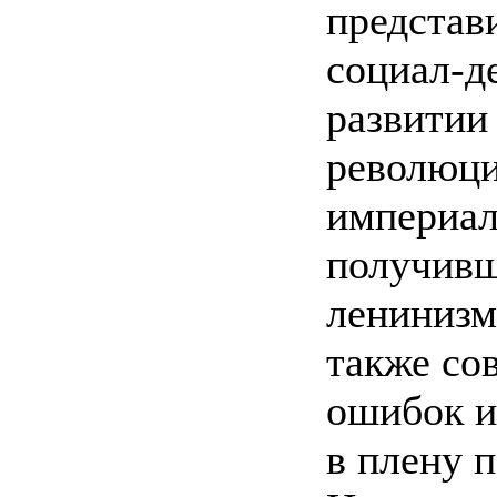
представ
социал-д
развитии
революци
империал
получивш
ленинизм
также со
ошибок и
в плену 