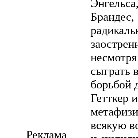
Энгельса
Брандес,
радикаль
заостренн
несмотря
сыграть 
борьбой д
Гетткер и
метафизи
всякую в
Реклама