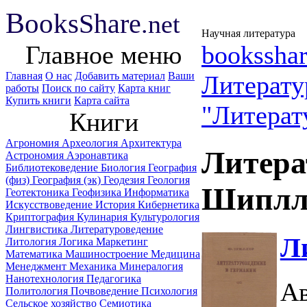
B
ooks
Share
.net
Научная литература
Главное меню
booksshar
Главная
О нас
Добавить материал
Ваши
Литерату
работы
Поиск по сайту
Карта книг
Купить книги
Карта сайта
"Литерат
Книги
Агрономия
Археология
Архитектура
Литера
Астрономия
Аэронавтика
Библиотековедение
Биология
География
(физ)
География (эк)
Геодезия
Геология
Шиплл
Геотектоника
Геофизика
Информатика
Искусствоведение
История
Кибернетика
Криптография
Кулинария
Культурология
Лингвистика
Литературоведение
Л
Литология
Логика
Маркетинг
Математика
Машиностроение
Медицина
Менеджмент
Механика
Минералогия
Нанотехнология
Педагогика
Ав
Политология
Почвоведение
Психология
Сельское хозяйство
Семиотика