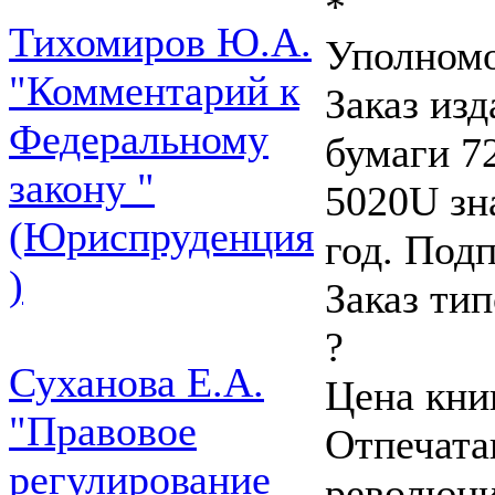
*
Тихомиров Ю.А.
Уполномо
"Комментарий к
Заказ из
Федеральному
бумаги 72
закону "
5020U зн
(Юриспруденция
год. Подп
)
Заказ ти
?
Суханова Е.А.
Цена книг
"Правовое
Отпечата
регулирование
революци