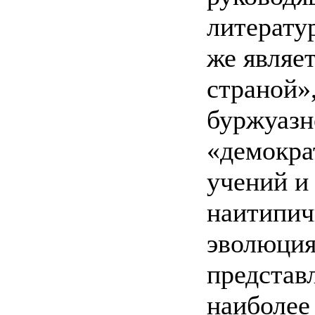
литерату
же являет
страной»
буржуазн
«демокра
учений и
наитипич
эволюция
представл
наиболее