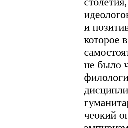
столетия
идеолого
и позити
которое в
самостоя
не было 
филологи
дисципли
гуманита
чеокий о
эмпиризм