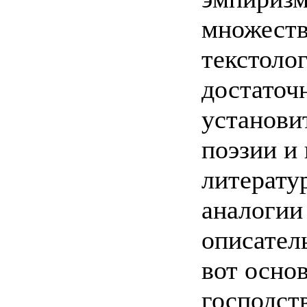
множеств
текстолог
достаточ
установи
поэзии и
литерату
аналогии
описател
вот осно
господст