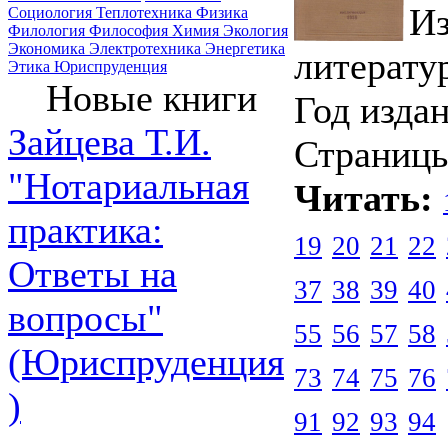
Из
Социология
Теплотехника
Физика
Филология
Философия
Химия
Экология
Экономика
Электротехника
Энергетика
литерату
Этика
Юриспруденция
Новые книги
Год издан
Зайцева Т.И.
Страницы
"Нотариальная
Читать:
практика:
19
20
21
22
Ответы на
37
38
39
40
вопросы"
55
56
57
58
(Юриспруденция
73
74
75
76
)
91
92
93
94