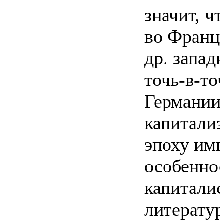
значит, 
во Франц
др. запа
точь-в-то
Германии
капитали
эпоху им
особенно
капиталис
литерату