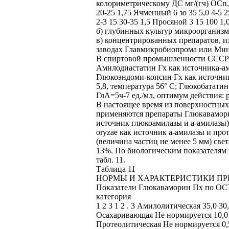
колориметрическому ДС мг/(гч) ОСп, е
20-25 1,75 Ячменный 6 зо 35 5,0 4-5 25
2-3 15 30-35 1,5 Просяной 3 15 100 1,0
б) глубинных культур микроорганиз
в) концентрированных препаратов, 
заводах Главмикробиопрома или Ми
В спиртовой промышленности СССР 
Амилодиастатин Гх как источника-ам
Глюкоэндоми-копсин Гх как источник
5,8, температура 56° С; Глюкобататин
ГлА=5ч-7 ед./мл, оптимум действия: р
В настоящее время из поверхностных
применяются препараты Глюкаваморин
источник глюкоамилазы и а-амилазы)
oryzae как источник а-амилазы и пр
(величина частиц не менее 5 мм) све
13%. По биологическим показателям 
табл. 11.
Таблица 11
НОРМЫ И ХАРАКТЕРИСТИКИ ПР
Показатели Глюкаваморин Пх по ОСТ
категория
1 2 3 1 2 . 3 Амилолитическая 35,0 30
Осахаривающая Не нормируется 10,0 10
Протеолитическая Не нормируется 0,5