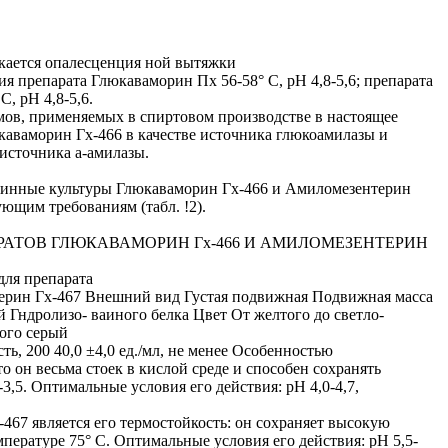
скается опалесценция ной вытяжки
я препарата Глюкаваморин Пх 56-58° С, рН 4,8-5,6; препарата
, рН 4,8-5,6.
мов, применяемых в спиртовом производстве в настоящее
каваморин Гх-466 в качестве источника глюкоамилазы и
 источника а-амилазы.
бинные культуры Глюкаваморин Гх-466 и Амиломезентерин
ющим требованиям (табл. !2).
РАТОВ ГЛЮКАВАМОРИН Гх-466 И АМИЛОМЕЗЕНТЕРИН
для препарата
рин Гх-467 Внешний вид Густая подвижная Подвижная масса
 Гндролизо- ваиного белка Цвет От желтого до светло-
ого серый
ть, 200 40,0 ±4,0 ед./мл, не менее Особенностью
о он весьма стоек в кислой среде и способен сохранять
3,5. Оптимальные условия его действия: рН 4,0-4,7,
67 является его термостойкость: он сохраняет высокую
пературе 75° С. Оптимальные условия его действия: рН 5,5-