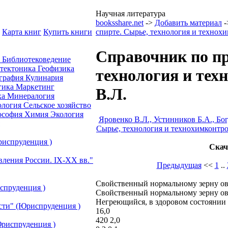
Научная литература
booksshare.net
->
Добавить материал
-
Карта книг
Купить книги
спирте. Сырье, технология и технох
Справочник по пр
а
Библиотековедение
отектоника
Геофизика
технология и тех
графия
Кулинария
гика
Маркетинг
В.Л.
ка
Минералогия
ология
Сельское хозяйство
ософия
Химия
Экология
Яровенко В.Л., Устинников Б.А., Бо
Сырье, технология и технохимконтр
риспруденция )
Скач
вления России. IХ-ХХ вв."
Предыдущая
<<
1
..
Свойственный нормальному зерну ов
спруденция )
Свойственный нормальному зерну ов
Негреющийся, в здоровом состоянии
сти" (Юриспруденция )
16,0
420 2,0
риспруденция )