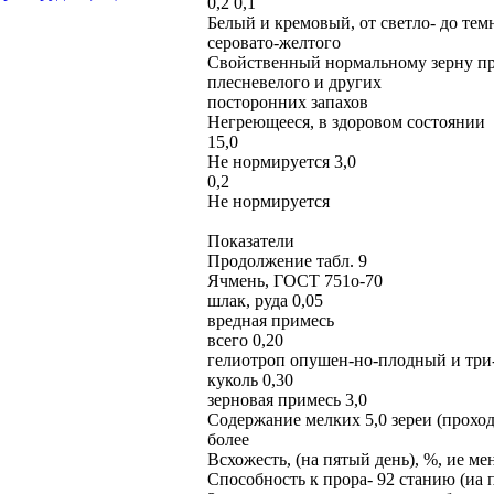
0,2 0,1
Белый и кремовый, от светло- до тем
серовато-желтого
Свойственный нормальному зерну прос
плесневелого и других
посторонних запахов
Негреющееся, в здоровом состоянии
15,0
Не нормируется 3,0
0,2
Не нормируется
Показатели
Продолжение табл. 9
Ячмень, ГОСТ 751о-70
шлак, руда 0,05
вредная примесь
всего 0,20
гелиотроп опушен-но-плодный и три-
куколь 0,30
зерновая примесь 3,0
Содержание мелких 5,0 зереи (проход
более
Всхожесть, (на пятый день), %, ие ме
Способность к прора- 92 станию (иа п