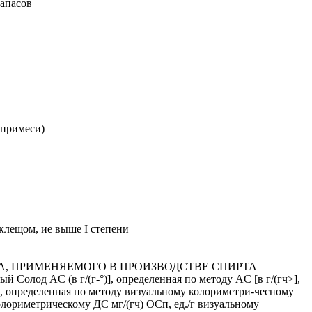
запасов
 примеси)
клещом, ие выше I степени
А, ПРИМЕНЯЕМОГО В ПРОИЗВОДСТВЕ СПИРТА
Солод AC (в г/(г-°)], определенная по методу AC [в г/(гч>],
], определенная по методу визуальному колориметри-чесному
колориметрическому ДС мг/(гч) ОСп, ед./г визуальному