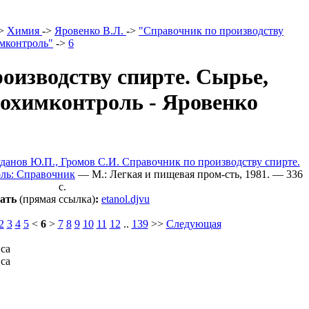
>
Химия
->
Яровенко В.Л.
->
"Справочник по производству
имконтроль"
->
6
оизводству спирте. Сырье,
нохимконтроль - Яровенко
гданов Ю.П., Громов С.И. Справочник по производству спирте.
оль: Справочник
— M.: Легкая и пищевая пром-сть, 1981. — 336
c.
ать
(прямая ссылка)
:
etanol.djvu
2
3
4
5
<
6
>
7
8
9
10
11
12
..
139
>>
Следующая
са
са