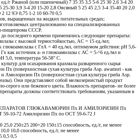
д./г Ржаной (или пшеничный) 7 35 35 3,5 5-6 25 30 2,6 3-4 20
 25-30 3,9 3-4 20 15-20 2,8 Овсяный 5 25 45 2,5 3-4 35-40 20 2,0
 2 12 9Э 0,75 1-2 10 60-70 0,5
мов, выращенных на жидких питательных средах;
изготовляемых централизованно на специализированных
н-пищепрома СССР.
до последнего времени применялись следующие препараты:
илазы с высокой термостойкостью, AC = 15 ед./мл;
 глюкоамилазы с ГлА = 40 ед./мл, оптимумом действия: рН 5,6-
 Гх как источник а- н глюкоамилазы с АС = 5-^6 ед./мл и
Н 5,0, температура 56-58° С.
 культур для осахаривания крахмала разваренного сырья
 Пх (поверхностная сухая культура гриба Asp. awamori - как
 и Амилоризин Пх (поверхностная сухая культура гриба Asp.
отеазы). Они представляют собой мелкозернистый продукт
тло-серого или бежевого цвета. Влажность препаратов- не более
препараты должны соответствовать требованиям, указанным в
ЕПАРАТОВ ГЛЮКАВАМОРИН Пх И АМИЛОРИЗИН Пх
 59-10-72 Амилоризин Пх по ОСТ 59-6-72 J
,0 25,0 250±25 200+20 150±15 способность, ед./г, не менее
,0 10,0 способность, ед./г, не менее
 0,5 0,5