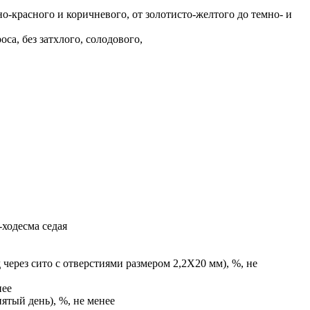
но-красного и коричневого, от золотисто-желтого до темно- и
а, без затхлого, солодового,
ходесма седая
 через сито с отверстиями размером 2,2X20 мм), %, не
нее
ятый день), %, не менее