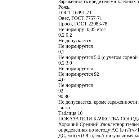
Зараженность вредителями хлебных 
Рожь,
ГОСТ 16991-71
Овес, ГОСТ 7757-71
Просо, ГОСТ 22983-78
Не иормиру- 0,05 ется
0,2 0,2
Не допускается
Не нормируется
0,2
Не нормируется 5,0 (с учетом сорной
0,2 3,0
Не нормируется
Не нормируется 92
4,0
Не нормируется
92
90 86
Не допускается, кроме зараженности 
і я-э-т
Таблица 10
ПОКАЗАТЕЛИ КАЧЕСТВА СОЛОД
Хороший Средний Удовлетворительный 
определенная по методу AC [в г/(гч>
ДС, мг/(гч) ОСп, ед./г визуальному 