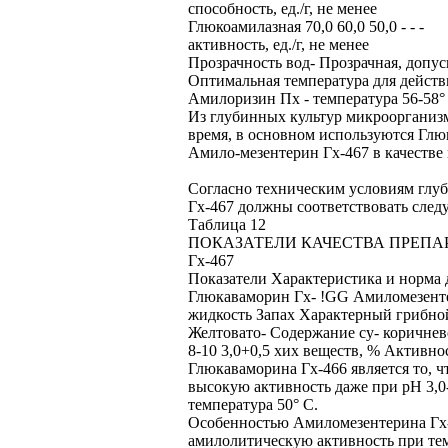
способность, ед./г, не менее
Глюкоамилазная 70,0 60,0 50,0 - - -
активность, ед./г, не менее
Прозрачность вод- Прозрачная, допу
Оптимальная температура для действи
Амилоризин Пх - температура 56-58° С
Из глубинных культур микроорганиз
время, в основном используются Глю
Амило-мезентерин Гх-467 в качестве
Согласно техническим условиям глу
Гх-467 должны соответствовать следу
Таблица 12
ПОКАЗАТЕЛИ КАЧЕСТВА ПРЕПА
Гх-467
Показатели Характеристика и норма 
Глюкаваморин Гх- !GG Амиломезенте
жидкость Запах Характерный грибной
Желтовато- Содержание су- коричнев
8-10 3,0+0,5 хих веществ, % Активнос
Глюкаваморина Гх-466 является то, чт
высокую активность даже при рН 3,0-
температура 50° С.
Особенностью Амиломезентерина Гх-4
амилолитическую активность при тем