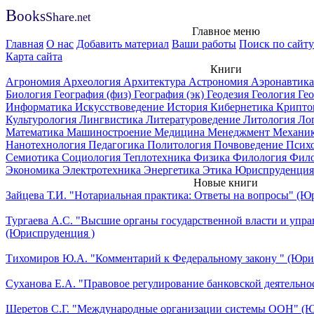
B
ooks
Share
.net
Главное меню
Главная
О нас
Добавить материал
Ваши работы
Поиск по сайту
Карта сайта
Книги
Агрономия
Археология
Архитектура
Астрономия
Аэронавтик
Биология
География (физ)
География (эк)
Геодезия
Геология
Ге
Информатика
Искусствоведение
История
Кибернетика
Крипто
Культурология
Лингвистика
Литературоведение
Литология
Ло
Математика
Машиностроение
Медицина
Менеджмент
Механи
Нанотехнология
Педагогика
Политология
Почвоведение
Псих
Семиотика
Социология
Теплотехника
Физика
Филология
Фил
Экономика
Электротехника
Энергетика
Этика
Юриспруденция
Новые книги
Зайцева Т.И. "Нотариальная практика: Ответы на вопросы" (Ю
Тургаева А.С. "Высшие органы государственной власти и упра
(Юриспруденция )
Тихомиров Ю.А. "Комментарий к Федеральному закону " (Юри
Суханова Е.А. "Правовое регулирование банковской деятельно
Шеретов С.Г. "Международные организации системы ООН" (Ю