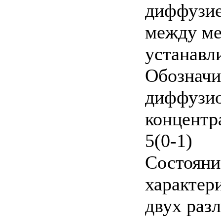
диффузие
между ме
устанавл
Обозначи
диффузио
концентр
5(0-1)
Состояни
характери
двух раз