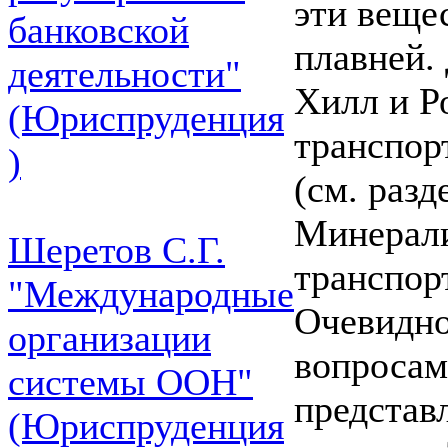
эти веще
банковской
плавней.
деятельности"
Хилл и Р
(Юриспруденция
транспор
)
(см. разде
Минерал
Шеретов С.Г.
транспор
"Международные
Очевидно
организации
вопросам
системы ООН"
представ
(Юриспруденция