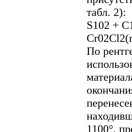
табл. 2):
S102 + С1
Cr02Cl2(r
По рентг
использо
материал
окончани
перенесен
находивш
1100°, пр