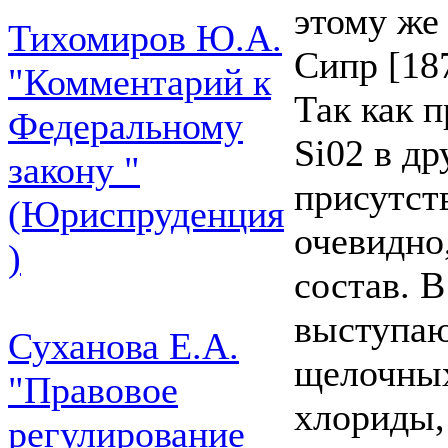
этому же
Тихомиров Ю.А.
Сипр [187
"Комментарий к
Так как 
Федеральному
Si02 в д
закону "
присутст
(Юриспруденция
очевидно
)
состав. 
выступаю
Суханова Е.А.
щелочных
"Правовое
хлориды,
регулирование