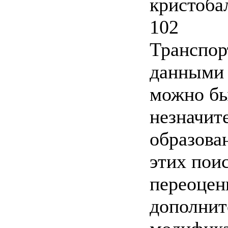
кристоба
102
Транспор
данными 
можно бы
незначит
образова
этих пои
переоцен
дополнит