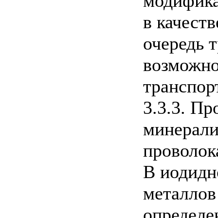
модифика
в качест
очередь 
возможно
транспор
3.3.3. П
минерали
проволок
В иодидн
металлов
определе