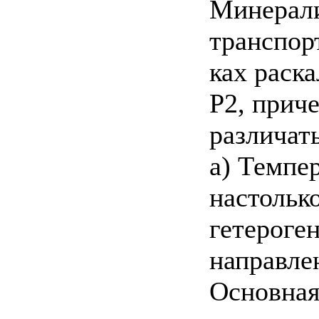
Минерал
транспор
ках раск
Р2, прич
различат
а) Темпе
настолько
гетероге
направле
Основная