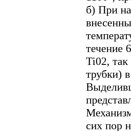
б) При н
внесенны
температ
течение 6
Ti02, так
трубки) в
Выделивш
представ
Механизм
сих пор 