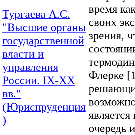
время ка
Тургаева А.С.
своих эк
"Высшие органы
зрения, 
государственной
состояни
власти и
термодин
управления
Флерке [
России. IХ-ХХ
решающи
вв."
возможно
(Юриспруденция
является
)
очередь 