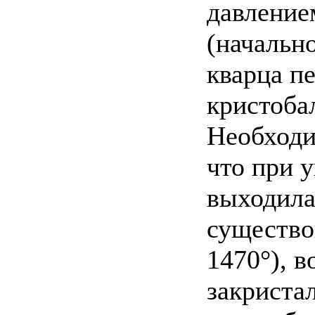
давление
(начальн
кварца п
кристоба
Необходи
что при 
выходила
существо
1470°), в
закриста