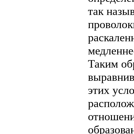
так назы
проволок
раскален
медленнее
Таким об
выравнив
этих усл
располож
отношени
образова