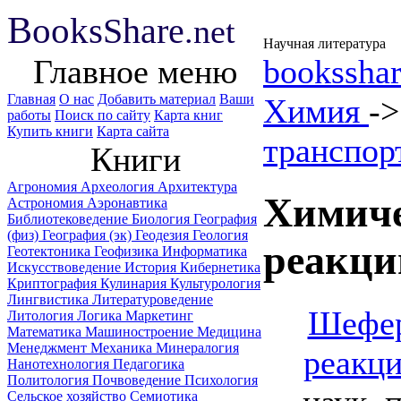
B
ooks
Share
.net
Научная литература
Главное меню
booksshar
Главная
О нас
Добавить материал
Ваши
Химия
-
работы
Поиск по сайту
Карта книг
Купить книги
Карта сайта
транспор
Книги
Агрономия
Археология
Архитектура
Химиче
Астрономия
Аэронавтика
Библиотековедение
Биология
География
(физ)
География (эк)
Геодезия
Геология
реакци
Геотектоника
Геофизика
Информатика
Искусствоведение
История
Кибернетика
Криптография
Кулинария
Культурология
Лингвистика
Литературоведение
Шефер
Литология
Логика
Маркетинг
Математика
Машиностроение
Медицина
Менеджмент
Механика
Минералогия
реакц
Нанотехнология
Педагогика
Политология
Почвоведение
Психология
Сельское хозяйство
Семиотика