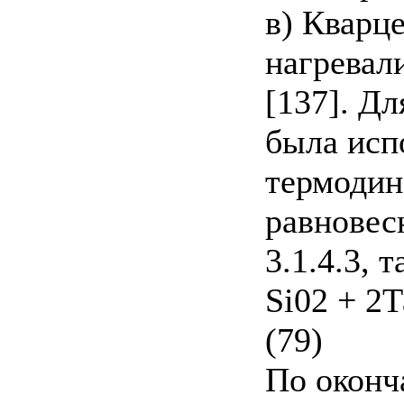
в) Кварц
нагревали
[137]. Д
была исп
термодин
равновесн
3.1.4.3, т
Si02 + 2Т
(79)
По оконч