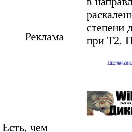
в направ
раскален
степени д
Реклама
при Т2. 
Предыдуща
Есть, чем