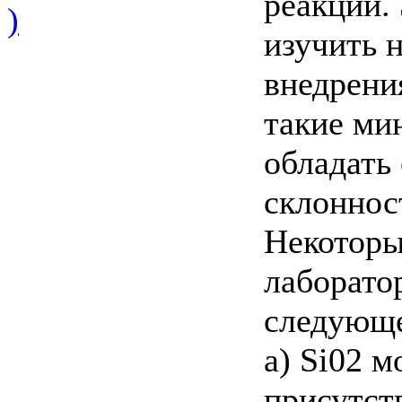
реакции.
)
изучить 
внедрения
такие ми
обладать
склоннос
Некоторы
лаборато
следующе
а) Si02 
присутств