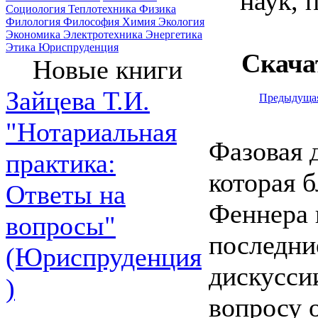
наук, 
Социология
Теплотехника
Физика
Филология
Философия
Химия
Экология
Экономика
Электротехника
Энергетика
Этика
Юриспруденция
Скача
Новые книги
Зайцева Т.И.
Предыдуща
"Нотариальная
Фазовая 
практика:
которая 
Ответы на
Феннера 
вопросы"
последни
(Юриспруденция
дискусси
)
вопросу 