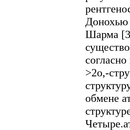
рентгено
Донохью
Шарма [3
существо
согласно 
>2о,-стр
структур
обмене ат
структуре
Четыре.а