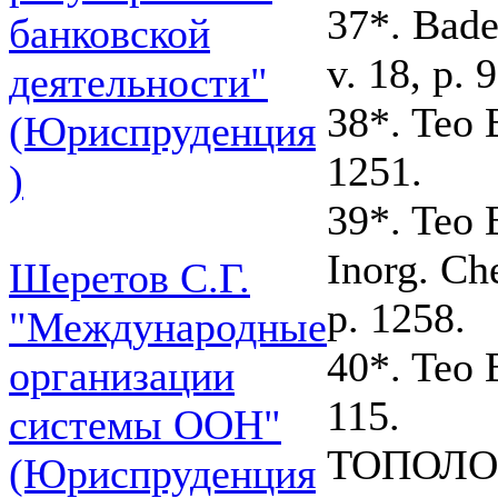
37*. Bade
банковской
v. 18, p. 9
деятельности"
38*. Teo B
(Юриспруденция
1251.
)
39*. Teo 
Inorg. Ch
Шеретов С.Г.
p. 1258.
"Международные
40*. Teo B
организации
115.
системы ООН"
ТОПОЛО
(Юриспруденция