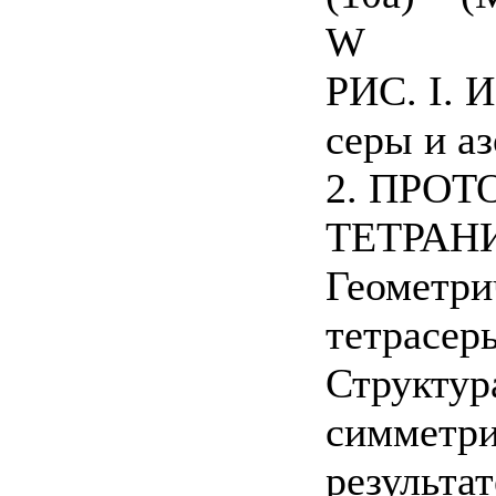
W
РИС. I. 
серы и аз
2. ПРО
ТЕТРАН
Геометри
тетрасеры
Структур
симметри
результа