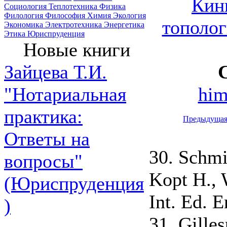
Кин
Социология
Теплотехника
Физика
Филология
Философия
Химия
Экология
тополог
Экономика
Электротехника
Энергетика
Этика
Юриспруденция
Новые книги
Зайцева Т.И.
him
"Нотариальная
практика:
Предыдуща
Ответы на
30. Schmi
вопросы"
Kopt H., 
(Юриспруденция
Int. Ed. E
)
31. Gilles