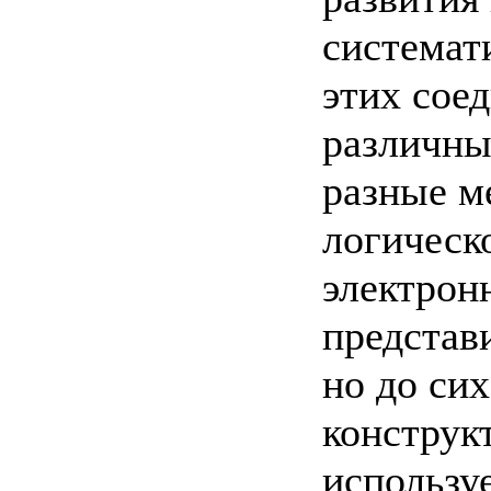
системат
этих сое
различны
разные м
логическ
электрон
представ
но до сих
конструк
использу