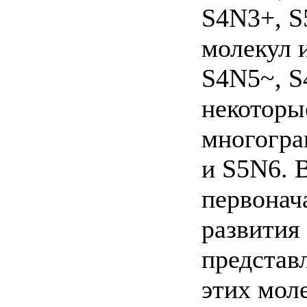
S4N3+, S
молекул 
S4N5~, S
некоторы
многогра
и S5N6. 
первонач
развития
представ
этих мол