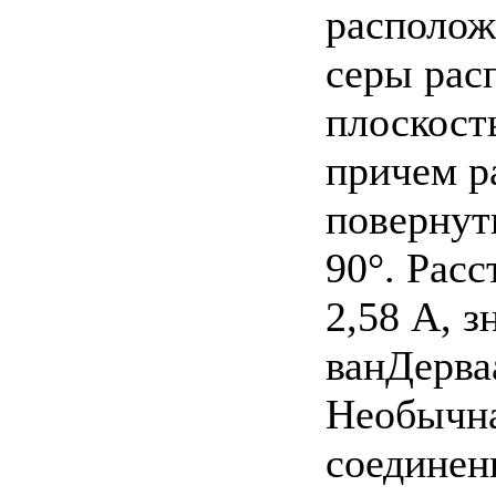
располож
серы рас
плоскост
причем р
повернут
90°. Расс
2,58 А, 
ванДерва
Необычна
соединен