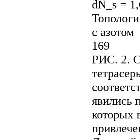
dN_s = 1,
Топологи
с азотом
169
РИС. 2. 
тетрасер
соответс
явились 
которых 
привлечен