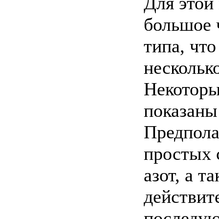
Для этой
большое 
типа, что
нескольк
Некоторы
показаны
Предпола
простых с
азот, а т
действит
последую