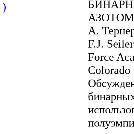
БИНАРН
)
АЗОТО
А. Тернер
F.J. Seile
Force Ac
Colorado 
Обсужден
бинарных
использо
полуэмпи