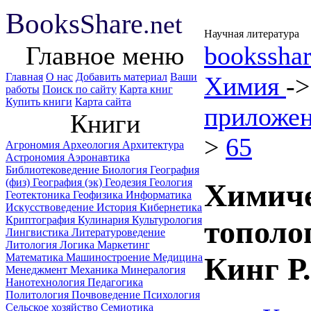
B
ooks
Share
.net
Научная литература
Главное меню
booksshar
Главная
О нас
Добавить материал
Ваши
Химия
-
работы
Поиск по сайту
Карта книг
Купить книги
Карта сайта
приложен
Книги
>
65
Агрономия
Археология
Архитектура
Астрономия
Аэронавтика
Библиотековедение
Биология
География
(физ)
География (эк)
Геодезия
Геология
Химиче
Геотектоника
Геофизика
Информатика
Искусствоведение
История
Кибернетика
Криптография
Кулинария
Культурология
тополо
Лингвистика
Литературоведение
Литология
Логика
Маркетинг
Математика
Машиностроение
Медицина
Кинг Р.
Менеджмент
Механика
Минералогия
Нанотехнология
Педагогика
Политология
Почвоведение
Психология
Сельское хозяйство
Семиотика