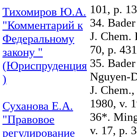
101, p. 1
Тихомиров Ю.А.
34. Bader
"Комментарий к
J. Chem. 
Федеральному
70, p. 431
закону "
35. Bader
(Юриспруденция
Nguyen-Da
)
J. Chem.,
1980, v. 1
Суханова Е.А.
36*. Ming
"Правовое
v. 17, p. 
регулирование