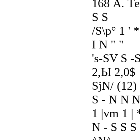
168 А. Т
S S
/S\p° 1 ' 
I N " "
's-SV S -
2,Ы 2,0$
SjN/ (12)
S - N N 
1 |vm 1 | 
N - S S S