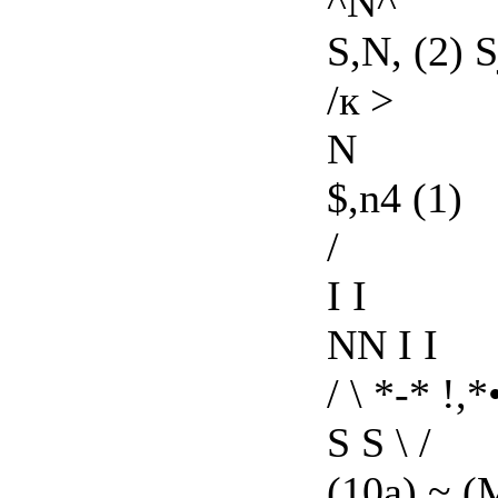
^N^
S,N, (2) S
/к >
N
$,n4 (1)
/
I I
NN I I
/ \ *-* !,*
S S \ /
(10a) ~ (