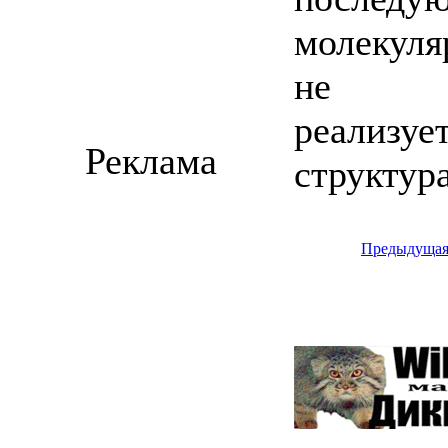
молекуля
не
реализуе
Реклама
структур
Предыдуща