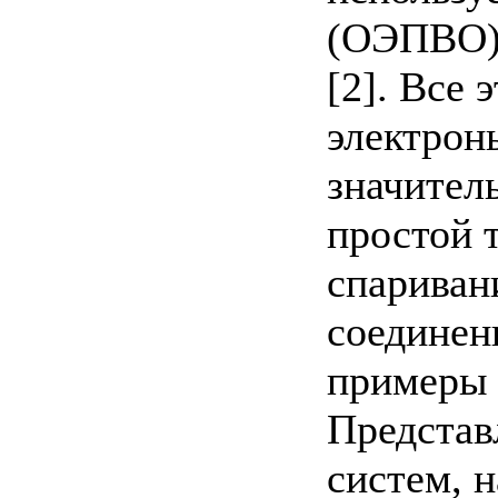
(ОЭПВО) 
[2]. Все
электрон
значител
простой 
спариван
соединен
примеры 
Представ
систем, 