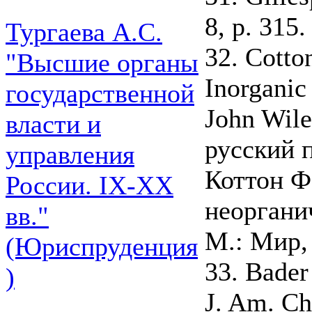
8, p. 315.
Тургаева А.С.
32. Cotto
"Высшие органы
Inorganic
государственной
John Wile
власти и
русский п
управления
Коттон Ф
России. IХ-ХХ
неорганич
вв."
М.: Мир,
(Юриспруденция
33. Bader
)
J. Am. Ch