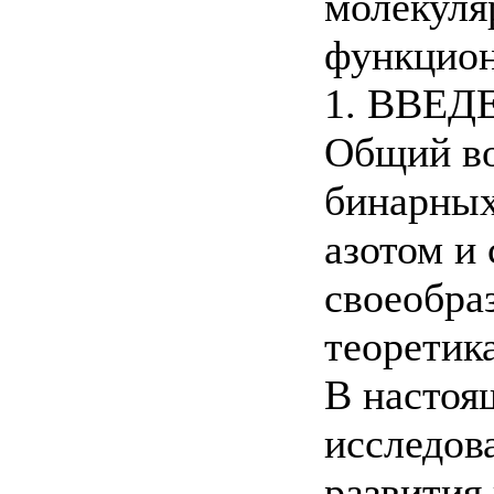
молекуля
функцион
1. ВВЕД
Общий во
бинарных
азотом и 
своеобра
теоретик
В настоя
исследов
развития