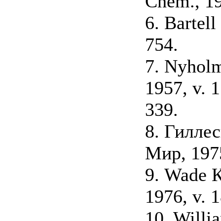
Chem., 19
6. Bartell
754.
7. Nyholm 
1957, v. 1
339.
8. Гиллес
Мир, 197
9. Wade К
1976, v. 1
10. Willi