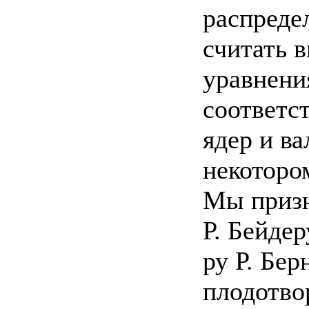
распреде
считать 
уравнени
соответс
ядер и в
некоторо
Мы призн
Р. Бейдер
ру Р. Бе
плодотво