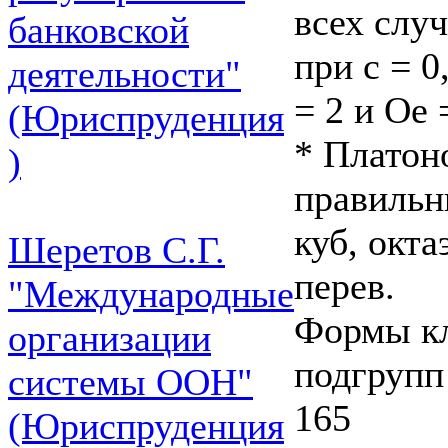
всех случ
банковской
при с = 0
деятельности"
= 2 и Ое 
(Юриспруденция
* Платон
)
правильн
куб, окта
Шеретов С.Г.
перев.
"Международные
Формы кл
организации
подгрупп
системы ООН"
165
(Юриспруденция