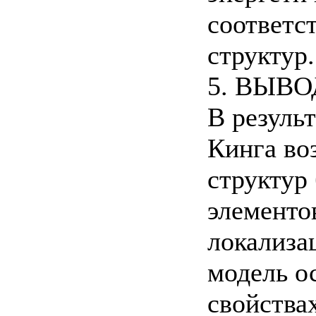
соответ
структур.
5. ВЫВ
В резуль
Кинга во
структур
элементо
локализа
модель о
свойства