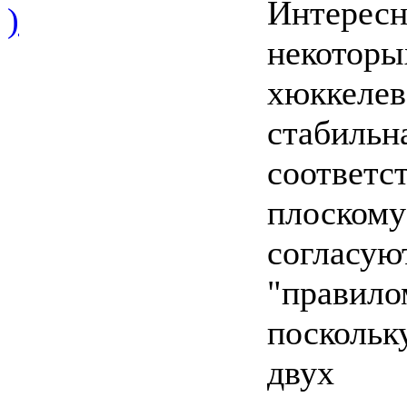
Интересн
)
некоторы
хюккелев
стабильн
соответс
плоскому
согласую
"правило
поскольк
двух