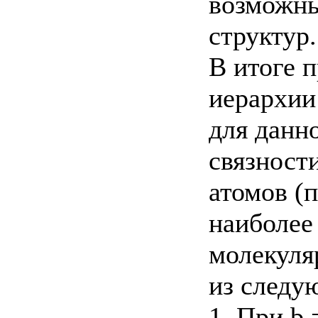
возможны
структур.
В итоге 
иерархии
для данн
связности
атомов (п
наиболее
молекуля
из следу
1. При b