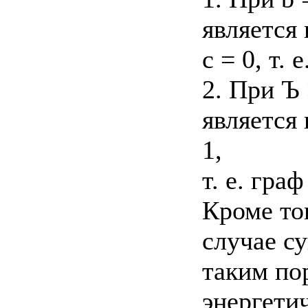
является 
с = 0, т.
2. При Ъ
является 
1,
т. е. гра
Кроме то
случае с
таким по
энергети