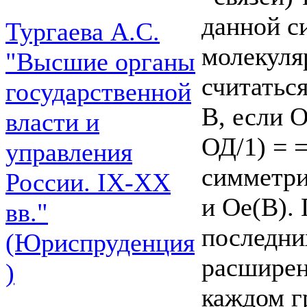
данной с
Тургаева А.С.
молекуля
"Высшие органы
считатьс
государственной
В, если 
власти и
ОД/1) = 
управления
симметри
России. IХ-ХХ
и Ое(В). 
вв."
последни
(Юриспруденция
расширен
)
каждом г