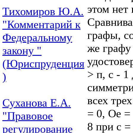
этом нет
Тихомиров Ю.А.
Сравнива
"Комментарий к
графы, с
Федеральному
же графу
закону "
удостовер
(Юриспруденция
> п, с - 
)
симметрия
всех трех
Суханова Е.А.
= 0, Ое =
"Правовое
8 при с =
регулирование