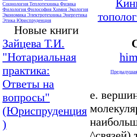
Кин
Социология
Теплотехника
Физика
Филология
Философия
Химия
Экология
тополог
Экономика
Электротехника
Энергетика
Этика
Юриспруденция
Новые книги
Зайцева Т.И.
him
"Нотариальная
практика:
Предыдуща
Ответы на
е. верши
вопросы"
молекуляр
(Юриспруденция
наибольш
)
^связей) 