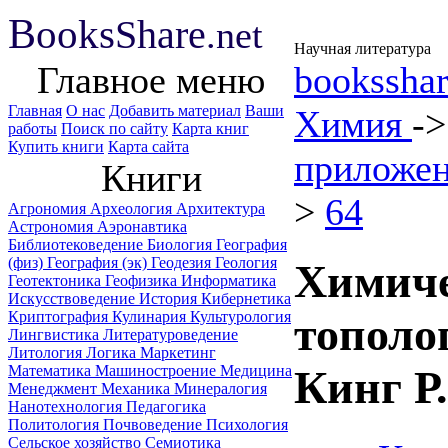
B
ooks
Share
.net
Научная литература
Главное меню
booksshar
Главная
О нас
Добавить материал
Ваши
Химия
-
работы
Поиск по сайту
Карта книг
Купить книги
Карта сайта
приложен
Книги
>
64
Агрономия
Археология
Архитектура
Астрономия
Аэронавтика
Библиотековедение
Биология
География
(физ)
География (эк)
Геодезия
Геология
Химиче
Геотектоника
Геофизика
Информатика
Искусствоведение
История
Кибернетика
Криптография
Кулинария
Культурология
тополо
Лингвистика
Литературоведение
Литология
Логика
Маркетинг
Математика
Машиностроение
Медицина
Кинг Р.
Менеджмент
Механика
Минералогия
Нанотехнология
Педагогика
Политология
Почвоведение
Психология
Сельское хозяйство
Семиотика