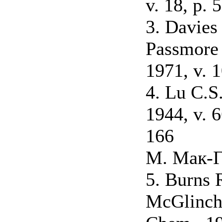
v. 18, p. 
3. Davies 
Passmore 
1971, v. 1
4. Lu C.S
1944, v. 6
166
М. Мак-Г
5. Burns R
McGlinche