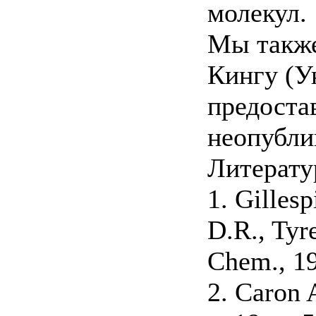
молекул.
Мы также
Кингу (У
предоста
неопубли
Литерату
1. Gillesp
D.R., Tyre
Chem., 19
2. Caron 