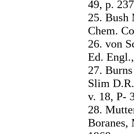
49, p. 237
25. Bush 
Chem. Co
26. von S
Ed. Engl.,
27. Burns
Slim D.R.
v. 18, P- 
28. Mutte
Boranes, 