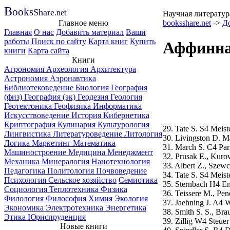
B
ooks
Share
.net
Научная литератур
Главное меню
booksshare.net
->
Д
Главная
О нас
Добавить материал
Ваши
работы
Поиск по сайту
Карта книг
Купить
Аффинна
книги
Карта сайта
Книги
Агрономия
Археология
Архитектура
Астрономия
Аэронавтика
Библиотековедение
Биология
География
(физ)
География (эк)
Геодезия
Геология
Геотектоника
Геофизика
Информатика
Искусствоведение
История
Кибернетика
Криптография
Кулинария
Культурология
29. Tate S. S4 Meist
Лингвистика
Литературоведение
Литология
30. Livingston D. M
Логика
Маркетинг
Математика
31. March S. C4 Pari
Машиностроение
Медицина
Менеджмент
32. Prusak E., Kuro
Механика
Минералогия
Нанотехнология
33. Albert Z., Szew
Педагогика
Политология
Почвоведение
34. Tate S. S4 Meist
Психология
Сельское хозяйство
Семиотика
35. Sternbach H4 Eng
Социология
Теплотехника
Физика
36. Teissere M., Pen
Филология
Философия
Химия
Экология
37. Jaehning J. A4 
Экономика
Электротехника
Энергетика
38. Smith S. S., Bra
Этика
Юриспруденция
39. Zillig W4 Steue
Новые книги