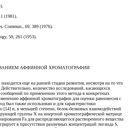
).
11 (1981).
Res. Commun., 69, 389 (1976).
ogy, 50, 261 (1953).
ОВАНИЕМ АФФИННОЙ ХРОМАТОГРАФИИ
аходится еще на ранней стадии развития, несмотря на то что
. Действительно, количество исследований, касающихся
 сообщений по применению этого метода в конкретных
именению аффинной хроматографии для оценки равновесия с
од был также использован и для характеристики
о [14] и, в меньшей степени, белок-белковых взаимодействий
агирующей группы X на инертной хроматографической матрице
люирования Fa для распределяющегося растворенного вещества
игрирует в присутствии различных концентраций лиганда S,