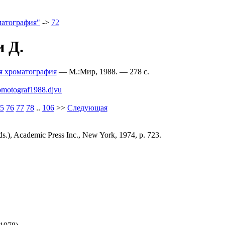
атография"
->
72
 Д.
я хроматография
— М.:Мир, 1988. — 278 c.
omotograf1988.djvu
5
76
77
78
..
106
>>
Следующая
s.), Academic Press Inc., New York, 1974, p. 723.