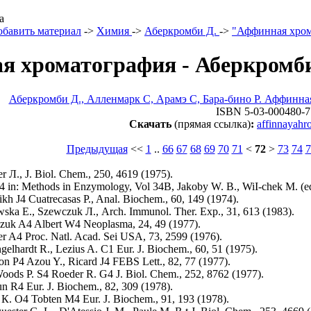
а
обавить материал
->
Химия
->
Аберкромби Д.
->
"Аффинная хром
я хроматография - Аберкромби
Аберкромби Д., Алленмарк С, Арамэ С, Бара-бино Р. Аффинна
ISBN 5-03-000480-7
Скачать
(прямая ссылка)
:
affinnayahr
Предыдущая
<<
1
..
66
67
68
69
70
71
<
72
>
73
74
7
er Л., J. Biol. Chem., 250, 4619 (1975).
4 in: Methods in Enzymology, Vol 34B, Jakoby W. B., WiI-chek M. (ed
kh J4 Cuatrecasas P., Anal. Biochem., 60, 149 (1974).
wska E., Szewczuk Л., Arch. Immunol. Ther. Exp., 31, 613 (1983).
czuk A4 Albert W4 Neoplasma, 24, 49 (1977).
er A4 Proc. Natl. Acad. Sei USA, 73, 2599 (1976).
elhardt R., Lezius A. C1 Eur. J. Biochem., 60, 51 (1975).
on P4 Azou Y., Ricard J4 FEBS Lett., 82, 77 (1977).
Woods P. S4 Roeder R. G4 J. Biol. Chem., 252, 8762 (1977).
un R4 Eur. J. Biochem., 82, 309 (1978).
r К. O4 Tobten M4 Eur. J. Biochem., 91, 193 (1978).