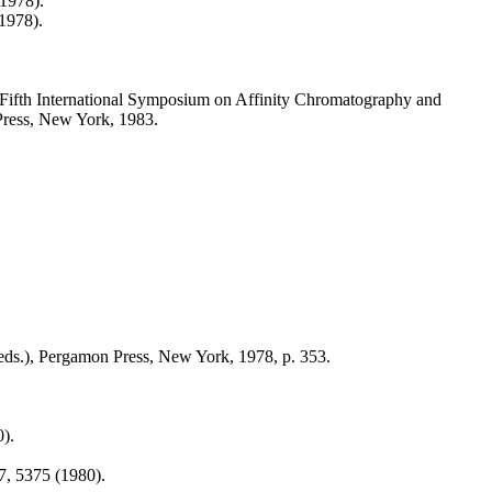
(1978).
(1978).
ifth International Symposium on Affinity Chromatography and
 Press, New York, 1983.
eds.), Pergamon Press, New York, 1978, p. 353.
0).
7, 5375 (1980).