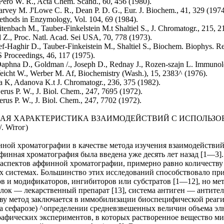
 Pero W. R., Acta Chem. Scand., 60, 456 (1980).
arvey M. J'Lowe C. R., Dean P. D. G., Eur. J. Biochem., 41, 329 (1974
 Methods in Enzymology, Vol. 104, 69 (1984).
itenbach M., Tauber-Finkelstein M.t Shaltiel S., J. Chromatogr., 215, 2
El Z., Proc. Natl. Acad. Sei USA, 70, 778 (1973).
ef-Haghir D., Tauber-Finkeistein M., Shaltiel S., Biochem. Biophys. 
S Proceedings, 46, 117 (1975).
aphna D., Goldman /., Joseph D., Rednay J., Rozen-szajn L. Immunol
icht W., Werber M. Af, Biochemistry (Wash.), 15, 2383^ (1976).
ha K, Adanova K.t J. Chromatogr., 236, 375 (1982).
erus P. W., J. Biol. Chem., 247, 7695 (1972).
erus P. W., J. Biol. Chem., 247, 7702 (1972).
АЯ ХАРАКТЕРИСТИКА ВЗАИМОДЕЙСТВИЙ С ИСПОЛЬЗ
/. Wiтог)
ой хроматографии в качестве метода изучения взаимодействий н
финная хроматография была введена уже десять лет назад [1—3]
аспектов аффинной хроматографии, примерно равно количеству
х системах. Большинство этих исследований способствовало пр
в и модификаторов, ингибиторов или субстратов [1—12], но мет
лок — лекарственный препарат [13], система антиген — антител
ству метод заключается в иммобилизации биоспецифической ре
на сефарозе) ^определении средневзвешенных величин объема э
рафических экспериментов, в которых растворенное вещество м