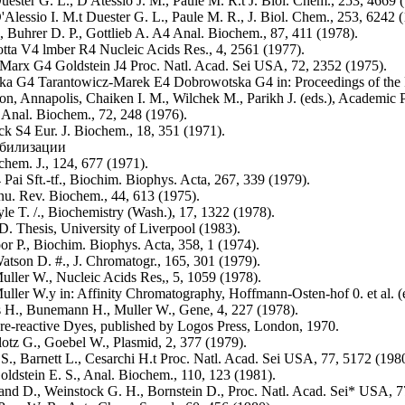
uester G. L., D'Atessio J. M., Paule M. R.t J. Biol. Chem., 253, 4669 
'Alessio I. M.t Duester G. L., Paule M. R., J. Biol. Chem., 253, 6242 
, Buhrer D. P., Gottlieb A. A4 Anal. Biochem., 87, 411 (1978).
otta V4 lmber R4 Nucleic Acids Res., 4, 2561 (1977).
arx G4 Goldstein J4 Proc. Natl. Acad. Sei USA, 72, 2352 (1975).
a G4 Tarantowicz-Marek E4 Dobrowotska G4 in: Proceedings of the F
on, Annapolis, Chaiken I. M., Wilchek M., Parikh J. (eds.), Academic
Anal. Biochem., 72, 248 (1976).
ck S4 Eur. J. Biochem., 18, 351 (1971).
билизации
ochem. J., 124, 677 (1971).
Раі Sft.-tf., Biochim. Biophys. Acta, 267, 339 (1979).
u. Rev. Biochem., 44, 613 (1975).
yle T. /., Biochemistry (Wash.), 17, 1322 (1978).
 D. Thesis, University of Liverpool (1983).
r P., Biochim. Biophys. Acta, 358, 1 (1974).
atson D. #., J. Chromatogr., 165, 301 (1979).
ller W., Nucleic Acids Res,, 5, 1059 (1978).
ller W.y in: Affinity Chromatography, Hoffmann-Osten-hof 0. et al. (
us H., Bunemann H., Muller W., Gene, 4, 227 (1978).
bre-reactive Dyes, published by Logos Press, London, 1970.
otz G., Goebel W., Plasmid, 2, 377 (1979).
S., Barnett L., Cesarchi H.t Proc. Natl. Acad. Sei USA, 77, 5172 (198
oldstein E. S., Anal. Biochem., 110, 123 (1981).
land D., Weinstock G. H., Bornstein D., Proc. Natl. Acad. Sei* USA, 7