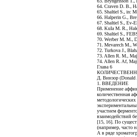
63. Bryngelsson T.,
64. Craven D. B., H
65. Shaltiel S., in:
66. Halperin G., Bre
67. Shaltiel S., Ev-
68. KuIa M. R., Hal
69. Shaltiel S., FEB
70. Werber M. M., D
71. Mevarech M., We
72. Turkova J., Bla
73. Allen R. M., Maj
74. Allen R. Af, Maj
Глава 6
КОЛИЧЕСТВЕНН
Д. Винзор (Donald 
1. ВВЕДЕНИЕ
Применение аффинн
количественная аф
методологических 
экспериментальны
участием ферменто
взаимодействий бе
[15, 16]. По суще
(например, часто 
А в ряде хроматог