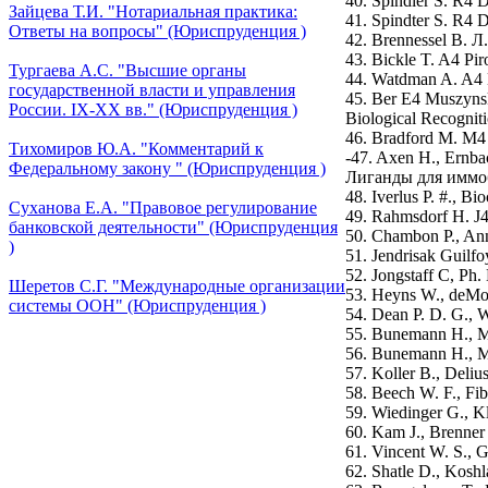
40. Spindler S. R4 D
Зайцева Т.И. "Нотариальная практика:
41. Spindter S. R4 D
Ответы на вопросы" (Юриспруденция )
42. Brennessel В. Л.
43. Bickle T. A4 Pir
Тургаева А.С. "Высшие органы
44. Watdman A. A4 M
государственной власти и управления
45. Ber E4 Muszynsk
России. IХ-ХХ вв." (Юриспруденция )
Biological Recogniti
46. Bradford M. M4 
Тихомиров Ю.А. "Комментарий к
-47. Axen H., Ernba
Федеральному закону " (Юриспруденция )
Лиганды для иммо
48. Iverlus P. #., Bi
Суханова Е.А. "Правовое регулирование
49. Rahmsdorf Н. J4 
банковской деятельности" (Юриспруденция
50. Chambon P., Ann
)
51. Jendrisak Guilfo
52. Jongstaff С, Ph.
Шеретов С.Г. "Международные организации
53. Heyns W., deMoo
системы ООН" (Юриспруденция )
54. Dean P. D. G., W
55. Bunemann H., Mu
56. Bunemann H., Mu
57. Koller В., Deli
58. Beech W. F., Fi
59. Wiedinger G., Kl
60. Kam J., Brenner 
61. Vincent W. S., G
62. Shatle D., Kosh