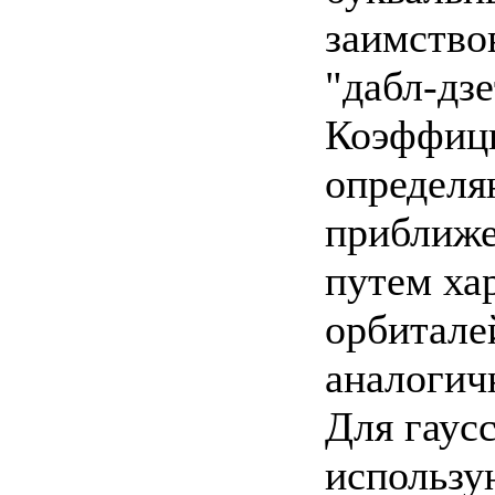
заимство
"дабл-дзе
Коэффици
определя
приближе
путем ха
орбитале
аналогич
Для гаус
использу