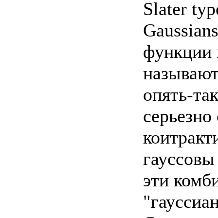
Slater typ
Gaussian
функции 
называют
опять-та
серьезно 
коитракт
гауссовы
эти комб
"гауссиа