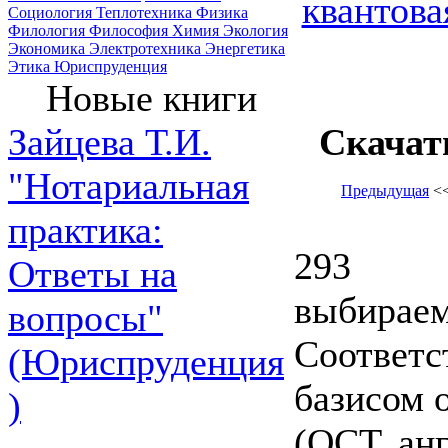
квантова
Социология
Теплотехника
Физика
Филология
Философия
Химия
Экология
Экономика
Электротехника
Энергетика
Этика
Юриспруденция
Новые книги
Скачат
Зайцева Т.И.
"Нотариальная
Предыдущая
<
практика:
293
Ответы на
выбираем
вопросы"
Соответс
(Юриспруденция
базисом 
)
(ОСТ, англ