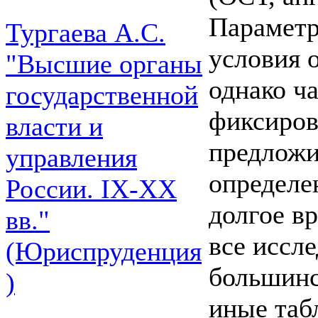
Параметр
Тургаева А.С.
условия 
"Высшие органы
однако ч
государственной
фиксиров
власти и
предложи
управления
определе
России. IХ-ХХ
долгое в
вв."
все иссле
(Юриспруденция
большинс
)
иные таб