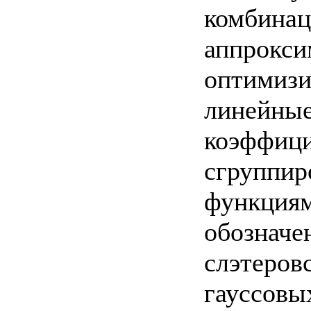
комбинац
аппрокси
оптимизи
линейные
коэффици
сгруппир
функциям
обозначе
слэтеровс
гауссовы