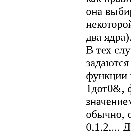
она выби
некоторо
два ядра)
В тех сл
задаются
функции 
1дот0&, 
значением
обычно, о
0,1,2,...