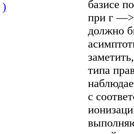
базисе п
)
при г —> 
должно б
асимптот
заметить,
типа пра
наблюдае
с соотве
ионизаци
выполняю