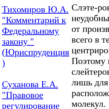
Слэте-ро
Тихомиров Ю.А.
неудобны
"Комментарий к
от произ
Федеральному
всего в т
закону "
центриро
(Юриспруденция
Поэтому 
)
слейтеро
лишь для
Суханова Е.А.
располож
"Правовое
молекул.
регулирование