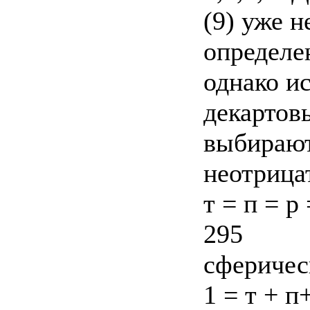
(9) уже 
определе
однако и
декартов
выбираютс
неотрица
т = п = р
295
сферичес
1 = т + п