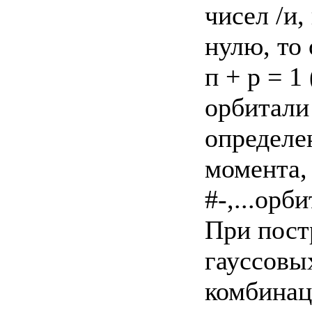
чисел /и,
нулю, то 
п + р = 1
орбитали
определе
момента, 
#-,...орб
При пост
гауссовы
комбинац