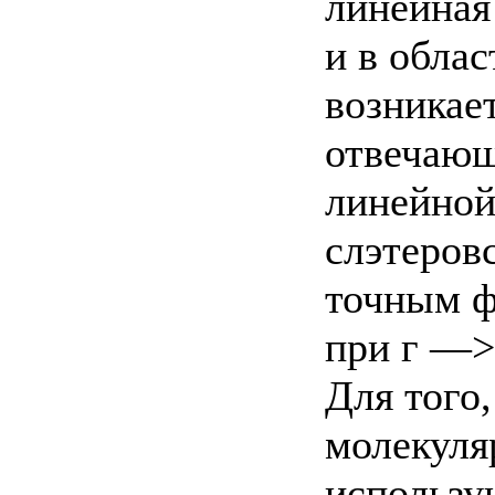
линейная
и в обла
возникае
отвечающ
линейной 
слэтеров
точным ф
при г —>
Для того
молекуля
использу