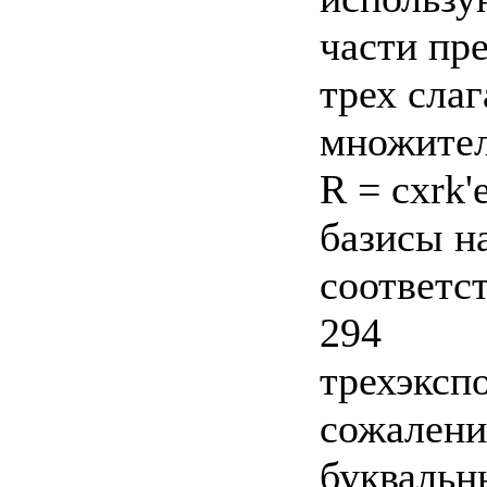
части пр
трех сла
множител
R = cxrk'
базисы н
соответс
294
трехэкспо
сожалени
буквальн