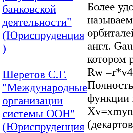
Более уд
банковской
называем
деятельности"
орбиталей
(Юриспруденция
англ. Gau
)
котором р
Rw =r*v4^
Шеретов С.Г.
Полность
"Международные
функции 
организации
Xv=xmynz
системы ООН"
(декарто
(Юриспруденция