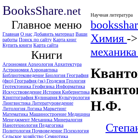
B
ooks
Share
.net
Научная литература
Главное меню
booksshar
Главная
О нас
Добавить материал
Ваши
Химия
-
работы
Поиск по сайту
Карта книг
Купить книги
Карта сайта
механика
Книги
Агрономия
Археология
Архитектура
Кванто
Астрономия
Аэронавтика
Библиотековедение
Биология
География
(физ)
География (эк)
Геодезия
Геология
кванто
Геотектоника
Геофизика
Информатика
Искусствоведение
История
Кибернетика
Криптография
Кулинария
Культурология
Н.Ф.
Лингвистика
Литературоведение
Литология
Логика
Маркетинг
Математика
Машиностроение
Медицина
Менеджмент
Механика
Минералогия
Степа
Нанотехнология
Педагогика
Политология
Почвоведение
Психология
Сельское хозяйство
Семиотика