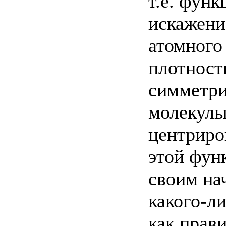
т.е. фун
искажени
атомного
плотност
симметри
молекулы
центриров
этой фун
своим на
какого-ли
как прав