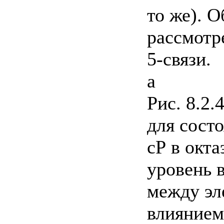
то же). 
рассмотр
5-связи.
а
Рис. 8.2
для сост
сР в окта
уровень 
между эл
влиянием