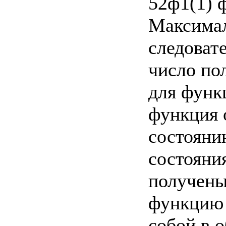
52ф1(1) ф
Максимал
следоват
число по
для функц
функция 
состояни
состояни
получены
функцию 
собой в 