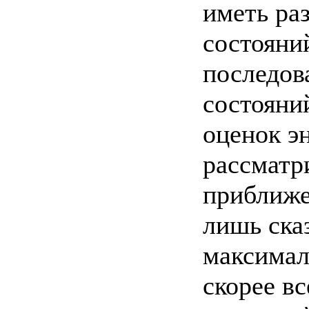
иметь ра
состояни
последов
состояни
оценок э
рассматр
приближе
лишь сказ
максимал
скорее вс