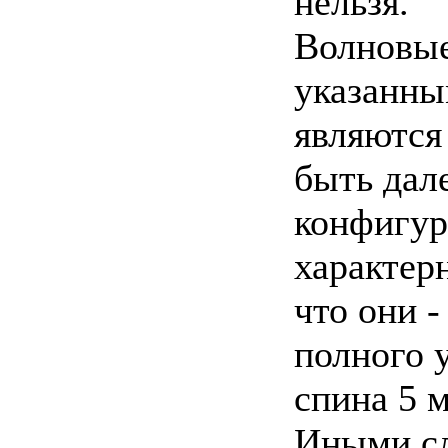
нельзя.
Волновые
указанны
являются
быть дал
конфигур
характер
что они 
полного 
спина 5 
Иными сл