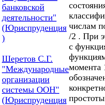
состояни
банковской
классифи
деятельности"
числам п
(Юриспруденция
/2 . При 
)
с функция
функциям
Шеретов С.Г.
момента 
"Международные
обозначен
организации
конкретн
системы ООН"
простоты 
(Юриспруденция