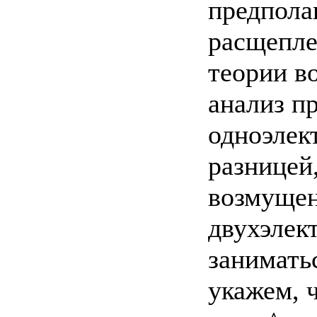
предпола
расщепле
теории в
анализ пр
одноэлект
разницей
возмущен
двухэлек
занимать
укажем, 