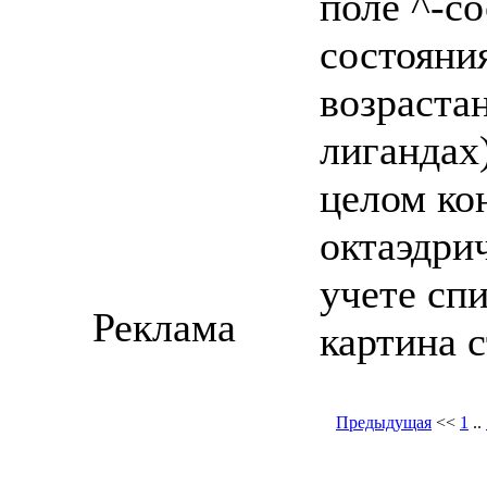
поле ^-с
состояния
возраста
лигандах
целом ко
октаэдрич
учете сп
Реклама
картина 
Предыдущая
<<
1
..