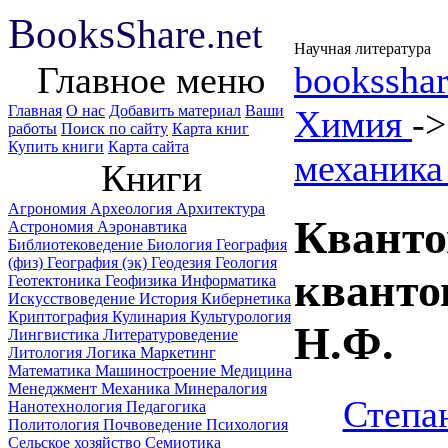
B
ooks
Share
.net
Научная литература
Главное меню
booksshar
Главная
О нас
Добавить материал
Ваши
Химия
-
работы
Поиск по сайту
Карта книг
Купить книги
Карта сайта
механика
Книги
Агрономия
Археология
Архитектура
Кванто
Астрономия
Аэронавтика
Библиотековедение
Биология
География
(физ)
География (эк)
Геодезия
Геология
кванто
Геотектоника
Геофизика
Информатика
Искусствоведение
История
Кибернетика
Криптография
Кулинария
Культурология
Н.Ф.
Лингвистика
Литературоведение
Литология
Логика
Маркетинг
Математика
Машиностроение
Медицина
Менеджмент
Механика
Минералогия
Степа
Нанотехнология
Педагогика
Политология
Почвоведение
Психология
Сельское хозяйство
Семиотика