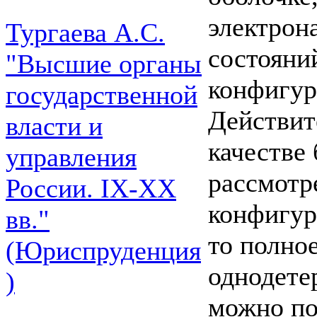
электрона
Тургаева А.С.
состояни
"Высшие органы
конфигур
государственной
Действит
власти и
качестве 
управления
рассмотр
России. IХ-ХХ
конфигур
вв."
то полно
(Юриспруденция
однодете
)
можно по