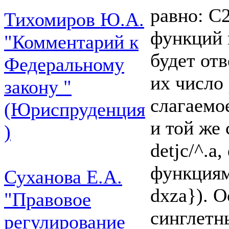
равно: С2
Тихомиров Ю.А.
функций 
"Комментарий к
будет от
Федеральному
их число 
закону "
слагаемо
(Юриспруденция
и той же
)
detjc/^.a
функциями
Суханова Е.А.
dxza}). 
"Правовое
синглетн
регулирование