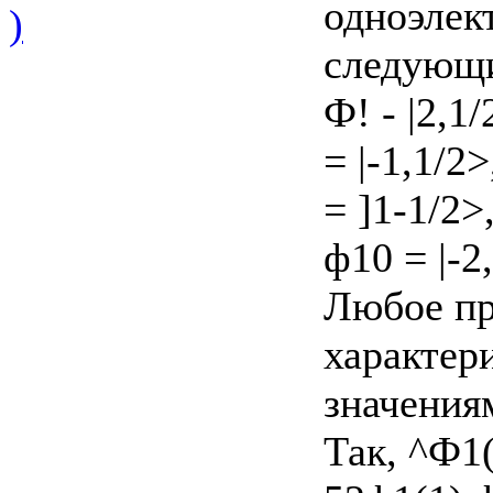
одноэлек
)
следующ
Ф! - |2,1/
= |-1,1/2>
= ]1-1/2>,
ф10 = |-2
Любое пр
характер
значениям
Так, ^Ф1(