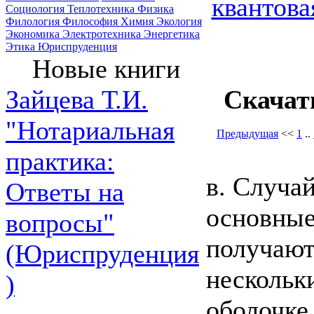
квантова
Социология
Теплотехника
Физика
Филология
Философия
Химия
Экология
Экономика
Электротехника
Энергетика
Этика
Юриспруденция
Новые книги
Скачат
Зайцева Т.И.
"Нотариальная
Предыдущая
<<
1
..
практика:
в. Случа
Ответы на
основные
вопросы"
получают
(Юриспруденция
нескольк
)
оболочке,