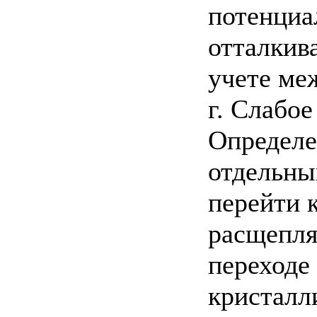
потенциа
отталкив
учете ме
г. Слабое
Определе
отдельны
перейти 
расщепля
переходе
кристалл