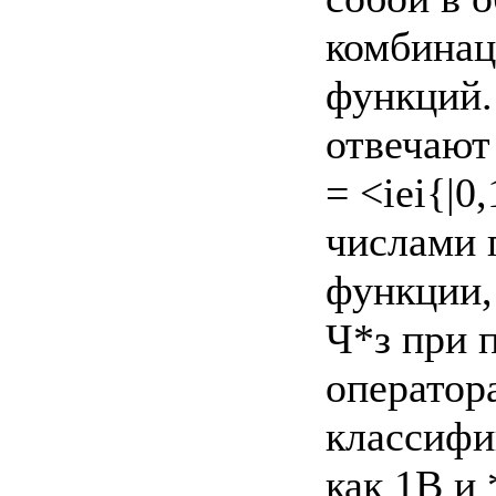
комбинац
функций.
отвечают 
= <іеі{|0
числами 
функции,
Ч*з при 
оператор
классифи
как 1В и 