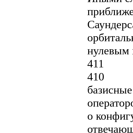
приближе
Саундерс
орбиталь
нулевым 
411
410
базисные
операторо
о конфиг
отвечающ