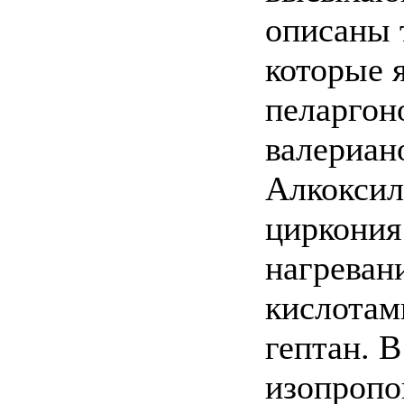
описаны 
которые 
пеларгон
валериан
Алкоксил
циркония
нагреван
кислотами
гептан. В
изопропоп