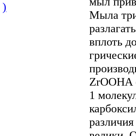
мыл прив
)
Мыла три
разлагать
вплоть до
грически
производ
ZrOOHA (
1 молеку
карбокси
различия
велики. 