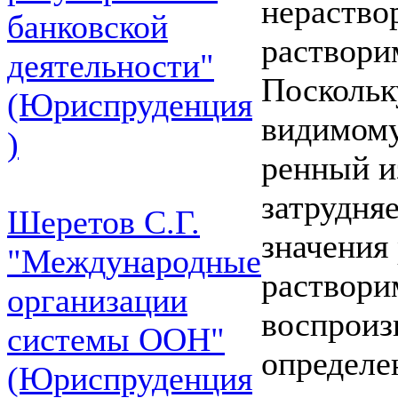
нераствор
банковской
раствори
деятельности"
Поскольк
(Юриспруденция
видимому
)
ренный и
затрудня
Шеретов С.Г.
значения
"Международные
раствори
организации
воспроиз
системы ООН"
определе
(Юриспруденция