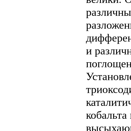
различны
разложен
дифферен
и различ
поглощен
Установле
триоксод
каталити
кобальта
высыхающ