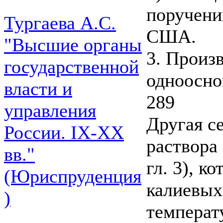
поручени
Тургаева А.С.
США.
"Высшие органы
3. Произ
государственной
одноосно
власти и
289
управления
Другая с
России. IХ-ХХ
раствора
вв."
гл. 3), 
(Юриспруденция
калиевых
)
температу