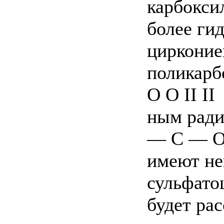
карбокси
более ги
цирконие
поликарб
О О II II
ным ради
— С — О 
имеют не
сульфато
будет ра