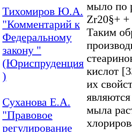
мыло по 
Тихомиров Ю.А.
Zr20§+ +
"Комментарий к
Таким об
Федеральному
производ
закону "
стеарино
(Юриспруденция
кислот [
)
их свойст
являются
Суханова Е.А.
мыла рас
"Правовое
хлориров
регулирование