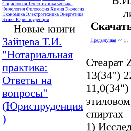
В.И
Социология
Теплотехника
Физика
Филология
Философия
Химия
Экология
л
Экономика
Электротехника
Энергетика
Этика
Юриспруденция
Скачат
Новые книги
Зайцева Т.И.
Предыдущая
<<
1
..
"Нотариальная
Стеарат 
практика:
13(34") 2
Ответы на
11,0(34")
вопросы"
этиловом
(Юриспруденция
спиртах
)
1) Иссле