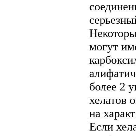
соединен
серьезны
Некоторы
могут име
карбокси
алифатич
более 2 
хелатов 
на харак
Если хел