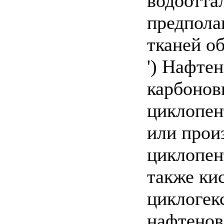
водоотта
предполаг
тканей об
') Нафте
карбонов
циклопен
или прои
циклопен
также ки
циклогек
нафтенов