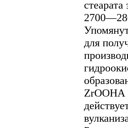
стеарата
2700—280
Упомянут
для полу
производ
гидрооки
образова
ZrOOHA [
действует
вулканиз