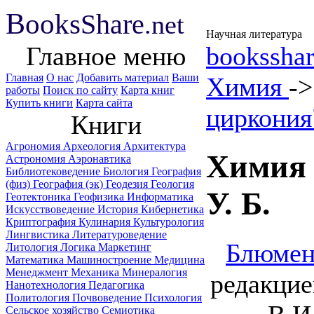
B
ooks
Share
.net
Научная литература
Главное меню
booksshar
Главная
О нас
Добавить материал
Ваши
Химия
-
работы
Поиск по сайту
Карта книг
Купить книги
Карта сайта
циркония
Книги
Агрономия
Археология
Архитектура
Химия 
Астрономия
Аэронавтика
Библиотековедение
Биология
География
(физ)
География (эк)
Геодезия
Геология
У. Б.
Геотектоника
Геофизика
Информатика
Искусствоведение
История
Кибернетика
Криптография
Кулинария
Культурология
Лингвистика
Литературоведение
Блюмен
Литология
Логика
Маркетинг
Математика
Машиностроение
Медицина
Менеджмент
Механика
Минералогия
редакцие
Нанотехнология
Педагогика
Политология
Почвоведение
Психология
Сельское хозяйство
Семиотика