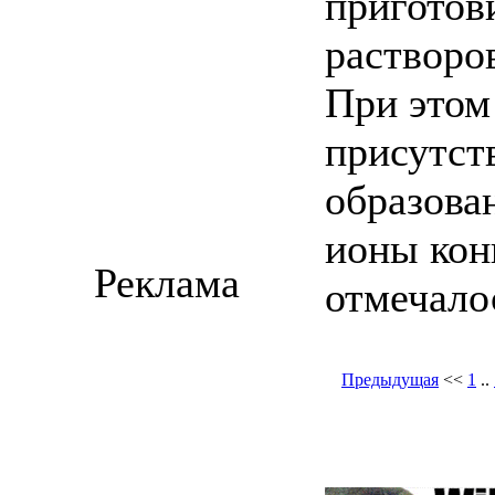
приготов
растворо
При этом
присутств
образова
ионы кон
Реклама
отмечалос
Предыдущая
<<
1
..