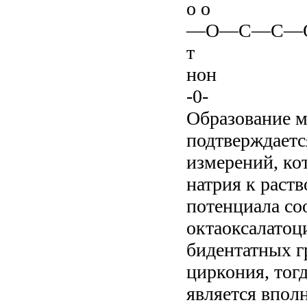
о о
—О—С—С—О
т
нон
-0-
Образование м
подтверждаетс
измерений, ко
натрия к раст
потенциала со
октаоксалатоц
бидентатных г
циркония, тог
является впол