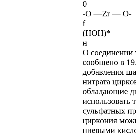
0
-О —Zr — О-
f
(НОН)*
н
О соединении т
сообщено в 19
добавления ща
нитрата цирко
обладающие д
использовать 
сульфатных про
циркония можн
ниевыми кисл