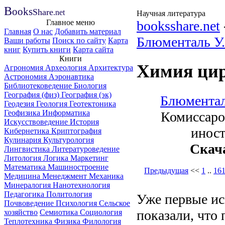
B
ooks
Share
.net
Научная литература
Главное меню
booksshare.net
Главная
О нас
Добавить материал
Блюменталь У.
Ваши работы
Поиск по сайту
Карта
книг
Купить книги
Карта сайта
Книги
Химия цир
Агрономия
Археология
Архитектура
Астрономия
Аэронавтика
Библиотековедение
Биология
География (физ)
География (эк)
Блюментал
Геодезия
Геология
Геотектоника
Геофизика
Информатика
Комиссаро
Искусствоведение
История
иност
Кибернетика
Криптография
Кулинария
Культурология
Скач
Лингвистика
Литературоведение
Литология
Логика
Маркетинг
Математика
Машиностроение
Предыдущая
<<
1
..
16
Медицина
Менеджмент
Механика
Минералогия
Нанотехнология
Педагогика
Политология
Уже первые ис
Почвоведение
Психология
Сельское
показали, что
хозяйство
Семиотика
Социология
Теплотехника
Физика
Филология