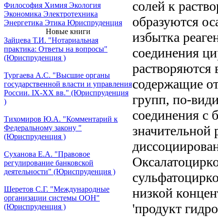
солей к раств
Философия
Химия
Экология
Экономика
Электротехника
образуются ос
Энергетика
Этика
Юриспруденция
Новые книги
избытка реаген
Зайцева Т.И. "Нотариальная
практика: Ответы на вопросы"
соединения ци
(Юриспруденция )
растворяются 
Тургаева А.С. "Высшие органы
содержащие от
государственной власти и управления
России. IХ-ХХ вв." (Юриспруденция
групп, по-вид
)
соединения с 
Тихомиров Ю.А. "Комментарий к
значительной 
Федеральному закону "
(Юриспруденция )
диссоциирован
Суханова Е.А. "Правовое
Оксалатоцирк
регулирование банковской
деятельности" (Юриспруденция )
сульфатоцирко
Шеретов С.Г. "Международные
низкой конце
организации системы ООН"
'продукт гидр
(Юриспруденция )