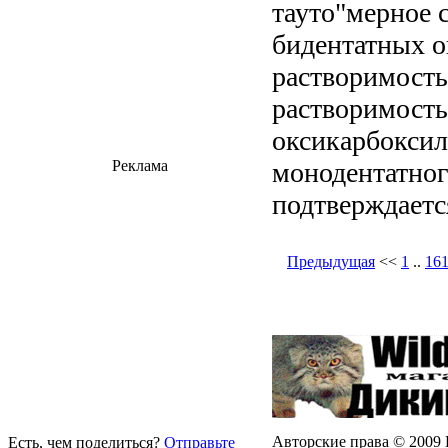
тауто"мерное 
бидентатных ок
растворимость
растворимость
оксикарбоксил
монодентатног
Реклама
подтверждаетс
Предыдущая
<<
1
..
16
Авторские права © 2009 
Есть, чем поделиться?
Отправьте