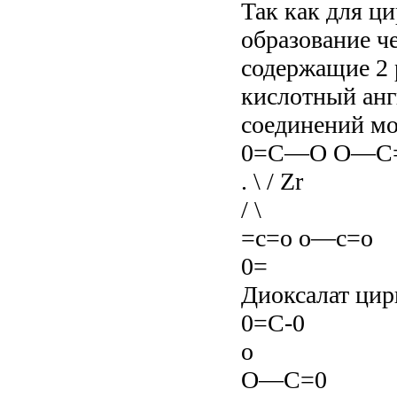
Так как для ц
образование ч
содержащие 2 
кислотный анг
соединений мо
0=С—О О—С
. \ / Zr
/ \
=с=о о—с=о
0=
Диоксалат цир
0=С-0
о
О—С=0