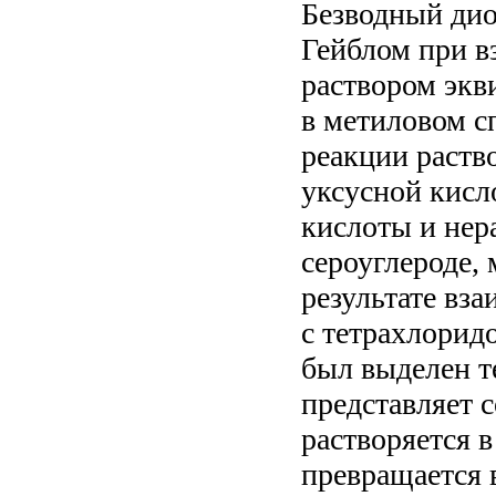
Безводный дио
Гейблом при в
раствором экв
в метиловом сп
реакции раство
уксусной кисл
кислоты и нер
сероуглероде, 
результате вз
с тетрахлорид
был выделен т
представляет 
растворяется в
превращается в