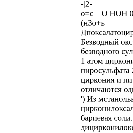
-|2-
о=с—О НОН 0
(н3о+ь
Дпоксалатоцир
Безводный окс
безводного су
1 атом циркон
пиросульфата 
циркония и пи
отличаются оди
') Из мстанол
цирконилоксал
бариевая соли.
дицирконилокс