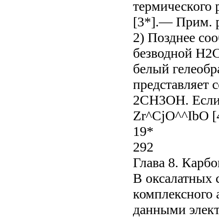
термического 
[3*].— Прим. 
2) Позднее со
безводной Н2С
белый гелеобр
представляет с
2CH3OH. Если
Zr^CjO^^IbO [
19*
292
Глава 8. Карб
В оксалатных 
комплексного 
данными элект