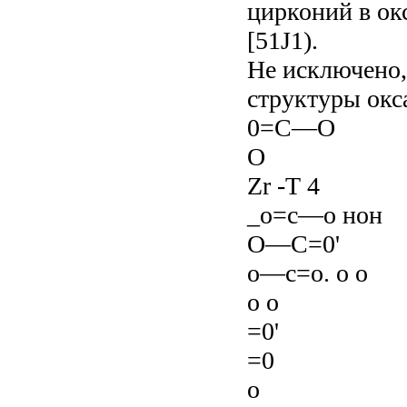
цирконий в ок
[51J1).
Не исключено,
структуры окс
0=С—О
О
Zr -Т 4
_о=с—о нон
О—С=0'
о—с=о. о о
о о
=0'
=0
о