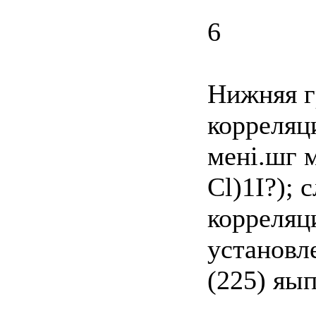
6
Нижняя г
корреляци
мені.шг 
Cl)1I?); 
корреляц
установл
(225) яып