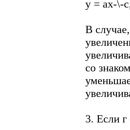
у = ах-\-
В случае,
увеличен
увеличив
со знако
уменьшае
увеличива
3. Если 