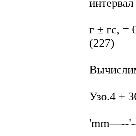
интервал 
г ± гс, = 
(227)
Вычисли
Узо.4 + 3
'mm—--'-