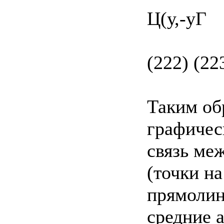
Ц(у,-уГ
(222) (22
Таким об
графичес
связь меж
(точки н
прямолин
средние 