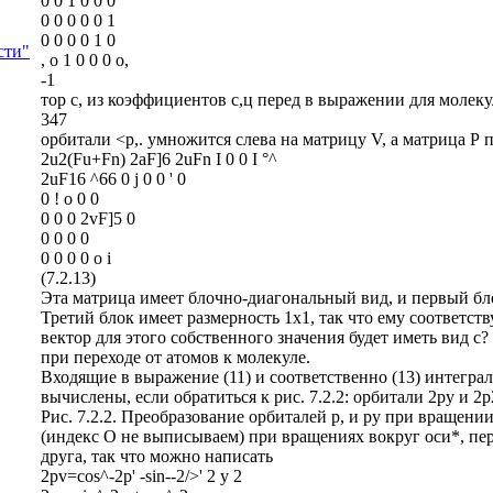
0 0 1 0 0 0
0 0 0 0 0 1
0 0 0 0 1 0
сти"
, о 1 0 0 0 о,
-1
тор с, из коэффициентов с,ц перед в выражении для молек
347
орбитали <р,. умножится слева на матрицу V, а матрица Р п
2u2(Fu+Fn) 2aF]6 2uFn І 0 0 І °^
2uF16 ^66 0 j 0 0 ' 0
0 ! о 0 0
0 0 0 2vF]5 0
0 0 0 0
0 0 0 0 о і
(7.2.13)
Эта матрица имеет блочно-диагональный вид, и первый блок
Третий блок имеет размерность 1x1, так что ему соответст
вектор для этого собственного значения будет иметь вид с? 
при переходе от атомов к молекуле.
Входящие в выражение (11) и соответственно (13) интеграл
вычислены, если обратиться к рис. 7.2.2: орбитали 2ру и 2
Рис. 7.2.2. Преобразование орбиталей р, и ру при вращени
(индекс О не выписываем) при вращениях вокруг оси*, пер
друга, так что можно написать
2pv=cos^-2p' -sin--2/>' 2 у 2