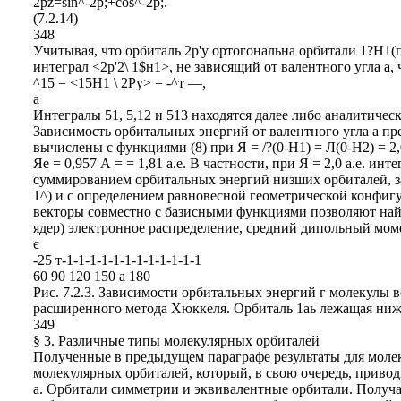
2pz=sin^-2p;+cos^-2p;.
(7.2.14)
348
Учитывая, что орбиталь 2р'у ортогональна орбитали 1?Н1(
интеграл <2р'2\ 1$н1>, не зависящий от валентного угла а, 
^15 = <15Н1 \ 2Ру> = -^т —,
а
Интегралы 51, 5,12 и 513 находятся далее либо аналитич
Зависимость орбитальных энергий от валентного угла а пр
вычислены с функциями (8) при Я = /?(0-Н1) = Л(0-Н2) = 2,
Яе = 0,957 А = = 1,81 а.е. В частности, при Я = 2,0 а.е. ин
суммированием орбитальных энергий низших орбиталей, за
1^) и с определением равновесной геометрической конфи
векторы совместно с базисными функциями позволяют найт
ядер) электронное распределение, средний дипольный мом
є
-25 т-1-1-1-1-1-1-1-1-1-1-1-1
60 90 120 150 а 180
Рис. 7.2.3. Зависимости орбитальных энергий г молекулы 
расширенного метода Хюккеля. Орбиталь 1аь лежащая ниже 
349
§ 3. Различные типы молекулярных орбиталей
Полученные в предыдущем параграфе результаты для молек
молекулярных орбиталей, который, в свою очередь, приво
а. Орбитали симметрии и эквивалентные орбитали. Получ