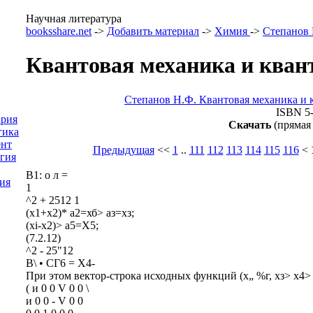
Научная литература
booksshare.net
->
Добавить материал
->
Химия
->
Степанов
Квантовая механика и кван
Степанов Н.Ф. Квантовая механика и 
ISBN 5-
ария
Скачать
(прямая
гика
нт
Предыдущая
<<
1
..
111
112
113
114
115
116
<
гия
В1: о л =
ия
1
^2 + 2512 1
(х1+х2)* а2=хб> аз=хз;
(хі-х2)> а5=Х5;
(7.2.12)
^2 - 25"12
В\ • СГ6 = Х4-
При этом вектор-строка исходных функций (х„ %г, хз> х4> 
( и 0 0 V 0 0 \
и 0 0 - V 0 0