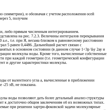
по симметрии), и обозначая с учетом расположения осей
через 5, получим
ески, либо прямым численным интегрированием.
едставлена на рис. 7.2.3. Величины интегралов перекрывания
0 а.е., т.е. при Я, весьма близком к равновесному расстоянию
теграл 5 равен 0,4486. Дальнейший расчет связан с
нятых в основном состоянии (в данном случае 1<3р \Ьу 2ау и
гурации молекулы воды. Кроме того, вычисленные собственные
и при каждой геометрии (т.е. геометрической конфигурации
ент и другие характеристики молекулы.
воды от валентного угла а, вычисленные в приближении
-25 эВ, не показана.
улы воды позволяют дать более детальный анализ структуры
дит к достаточно общим заключениям об их возможных типах.
аемые при решении хартри-фоковской задачи молекулярные