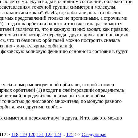
 является молекула воды в основном состоянии, обладают той
редставлениям точечной группы симметрии молекулы.
записана как \a\\b\la\\b\, где орбитали, как это обычно
димых представлений (только не прописными, а строчными
), тогда как орбитали одного и того же типа различаются
талей является то, что в каждую из них входят, как правило,
е тех из них, которые переходят друг в друга при операциях
ь, что из базисных орбиталей можно построить сначала
из них - молекулярные орбитали ф.
и-фоковскую волновую функцию основного состояния, будут
с у cia -номер молекулярной орбитали, второй - номер
рных орбиталей (1) входит в слейтеровский определитель
коро такой определитель не изменится при любом
 точностью до числового множителя, по модулю равного
 орбиталям с другими свойст-
 симметрии переходят друг в друга. И то, как это можно
117
>
118
119
120
121
122
123
..
175
>>
Следующая