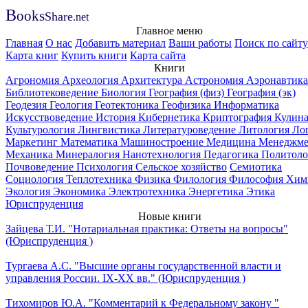
B
ooks
Share
.net
Главное меню
Главная
О нас
Добавить материал
Ваши работы
Поиск по сайту
Карта книг
Купить книги
Карта сайта
Книги
Агрономия
Археология
Архитектура
Астрономия
Аэронавтика
Библиотековедение
Биология
География (физ)
География (эк)
Геодезия
Геология
Геотектоника
Геофизика
Информатика
Искусствоведение
История
Кибернетика
Криптография
Кулин
Культурология
Лингвистика
Литературоведение
Литология
Ло
Маркетинг
Математика
Машиностроение
Медицина
Менеджме
Механика
Минералогия
Нанотехнология
Педагогика
Политоло
Почвоведение
Психология
Сельское хозяйство
Семиотика
Социология
Теплотехника
Физика
Филология
Философия
Хим
Экология
Экономика
Электротехника
Энергетика
Этика
Юриспруденция
Новые книги
Зайцева Т.И. "Нотариальная практика: Ответы на вопросы"
(Юриспруденция )
Тургаева А.С. "Высшие органы государственной власти и
управления России. IХ-ХХ вв." (Юриспруденция )
Тихомиров Ю.А. "Комментарий к Федеральному закону "