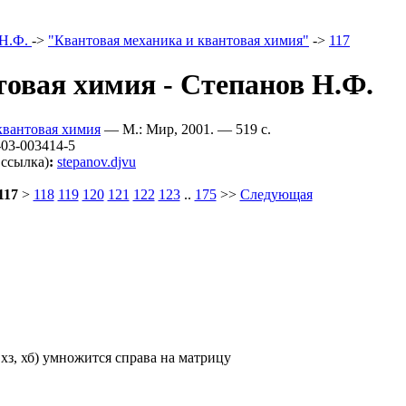
 Н.Ф.
->
"Квантовая механика и квантовая химия"
->
117
товая химия - Степанов Н.Ф.
квантовая химия
— М.: Мир, 2001. — 519 c.
03-003414-5
 ссылка)
:
stepanov.djvu
117
>
118
119
120
121
122
123
..
175
>>
Следующая
хз, хб) умножится справа на матрицу