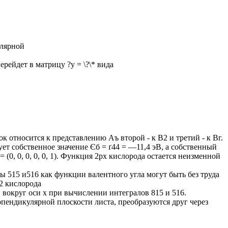
улярной
ерейдет в матрицу ?у = \?\* вида
 относится к представлению Аъ второй - к В2 и третий - к Вг.
вует собственное значение Єб = ґ44 = —11,4 эВ, а собственный
= (0, 0, 0, 0, 0, 1). Функция 2рх кислорода остается неизменной
ы 515 и516 как функции валентного угла могут быть без труда
р2 кислорода
и вокруг оси х при вычислении интегралов 815 и 516.
пендикулярной плоскости листа, преобразуются друг через