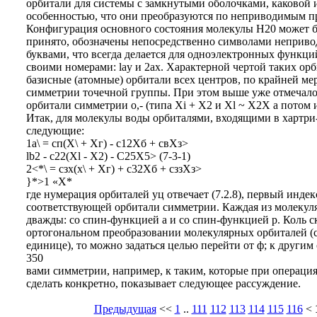
орбитали для системы с замкнутыми оболочками, каковой и
особенностью, что они преобразуются по неприводимым п
Конфигурация основного состояния молекулы Н20 может быть 
принято, обозначены непосредственно символами неприво
буквами, что всегда делается для одноэлектронных функций
своими номерами: lay и 2ах. Характерной чертой таких орби
базисные (атомные) орбитали всех центров, по крайней мер
симметрии точечной группы. При этом выше уже отмечалос
орбитали симметрии о,- (типа Xi + Х2 и Xl ~ Х2Х а потом 
Итак, для молекулы воды орбиталями, входящими в хартр
следующие:
1а\ = сп(Х\ + Хг) - с12Хб + свХз>
lb2 - c22(Xl - Х2) - С25Х5> (7-3-1)
2<*\ = сзх(х\ + Хг) + с32Хб + сззХз>
}*>1 «X*
где нумерация орбиталей уц отвечает (7.2.8), первый индек
соответствующей орбитали симметрии. Каждая из молекуля
дважды: со спин-функцией а и со спин-функцией р. Коль с
ортогональном преобразовании молекулярных орбиталей (с
единице), то можно задаться целью перейти от ф; к другим
350
вами симметрии, например, к таким, которые при операциях
сделать конкретно, показывает следующее рассуждение.
Предыдущая
<<
1
..
111
112
113
114
115
116
<