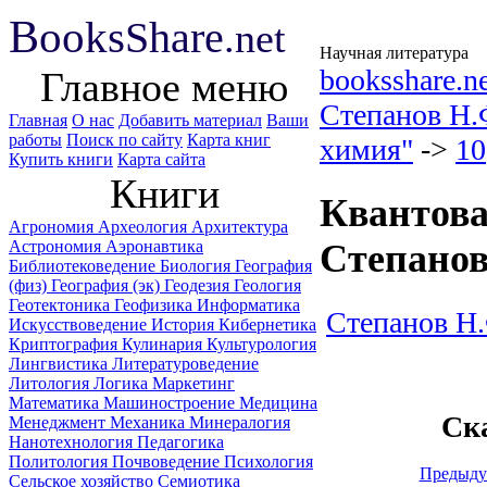
B
ooks
Share
.net
Научная литература
booksshare.n
Главное меню
Степанов Н.
Главная
О нас
Добавить материал
Ваши
работы
Поиск по сайту
Карта книг
химия"
->
10
Купить книги
Карта сайта
Книги
Квантова
Агрономия
Археология
Архитектура
Астрономия
Аэронавтика
Степанов
Библиотековедение
Биология
География
(физ)
География (эк)
Геодезия
Геология
Геотектоника
Геофизика
Информатика
Степанов Н.
Искусствоведение
История
Кибернетика
Криптография
Кулинария
Культурология
Лингвистика
Литературоведение
Литология
Логика
Маркетинг
Математика
Машиностроение
Медицина
Ск
Менеджмент
Механика
Минералогия
Нанотехнология
Педагогика
Политология
Почвоведение
Психология
Предыду
Сельское хозяйство
Семиотика