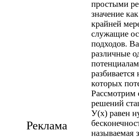
простыми ре
значение ка
крайней мер
служащие ос
подходов. В
различные о
потенциалами
разбивается 
которых пот
Рассмотрим 
решений ста
У(х) равен н
бесконечность
Реклама
называемая 