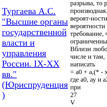
разрыва, то 
Тургаева А.С.
производная
вероят-ностн
"Высшие органы
вероятности 
государственной
требование,
ограниченны
власти и
Вблизи любой
управления
числе и там, 
России. IХ-ХХ
написать
= а0 + а,(* - 
вв."
где а0, ау и 
(Юриспруденция
при
)
27
V