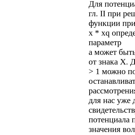
Для потенциал
гл. II при р
функции пр
х * xq опред
параметр
а может быт
от знака X. 
> 1 можно п
останавливат
рассмотрени
для нас уже 
свидетельств
потенциала 
значения во