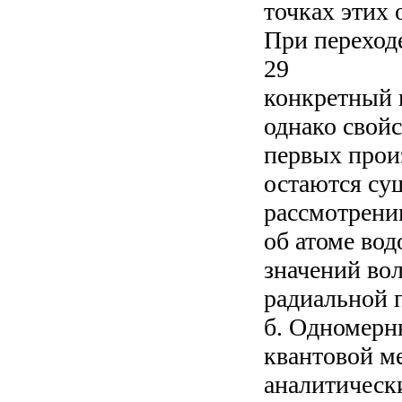
точках этих 
При переход
29
конкретный 
однако свой
первых прои
остаются су
рассмотрени
об атоме вод
значений во
радиальной п
б. Одномерн
квантовой м
аналитическ