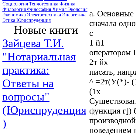
Социология
Теплотехника
Физика
Филология
Философия
Химия
Экология
а. Основные
Экономика
Электротехника
Энергетика
Этика
Юриспруденция
сначала одн
Новые книги
с
Зайцева Т.И.
1 й1
оператором Г
"Нотариальная
2т йх
практика:
писать, нап
^ =2т(У(*)- (
Ответы на
(1х
вопросы"
Существован
(Юриспруденция
функция г]) 
производной
)
поведением п