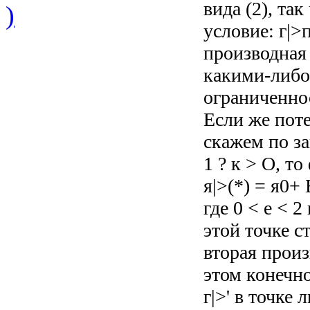
вида (2), та
)
условие: г|>п
производная г
какими-либо
ограниченно
Если же поте
скажем по зак
1 ? к > О, т
я|>(*) = я0+ 
где 0 < е < 
этой точке с
вторая произ
этом конечн
г|>' в точке