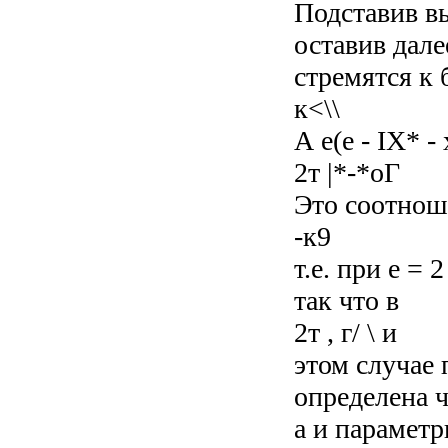
Подставив в
оставив дале
стремятся к 
к<\\
А е(е - IX* - 
2т |*-*оГ
Это соотнош
-к9
т.е. при е = 
так что в
2т , г/ \ и
этом случае 
определена ч
а и параметр