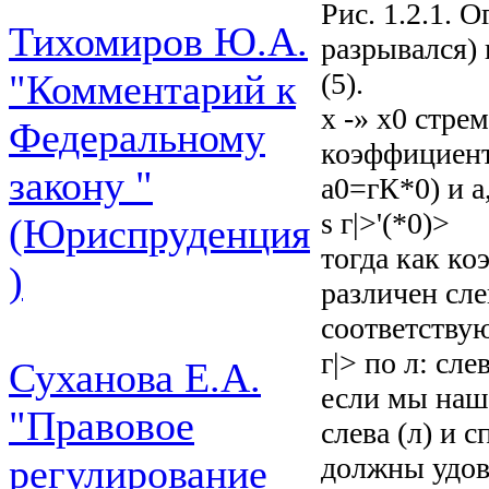
Рис. 1.2.1. 
Тихомиров Ю.А.
разрывался) 
(5).
"Комментарий к
х -» х0 стре
Федеральному
коэффициенто
закону "
а0=гК*0) и а
s г|>'(*0)>
(Юриспруденция
тогда как к
)
различен сле
соответству
г|> по л: сле
Суханова Е.А.
если мы наш
"Правовое
слева (л) и с
должны удов
регулирование