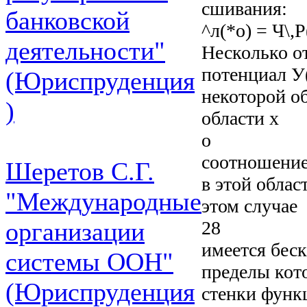
сшивания:
банковской
^л(*о) = Ч\,Р
деятельности"
Несколько о
потенциал У
(Юриспруденция
некоторой об
)
области х
о
соотношение 
Шеретов С.Г.
в этой облас
"Международные
этом случае
28
организации
имеется беск
системы ООН"
пределы кото
(Юриспруденция
стенки функ