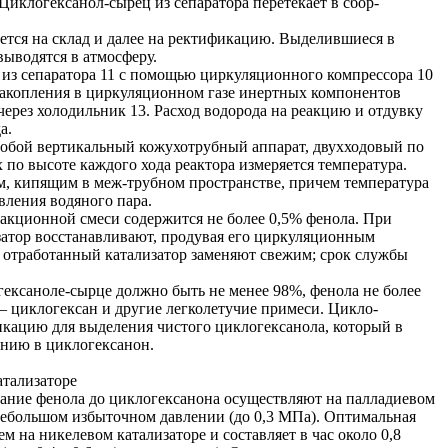
 Циклогексанол-сырец из сепаратора перетекает в сбор-
ается на склад и далее на ректификацию. Выделившиеся в
выводятся в атмосферу.
) из сепаратора 11 с помощью циркуляционного компрессора 10
накопления в циркуляционном газе инертных компонентов
через холодильник 13. Расход водорода на реакцию и отдувку
а.
собой вертикальный кожухотрубный аппарат, двухходовый по
х по высоте каждого хода реактора измеряется температура.
м, кипящим в меж-трубном пространстве, причем температура
вления водяного пара.
еакционной смеси содержится не более 0,5% фенола. При
затор восстанавливают, продувая его циркуляционным
 отработанный катализатор заменяют свежим; срок службы
ексаноле-сырце должно быть не менее 98%, фенола не более
— циклогексан и другие легколетучие примеси. Цикло-
икацию для выделения чистого циклогексанола, который в
нию в циклогексанон.
атализаторе
ание фенола до циклогексанона осуществляют на палладиевом
небольшом избыточном давлении (до 0,3 МПа). Оптимальная
м на никелевом катализаторе и составляет в час около 0,8