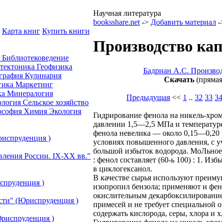
Научная литература
booksshare.net
->
Добавить материал
-
Карта книг
Купить книги
Производство кап
а
Библиотековедение
отектоника
Геофизика
Бадриан А.С. Произво
графия
Кулинария
Скачать
(прямая
гика
Маркетинг
ка
Минералогия
Предыдущая
<<
1
..
32
33
3
ология
Сельское хозяйство
ософия
Химия
Экология
Гидрирование фенола на никель-хром
давлении 1,5—2,5 МПа и температур
фенола невелика — около 0,15—0,20 
риспруденция )
условиях повышенного давления, с у
большой избыток водорода. МоЛьное
вления России. IХ-ХХ вв."
: фенол составляет (60-ь 100) : 1. И
в циклогексанол.
В качестве сырья используют преиму
спруденция )
изопропил бензола; применяют и фен
окислительным декарбоксилирование
сти" (Юриспруденция )
примесей и не требует специальной 
содержать кислорода, серы, хлора и 
риспруденция )