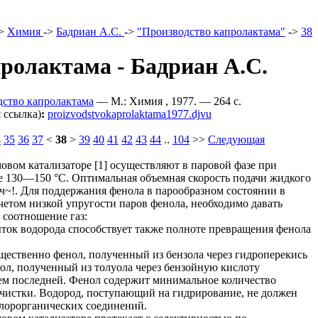
>
Химия
->
Бадриан А.С.
->
"Производство капролактама"
->
38
ролактама - Бадриан А.С.
дство капролактама
— М.: Химия , 1977. — 264 c.
 ссылка)
:
proizvodstvokaprolaktama1977.djvu
4
35
36
37
<
38
>
39
40
41
42
43
44
..
104
>>
Следующая
овом катализаторе [1] осуществляют в паровой фазе при
е 130—150 °С. Оптимальная объемная скорость подачи жидкого
ч~!. Для поддержания фенола в парообразном состоянии в
четом низкой упругости паров фенола, необходимо давать
 соотношение газ:
збыток водорода способствует также полноте превращения фенола
щественно фенол, полученный из бензола через гидроперекись
ол, полученный из толуола через бензойную кислоту
м последней. Фенол содержит минимальное количество
очистки. Водород, поступающий на гидрирование, не должен
хлорорганических соединений.