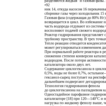
разделяются жидкая ' и газовая фазы.
•92
ник 14, откуда насосом 16 перекачив
сборнике газы через холодильник 15 
Газовая фаза (содержащая до 80% Нг
возвращается в цикл. Во избежание 
часть водорода отдувают из системы 
восполняют подачей свежего водород
Реактор гидрирования представляет 
трубному пространству. В трех точка
Тепло реакции отводится конденсато
может регулироваться изменением да
При нормальной работе реактора в р
снижении степени конверсии катали
водородом. После потери активности
катализатора около двух лет.
Содержание циклогексанола в циклог
0,5%, воды не более 0,7%, остальное
гексанол-сырец поступает на ректиф
дальнейшем подвергают дегидрирова
Технология гидрирования фенола
до циклогексанона на палладиевом к
Одностадийное парофазное гидриров
катализаторе [18] при 120—140°С и 
нагрузка по жидкому фенолу выше, че