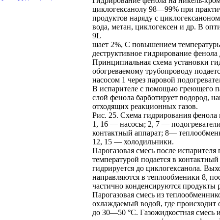
Гидрирование фенола на никель-хром
циклогексанолу 98—99% при практич
продуктов наряду с циклогексаноном
вода, метан, циклогексен и др. В о
9L
шает 2%, С повышением температуры 
деструктивное гидрирование фенола 
Принципиальная схема установки гид
обогреваемому трубопроводу подаетс
насосом 1 через паровой подогревате
В испарителе с помощью греющего па
слой фенола барботирует водород, на
отходящих реакционных газов.
Рис. 25. Схема гидрирования фенола 
1, 16 — насосы; 2, 7 — подогревател
контактный аппарат; 8— теплообменн
12, 15 — холодильники.
Парогазовая смесь после испарителя п
температурой подается в контактный 
гидрируется до циклогексанола. Вых
направляются в теплообменики 8, по
частично конденсируются продукты ре
Парогазовая смесь из теплообменнико
охлаждаемый водой, где происходит 
до 30—50 °С. Газожидкостная смесь и