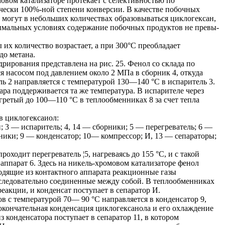
овом катализаторе протекает с селективностью по
ески 100%-ной степени конверсии. В качестве побочных
 могут в небольших количествах образовываться циклогексан,
птимальных условиях содержание побочных продуктов не превы-
их количество возрастает, а при 300°С преобладает
до метана.
рирования представлена на рис. 25. Фенол со склада по
я насосом под давлением около 2 МПа в сборник 4, откуда
ль 2 направляется с температурой 130—140 °С в испаритель 3.
ра поддерживается та же температура. В испарителе через
гретый до 100—110 °С в теплообменниках 8 за счет тепла
в циклогексаиол:
и; 3 — испаритель; 4, 14 — сборники; 5 — перегреватель; 6 —
ики; 9 — конденсатор; 10— компрессор; И, 13 — сепараторы;
роходит перегреватель ¦5, нагреваясь до 155 °С, и с такой
аппарат 6. Здесь на никель-хромовом катализаторе фенол
одящие из контактного аппарата реакционные газы
следовательно соединенные между собой. В теплообменниках
акции, и конденсат поступает в сепаратор И.
в с температурой 70— 90 °С направляется в конденсатор 9,
окончательная конденсация циклогексанола и его охлаждение
з конденсатора поступает в сепаратор 11, в котором