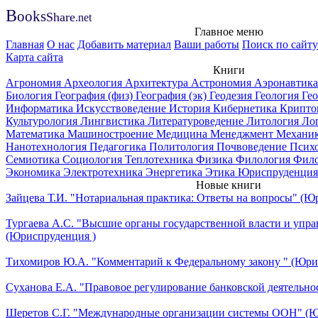
B
ooks
Share
.net
Главное меню
Главная
О нас
Добавить материал
Ваши работы
Поиск по сайту
Карта сайта
Книги
Агрономия
Археология
Архитектура
Астрономия
Аэронавтик
Биология
География (физ)
География (эк)
Геодезия
Геология
Ге
Информатика
Искусствоведение
История
Кибернетика
Крипто
Культурология
Лингвистика
Литературоведение
Литология
Ло
Математика
Машиностроение
Медицина
Менеджмент
Механи
Нанотехнология
Педагогика
Политология
Почвоведение
Псих
Семиотика
Социология
Теплотехника
Физика
Филология
Фил
Экономика
Электротехника
Энергетика
Этика
Юриспруденция
Новые книги
Зайцева Т.И. "Нотариальная практика: Ответы на вопросы" (Ю
Тургаева А.С. "Высшие органы государственной власти и упра
(Юриспруденция )
Тихомиров Ю.А. "Комментарий к Федеральному закону " (Юри
Суханова Е.А. "Правовое регулирование банковской деятельно
Шеретов С.Г. "Международные организации системы ООН" (Ю