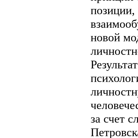
позиции, 
взаимооб
новой мо
личностн
Результа
психолог
личностн
человече
за счет 
Петровск