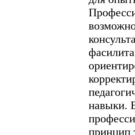
Професси
возможно
консульт
фасилита
ориентир
корректи
педагоги
навыки. 
професси
принцип 