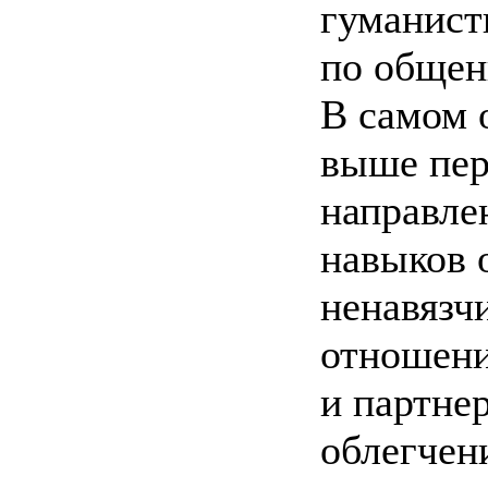
гуманист
по общен
В самом 
выше пер
направле
навыков 
ненавязч
отношени
и партне
облегчен