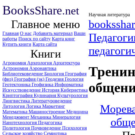
B
ooks
Share
.net
Научная литература
Главное меню
booksshar
Главная
О нас
Добавить материал
Ваши
Педагог
работы
Поиск по сайту
Карта книг
Купить книги
Карта сайта
педагоги
Книги
Агрономия
Археология
Архитектура
Тренин
Астрономия
Аэронавтика
Библиотековедение
Биология
География
(физ)
География (эк)
Геодезия
Геология
общени
Геотектоника
Геофизика
Информатика
Искусствоведение
История
Кибернетика
Криптография
Кулинария
Культурология
Лингвистика
Литературоведение
Морева
Литология
Логика
Маркетинг
Математика
Машиностроение
Медицина
Менеджмент
Механика
Минералогия
обще
Нанотехнология
Педагогика
Политология
Почвоведение
Психология
Сельское хозяйство
Семиотика