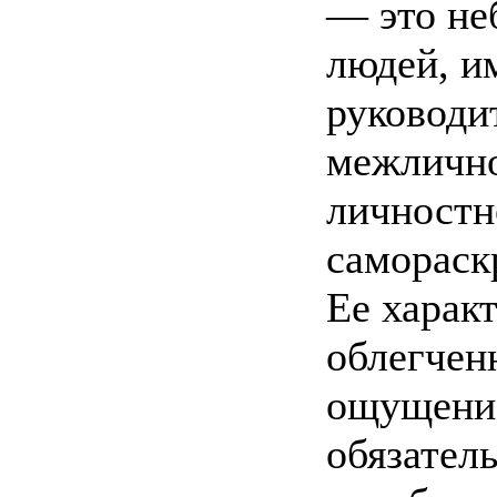
— это не
людей, и
руководи
межлично
личностн
самораск
Ее харак
облегчен
ощущение
обязател