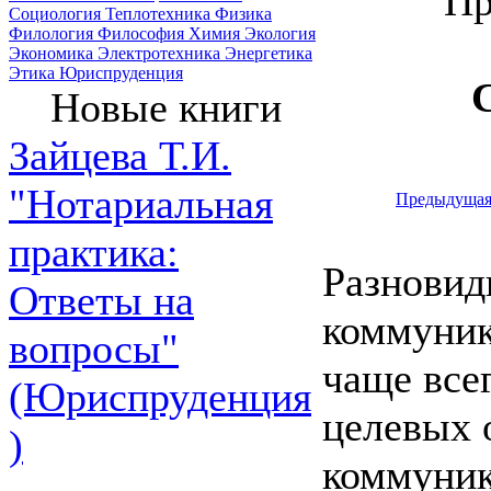
Пр
Социология
Теплотехника
Физика
Филология
Философия
Химия
Экология
Экономика
Электротехника
Энергетика
Этика
Юриспруденция
Новые книги
Зайцева Т.И.
"Нотариальная
Предыдуща
практика:
Разновид
Ответы на
коммуник
вопросы"
чаще все
(Юриспруденция
целевых 
)
коммуник