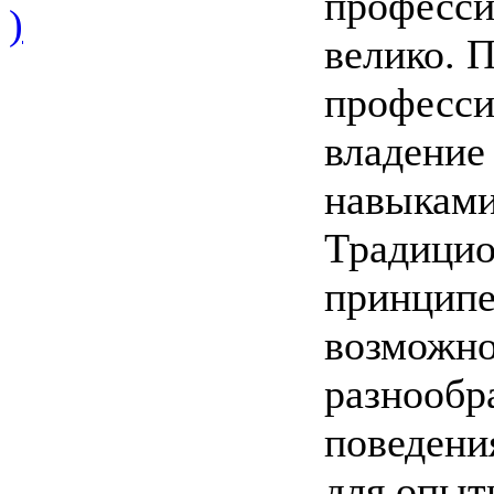
професси
)
велико. 
професси
владение
навыками
Традицио
принципе
возможно
разнообр
поведени
для опыт