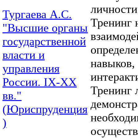
личности
Тургаева А.С.
Тренинг 
"Высшие органы
взаимоде
государственной
определе
власти и
навыков,
управления
интеракт
России. IХ-ХХ
Тренинг 
вв."
демонстр
(Юриспруденция
необходи
)
осуществ