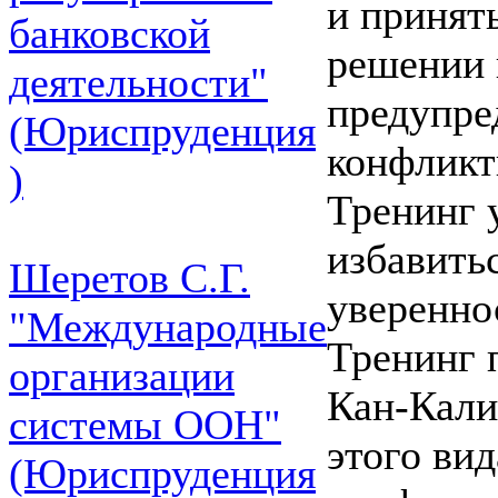
и принят
банковской
решении 
деятельности"
предупре
(Юриспруденция
конфликт
)
Тренинг 
избавитьс
Шеретов С.Г.
уверенно
"Международные
Тренинг 
организации
Кан-Кали
системы ООН"
этого вид
(Юриспруденция