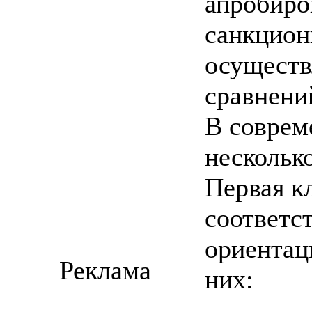
апробиро
санкцион
осущест
сравнени
В соврем
нескольк
Первая к
соответс
ориентац
Реклама
них: