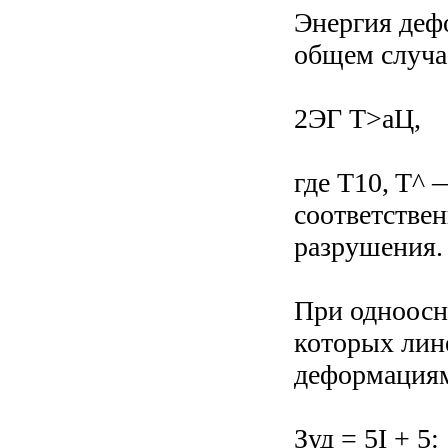
Энергия деф
общем случа
2ЭГ Т>аЦ,
где T10, T^ 
соответстве
разрушения.
При одноосн
которых лин
деформациям
Зуд = 5I + 5: