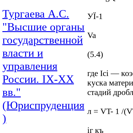
Тургаева А.С.
УЇ-1
"Высшие органы
Va
государственной
власти и
(5.4)
управления
где Ici — ко
России. IХ-ХХ
куска матери
вв."
стадий дроб
(Юриспруденция
л = VT- 1 /(V
)
iг къ