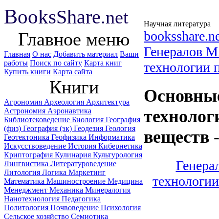
B
ooks
Share
.net
Научная литература
booksshare.n
Главное меню
Генералов М
Главная
О нас
Добавить материал
Ваши
работы
Поиск по сайту
Карта книг
технологии 
Купить книги
Карта сайта
Книги
Основные
Агрономия
Археология
Архитектура
Астрономия
Аэронавтика
техноло
Библиотековедение
Биология
География
(физ)
География (эк)
Геодезия
Геология
веществ 
Геотектоника
Геофизика
Информатика
Искусствоведение
История
Кибернетика
Криптография
Кулинария
Культурология
Генера
Лингвистика
Литературоведение
Литология
Логика
Маркетинг
технологи
Математика
Машиностроение
Медицина
Менеджмент
Механика
Минералогия
Нанотехнология
Педагогика
Политология
Почвоведение
Психология
Сельское хозяйство
Семиотика