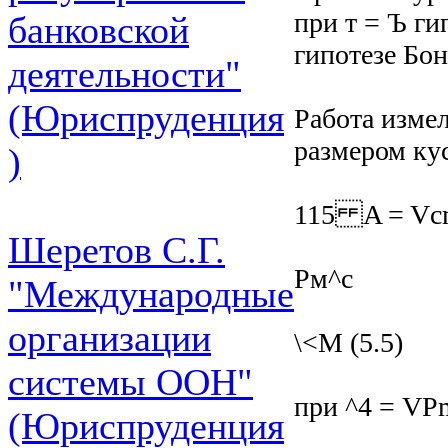
при т = Ъ г
банковской
гипотезе Бон
деятельности"
(Юриспруденция
Работа изме
размером ку
)
115 A = Vc
Шеретов С.Г.
Рм^с
"Международные
организации
\<М (5.5)
системы ООН"
при ^4 = VP
(Юриспруденция