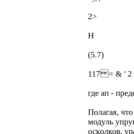
2>
H
(5.7)
117 = & ' 2
где ап - пре
Полагая, что
модуль упруг
осколков, ур