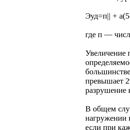
Эуд=п|| + а(5
где п — числ
Увеличение 
определяемое
большинстве
превышает 2
разрушение и
В общем слу
нагружении 
если при ка