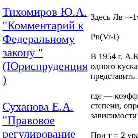
Тихомиров Ю.А.
Здесь Лв =-1
"Комментарий к
Pn(Vr-I)
Федеральному
закону "
В 1954 г. А.
(Юриспруденция
одного куск
представить
)
где — коэфф
Суханова Е.А.
степени, оп
зависимости
"Правовое
регулирование
При т = 2 ур