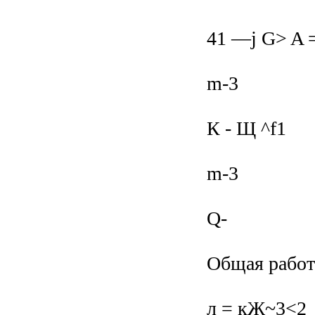
41 —j G> A =^
m-3
К - Щ ^f1
m-3
Q-
Общая работ
л = кЖ~3<2