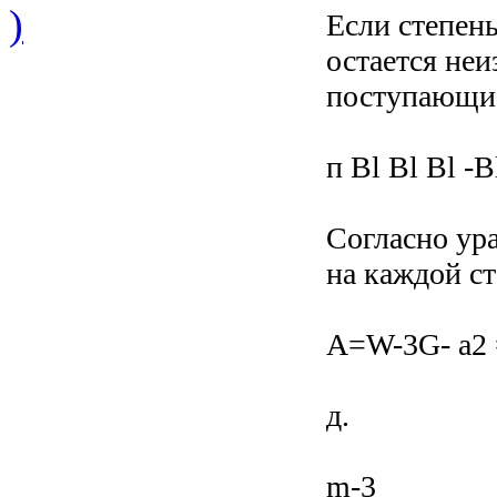
)
Если степень
остается неи
поступающие
п Bl Bl Bl -Bl
Согласно ура
на каждой с
A=W-3G- а2
д.
m-3