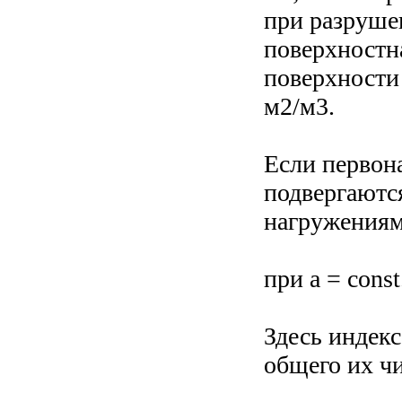
при разрушен
поверхностна
поверхности 
м2/м3.
Если первона
подвергаютс
нагружениям
при a = const
Здесь индекс
общего их чи