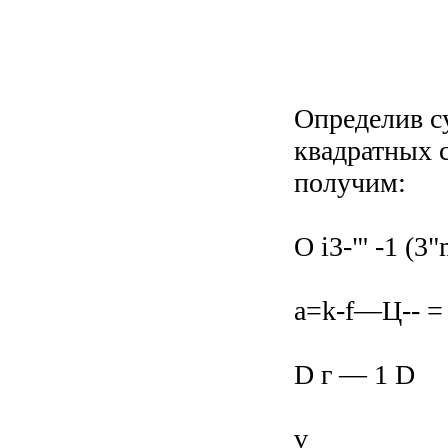
Определив с
квадратных с
получим:
О і3-"' -1 (3"
a=k-f—Ц-- =
D г — 1 D
v