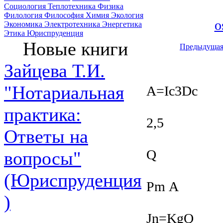
Социология
Теплотехника
Физика
Филология
Философия
Химия
Экология
o
Экономика
Электротехника
Энергетика
Этика
Юриспруденция
Новые книги
Предыдуща
Зайцева Т.И.
"Нотариальная
A=Ic3Dc
практика:
2,5
Ответы на
Q
вопросы"
(Юриспруденция
Pm А
)
Jn=KgQ