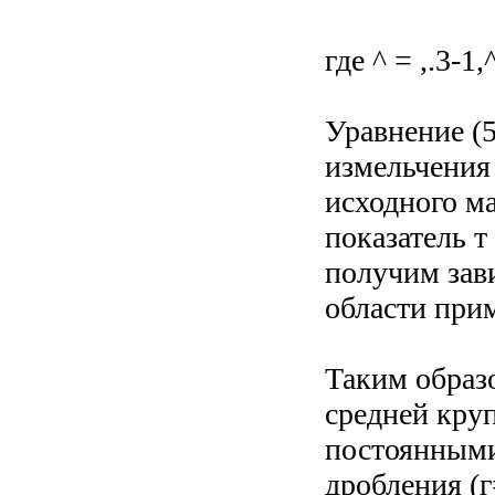
где ^ = ,.3-1,
Уравнение (5
измельчения
исходного ма
показатель т
получим зави
области при
Таким образ
средней круп
постоянными
дробления (г