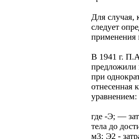
Для случая, 
следует опре
применения 
В 1941 г. П.
предложили 
при однократ
отнесенная 
уравнением:
где -Э; — за
тела до дос
м3; Э2 - зат