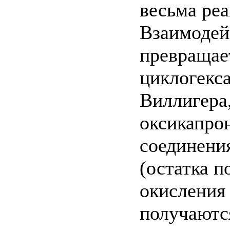
весьма ре
Взаимодей
превращает
циклогекс
Виллигера
оксикапро
соединения
(остатка п
окисления 
получаютс