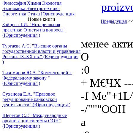
proizv
Философия
Химия
Экология
Экономика
Электротехника
Энергетика
Этика
Юриспруденция
Новые книги
Предыдущая
<
Зайцева Т.И. "Нотариальная
практика: Ответы на вопросы"
(Юриспруденция )
менее акт
Тургаева А.С. "Высшие органы
государственной власти и управления
О
России. IХ-ХХ вв." (Юриспруденция
)
:0
Тихомиров Ю.А. "Комментарий к
Федеральному закону "
+ М€ЧХ --
(Юриспруденция )
-f Me"+1
Суханова Е.А. "Правовое
регулирование банковской
деятельности" (Юриспруденция )
-/""''ООН
Шеретов С.Г. "Международные
а
организации системы ООН"
(Юриспруденция )