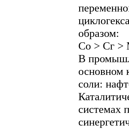
переменно
циклогекс
образом:
Со > Сг > 
В промышл
основном 
соли: нафт
Каталитич
системах п
синергетич