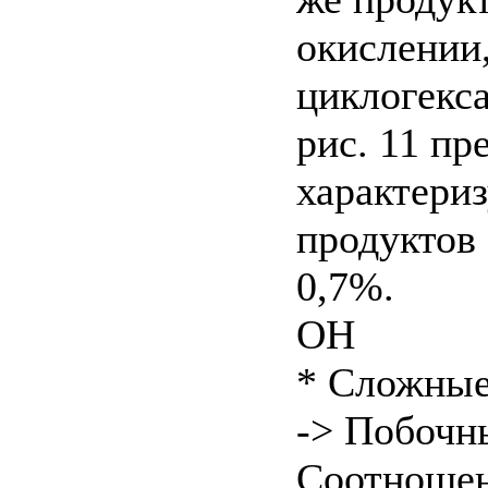
окислении,
циклогекса
рис. 11 пр
характери
продуктов
0,7%.
ОН
* Сложны
-> Побочн
Соотношен