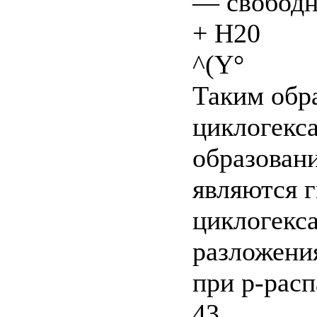
— свободн
+ Н20
^(Y°
Таким обр
циклогекс
образован
являются 
циклогекс
разложени
при p-расп
43