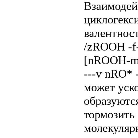
Взаимодей
циклогекс
валентнос
/zROOH -f
[nROOH-mM
---v nRO* 
может уско
образуютс
тормозить 
молекуляр