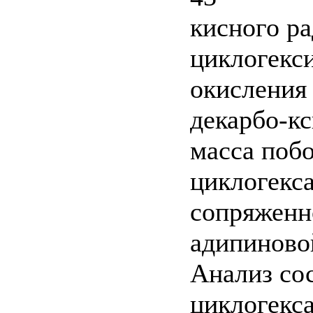
кисного ра
циклогекси
окисления
декарбо-к
масса поб
циклогекса
сопряженн
адипиново
Анализ со
циклогекса