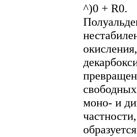
^)0 + R0.
Полуальде
нестабилен
окисления,
декарбокси
превращен
свободных
моно- и ди
частности
образуетс