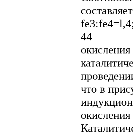
составляет:
fe3:fe4=l,
44
окисления
каталитич
проведении
что в прис
индукцион
окисления 
Каталитич