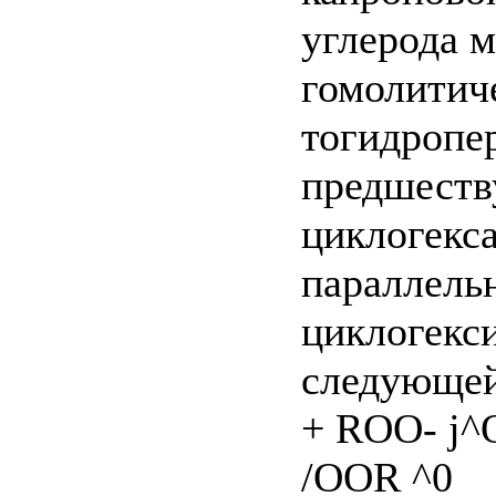
углерода 
гомолитич
тогидропе
предшеств
циклогекса
параллель
циклогекси
следующей
+ ROO- j^O-
/OOR ^0