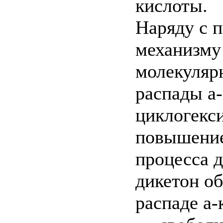
кислоты.
Наряду с 
механизму
молекуляр
распады а
циклогекси
повышение
процесса д
дикетон о
распаде а-