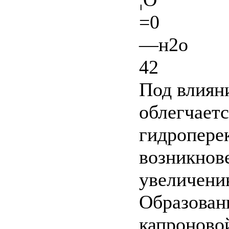
=0
—н2о
42
Под влиян
облегчает
гидроперек
возникнов
увеличени
Образован
капроновой