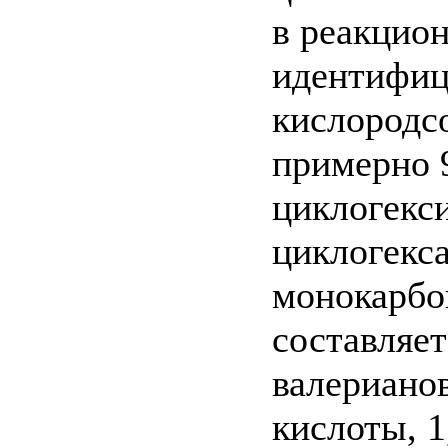
в реакцио
идентифи
кислородс
примерно 
циклогекси
циклогекс
монокарб
составляет
валериано
кислоты, 