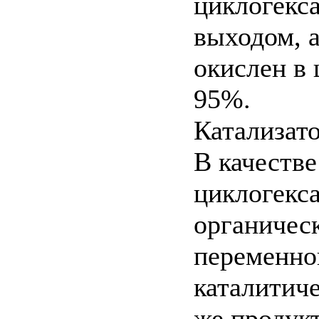
циклогекс
выходом, 
окислен в 
95%.
Катализат
В качестве
циклогекс
органичес
переменно
каталитиче
же продукт