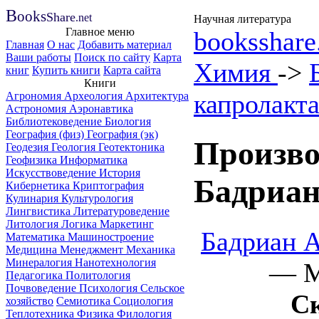
B
ooks
Share
.net
Научная литература
Главное меню
booksshare
Главная
О нас
Добавить материал
Ваши работы
Поиск по сайту
Карта
Химия
->
книг
Купить книги
Карта сайта
Книги
капролакт
Агрономия
Археология
Архитектура
Астрономия
Аэронавтика
Библиотековедение
Биология
География (физ)
География (эк)
Произво
Геодезия
Геология
Геотектоника
Геофизика
Информатика
Искусствоведение
История
Бадриан
Кибернетика
Криптография
Кулинария
Культурология
Лингвистика
Литературоведение
Литология
Логика
Маркетинг
Бадриан А
Математика
Машиностроение
Медицина
Менеджмент
Механика
Минералогия
Нанотехнология
— М.
Педагогика
Политология
Почвоведение
Психология
Сельское
С
хозяйство
Семиотика
Социология
Теплотехника
Физика
Филология