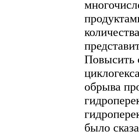
многочис
продуктам
количеств
представи
Повысить 
циклогекс
обрыва про
гидропере
гидроперек
было сказ