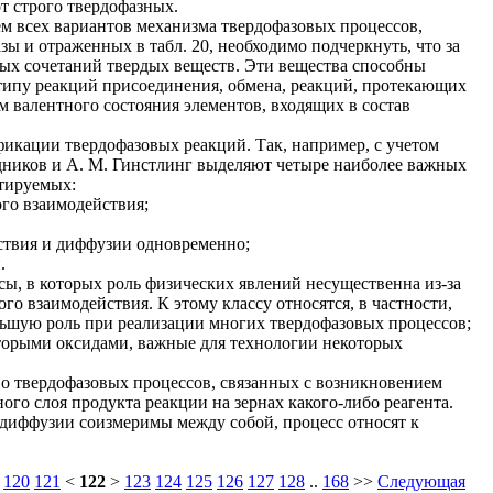
от строго твердофазных.
м всех вариантов механизма твердофазовых процессов,
ы и отраженных в табл. 20, необходимо подчеркнуть, что за
ых сочетаний твердых веществ. Эти вещества способны
 типу реакций присоединения, обмена, реакций, протекающих
ем валентного состояния элементов, входящих в состав
кации твердофазовых реакций. Так, например, с учетом
дников и А. М. Гинстлинг выделяют четыре наиболее важных
итируемых:
ого взаимодействия;
ствия и диффузии одновременно;
.
сы, в которых роль физических явлений несущественна из-за
го взаимодействия. К этому классу относятся, в частности,
ьшую роль при реализации многих твердофазовых процессов;
торыми оксидами, важные для технологии некоторых
о твердофазовых процессов, связанных с возникновением
го слоя продукта реакции на зернах какого-либо реагента.
 диффузии соизмеримы между собой, процесс относят к
120
121
<
122
>
123
124
125
126
127
128
..
168
>>
Следующая