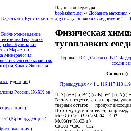
Научная литература
booksshare.net
->
Добавить материал
-
Карта книг
Купить книги
других тугоплавких соединений"
->
Физическая химия
а
Библиотековедение
отектоника
Геофизика
тугоплавких соед
графия
Кулинария
гика
Маркетинг
ка
Минералогия
Горшков В.С., Савельев В.Г., Фед
ология
Сельское хозяйство
соединен
ософия
Химия
Экология
Скачать
(пр
риспруденция )
Предыдущая
<<
1
..
116
117
118
119
вления России. IХ-ХХ вв."
II. А(т)+А(г); ВС(т)->В(г)+С(т); А(г) 
В этом процессе, как и в предыдущем
твердый остаток — продукт диссоциа
спруденция )
По этому пути протекает, например, 
Мо03 + СаС03-^СаМо04 + С02
сти" (Юриспруденция )
Мо03(т)^Мо03 (г)
СаС03-*СаО + С02
риспруденция )