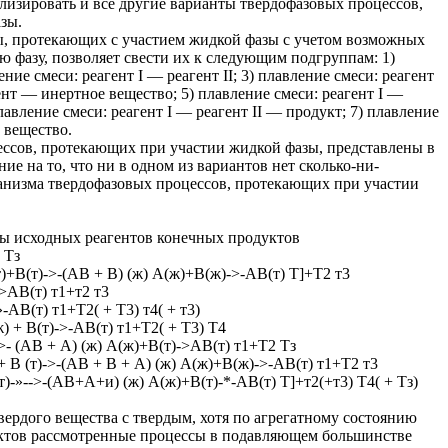
изировать и все другие варианты твердофазовых процессов,
зы.
, протекающих с участием жидкой фазы с учетом возможных
ю фазу, позволяет свести их к следующим подгруппам: 1)
ние смеси: реагент I — реагент II; 3) плавление смеси: реагент
ент — инертное вещество; 5) плавление смеси: реагент I —
лавление смеси: реагент I — реагент II — продукт; 7) плавление
 вещество.
ссов, протекающих при участии жидкой фазы, представлены в
ие на то, что ни в одном из вариантов нет сколько-ни-
анизма твердофазовых процессов, протекающих при участии
ы исходных реагентов конечных продуктов
 Тз
т)+В(т)->-(АВ + В) (ж) А(ж)+В(ж)->-АВ(т) Т]+Т2 т3
->АВ(т) т1+т2 т3
»-АВ(т) т1+Т2( + Т3) т4( + т3)
ж) + В(т)->-АВ(т) т1+Т2( + Т3) Т4
)->- (АВ + А) (ж) А(ж)+В(т)->АВ(т) т1+Т2 Тз
 + В (т)->-(АВ + В + А) (ж) А(ж)+В(ж)->-АВ(т) т1+Т2 т3
)-»-->-(АВ+А+и) (ж) А(ж)+В(т)-*-АВ(т) Т]+т2(+т3) Т4( + Тз)
вердого вещества с твердым, хотя по агрегатному состоянию
ктов рассмотренные процессы в подавляющем большинстве