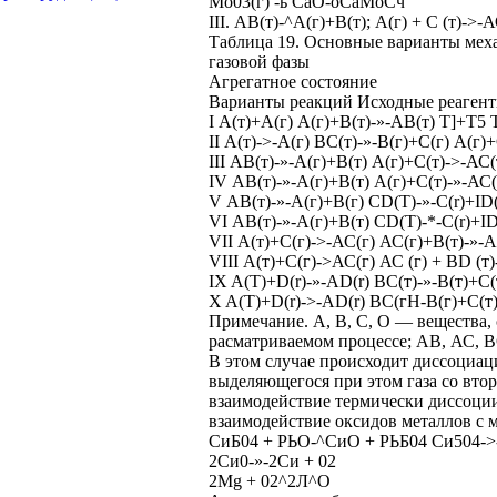
Мо03(г) -ь СаО-оСаМоСч
III. АВ(т)-^А(г)+В(т); А(г) + С (т)->-А
Таблица 19. Основные варианты мех
газовой фазы
Агрегатное состояние
Варианты реакций Исходные реагент
I А(т)+А(г) А(г)+В(т)-»-АВ(т) Т]+Т5 
II А(т)->-А(г) ВС(т)-»-В(г)+С(г) А(г
III АВ(т)-»-А(г)+В(т) А(г)+С(т)->-А
IV АВ(т)-»-А(г)+В(т) А(г)+С(т)-»-АС(
V АВ(т)-»-А(г)+В(г) CD(T)-»-C(r)+ID
VI АВ(т)-»-А(г)+В(т) CD(T)-*-C(r)+I
VII А(т)+С(г)->-АС(г) АС(г)+В(т)-»-А
VIII А(т)+С(г)->АС(г) АС (г) + BD (т)
IX A(T)+D(r)-»-AD(r) ВС(т)-»-В(т)+С
X A(T)+D(r)->-AD(r) ВС(гН-В(г)+С(т)
Примечание. А, В, С, О — вещества,
расматриваемом процессе; АВ, АС, В
В этом случае происходит диссоциац
выделяющегося при этом газа со вто
взаимодействие термически диссоции
взаимодействие оксидов металлов с 
СиБ04 + РЬО-^СиО + РЬБ04 Си504->
2Си0-»-2Си + 02
2Mg + 02^2Л^О