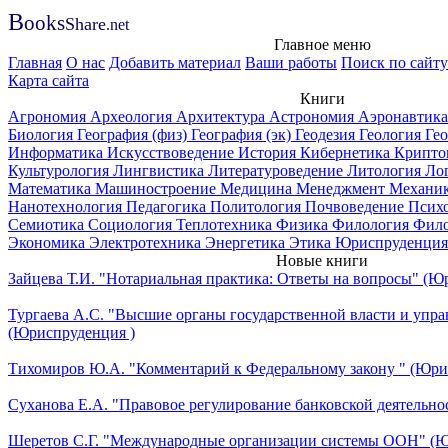
B
ooks
Share
.net
Главное меню
Главная
О нас
Добавить материал
Ваши работы
Поиск по сайту
Карта сайта
Книги
Агрономия
Археология
Архитектура
Астрономия
Аэронавтик
Биология
География (физ)
География (эк)
Геодезия
Геология
Ге
Информатика
Искусствоведение
История
Кибернетика
Крипто
Культурология
Лингвистика
Литературоведение
Литология
Ло
Математика
Машиностроение
Медицина
Менеджмент
Механи
Нанотехнология
Педагогика
Политология
Почвоведение
Псих
Семиотика
Социология
Теплотехника
Физика
Филология
Фил
Экономика
Электротехника
Энергетика
Этика
Юриспруденция
Новые книги
Зайцева Т.И. "Нотариальная практика: Ответы на вопросы" (Ю
Тургаева А.С. "Высшие органы государственной власти и упра
(Юриспруденция )
Тихомиров Ю.А. "Комментарий к Федеральному закону " (Юри
Суханова Е.А. "Правовое регулирование банковской деятельно
Шеретов С.Г. "Международные организации системы ООН" (Ю