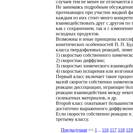
случаев тем не менее не отличаются 
Не занимаясь подробным обсуждение
протекающих при участии жидкой фаз
каждым из них стоит много конкретн
взаимодействовать друг с другом по
как с сохранением, так и с изменени
исходных продуктов.
Возможны и иные принципы классифи
кинетических особенностей П. П. Бу
класса твердофазовых реакций, лим
1) скоростью собственного химическ
2) скоростью диффузии;
3) скоростью химического взаимодей
4) скоростью испарения или возгонки
Первый класс включает такие процес
малой скорости собственно химическо
реакции диссоциации, играющие бол
реакции взаимодействия между неко
силикатных материалов, и др.
Второй класс охватывает большинств
достаточно выраженного диффузионно
Если скорости собственно реакции и
третьему классу.
Предыдущая
<<
1
..
116
117
118
119