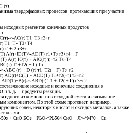
С (т)
анизма твердофазовых процессов, протекающих при участии
ы исходных реагентов конечных продуктов
Тз
)+С(т)->-АС(т) Т1+Т3 т3+г
С(т) Т1+Т» ТЗ+Т4
г) т1+т2 т3+г
(T) A(r)+ID(T)^-AD(T) т1+Тз т3+т4 + Г
D(T) А(г)-Ю(т)-»-АЮ(т) т,+т2 Тз+Т4
ВС(т) Т1+Т2( + Г) Тз
->-АВС (г) + D (т) т1+Т2( + Г) Тз+г2
(т) AD(r)+C(T)-»-ACD(T) Т1+т2(+г) т3+г2
 AlD(T)+B(r)-»-ABD(r) Т1 + Т2( + Г) г3+г2
 составляющие исходные и конечные соединения в
О и т. д.— продукты реакции.
ия одного из компонентов исходной смеси и связывание
рым компонентом. По этой схеме протекает, например,
рующих солей, некоторых кислот и оксидов металлов, а также
металлами:
-50з + СиО БОз + РЬО-*РЬ504 СиО + Л^-*М?0 + Си