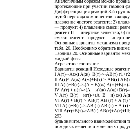
Аналогичным образом можно проанал
протекающие при участии газовой фа
Дифференциация реакций 3-й группы
путей перехода компонентов в жидку
плавление чистого реагента; 2) плавле
— продукт; 4) плавление смеси: реаг
реагент II — инертное вещество; 6) п
смеси: реагент—продукт — инертное
Основные варианты механизма проце
табл. 20. Необходимо обратить вниман
Таблица 20. Основные варианты мех
жидкой фазы
Агрегатное состояние
Варианты реакций Исходные реагент
I А(т)-»А(ж) А(ж)+В(т)->-АВ(т) т1+т2
II А(т)^-А(ж) А(ж)+В(т)->-АВ(т) АВ(
III А(т)+В(т)->-(А + В)(ж) А(ж)+В(ж)
IV А(т) + и(т)->(А + и)(ж) А(ж)+В(т)-
V А(т)+В(т) + и(т)->(А+В + и) (ж) А(
VI А(т) + В(т)->-АВ(т) АВ (т) + А (т
VII А(т)+В(т)->-АВ (т) АВ (т) + А (т)
VIII А(т)+В(т)->АВ(т) АВ(т)+А(т)+Щт
293
будь значительного взаимодействия т
исходных веществ и конечных проду