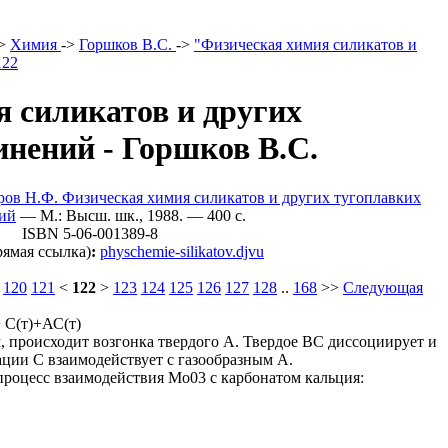
>
Химия
->
Горшков В.С.
->
"Физическая химия силикатов и
122
 силикатов и других
инений - Горшков В.С.
оров Н.Ф. Физическая химия силикатов и других тугоплавких
ий
— М.: Высш. шк., 1988. — 400 c.
ISBN 5-06-001389-8
ямая ссылка)
:
physchemie-silikatov.djvu
120
121
<
122
>
123
124
125
126
127
128
..
168
>>
Следующая
+ С(т)+АС(т)
, происходит возгонка твердого А. Твердое ВС диссоциирует и
ции С взаимодействует с газообразным А.
процесс взаимодействия Мо03 с карбонатом кальция: