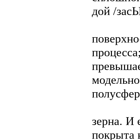
дой /засЫ
поверхно
процесса
превышае
модельно
полусфер
зерна. И
покрыта 