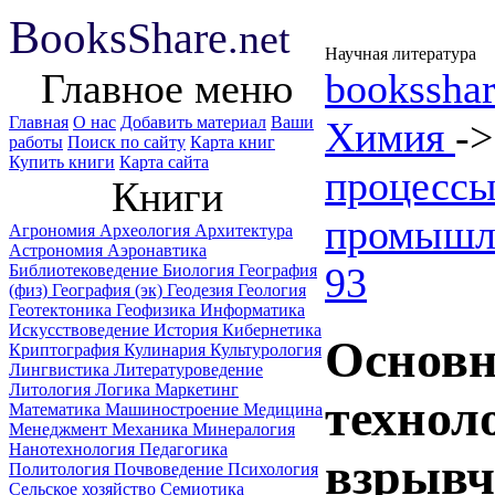
B
ooks
Share
.net
Научная литература
Главное меню
booksshar
Главная
О нас
Добавить материал
Ваши
Химия
-
работы
Поиск по сайту
Карта книг
Купить книги
Карта сайта
процессы
Книги
промышл
Агрономия
Археология
Архитектура
Астрономия
Аэронавтика
93
Библиотековедение
Биология
География
(физ)
География (эк)
Геодезия
Геология
Геотектоника
Геофизика
Информатика
Искусствоведение
История
Кибернетика
Основн
Криптография
Кулинария
Культурология
Лингвистика
Литературоведение
Литология
Логика
Маркетинг
технол
Математика
Машиностроение
Медицина
Менеджмент
Механика
Минералогия
Нанотехнология
Педагогика
взрывч
Политология
Почвоведение
Психология
Сельское хозяйство
Семиотика