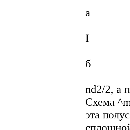
а
I
б
nd2/2, а 
Схема ^m
эта полу
сплошной