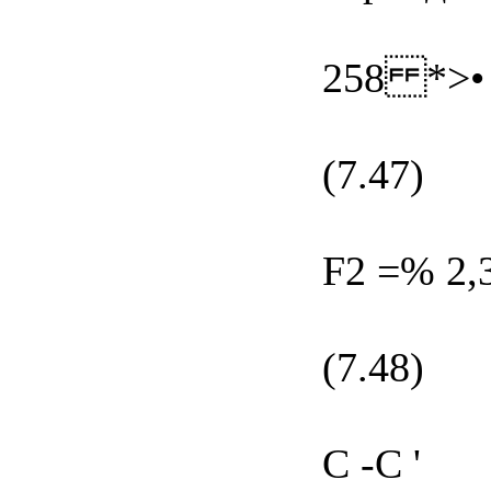
258 *>•
(7.47)
F2 =% 2,3
(7.48)
C -C '