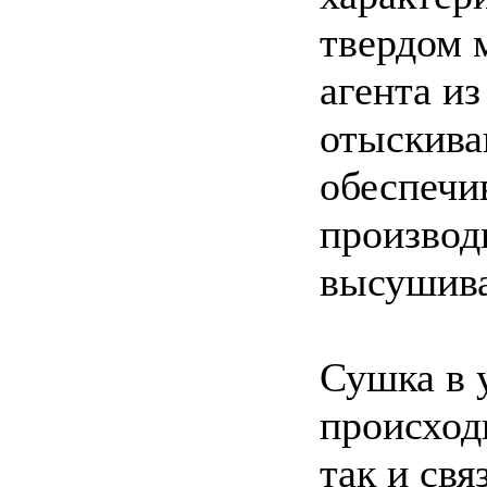
твердом 
агента и
отыскива
обеспеч
производ
высушива
Сушка в 
происход
так и свя