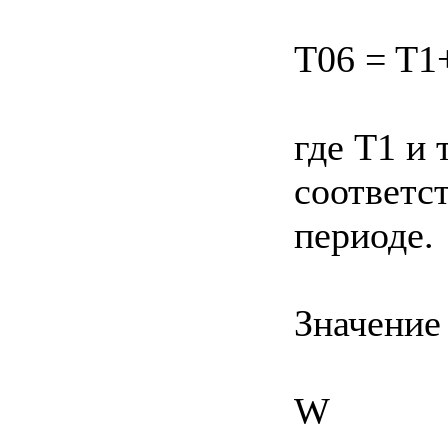
T06 = T1+
где T1 и
соответс
периоде.
Значение
W