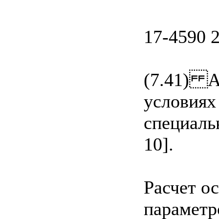
17-4590 
(7.41) А
условиях
специаль
10].
Расчет о
параметр