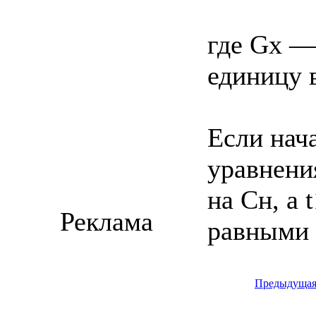
где Gx —
единицу в
Если нача
уравнения
на Сн, a 
Реклама
равными 
Предыдуща