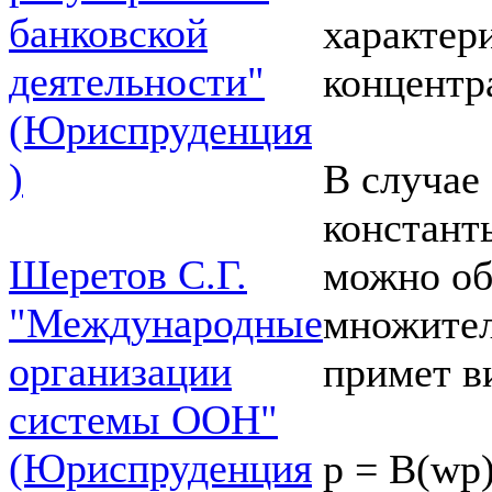
банковской
характери
деятельности"
концентр
(Юриспруденция
)
В случае
констант
Шеретов С.Г.
можно об
"Международные
множител
организации
примет ви
системы ООН"
(Юриспруденция
р = B(wp)