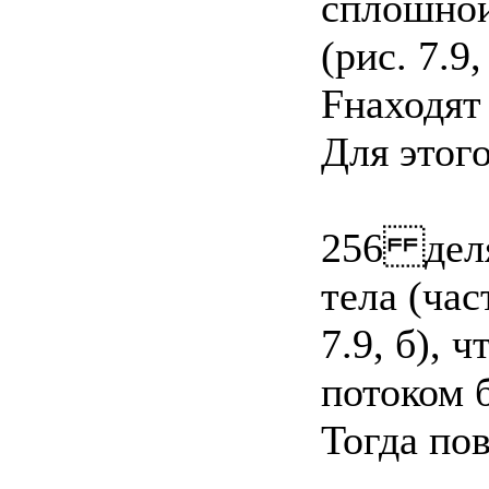
сплошной
(рис. 7.9
Fнаходят
Для этог
256 деля
тела (час
7.9, б), 
потоком 
Тогда по