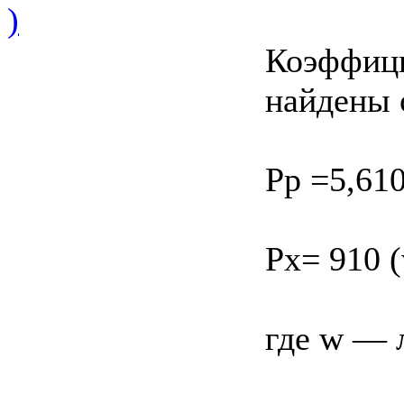
)
Коэффици
найдены 
Pp =5,610
Px= 910 (
где w — л