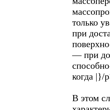
массопер
массопро
только у
при дост
поверхно
— при до
способно
когда |}/
В этом с
характер