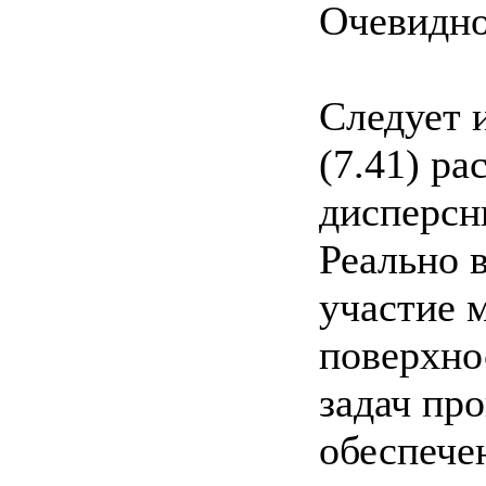
Очевидно
Следует 
(7.41) р
дисперсн
Реально 
участие 
поверхно
задач пр
обеспече