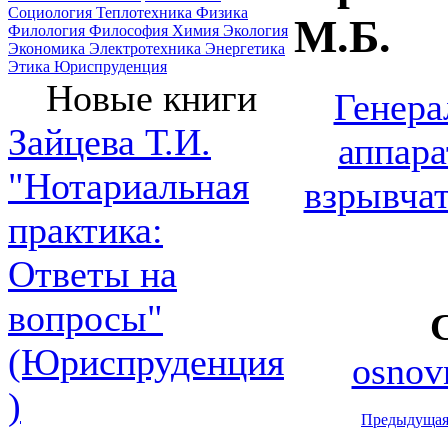
Социология
Теплотехника
Физика
М.Б.
Филология
Философия
Химия
Экология
Экономика
Электротехника
Энергетика
Этика
Юриспруденция
Новые книги
Генера
Зайцева Т.И.
аппар
"Нотариальная
взрывча
практика:
Ответы на
вопросы"
(Юриспруденция
osnov
)
Предыдуща