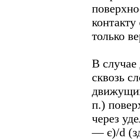
поверхнос
контакту
только ве
В случае
сквозь с
движущий
п.) повер
через уде
— є)/d (з