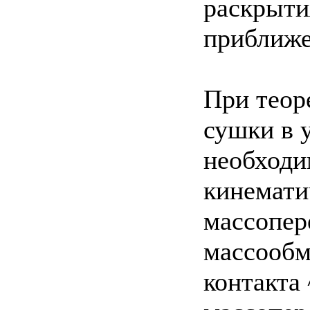
раскрыти
приближен
При теор
сушки в 
необходи
кинемати
массопер
массообм
контакта 