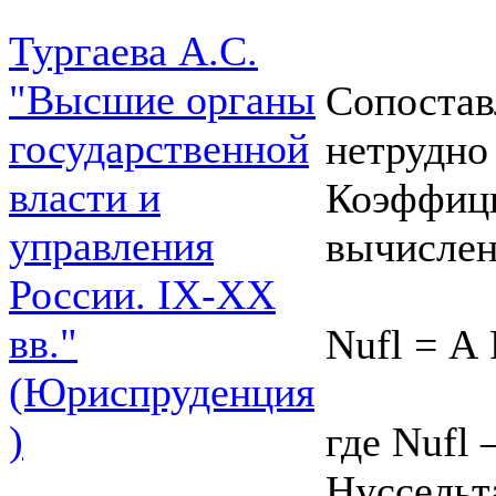
Тургаева А.С.
"Высшие органы
Сопоставл
государственной
нетрудно 
власти и
Коэффици
управления
вычислен
России. IХ-ХХ
вв."
Nufl = А 
(Юриспруденция
)
где Nufl
Нуссельт