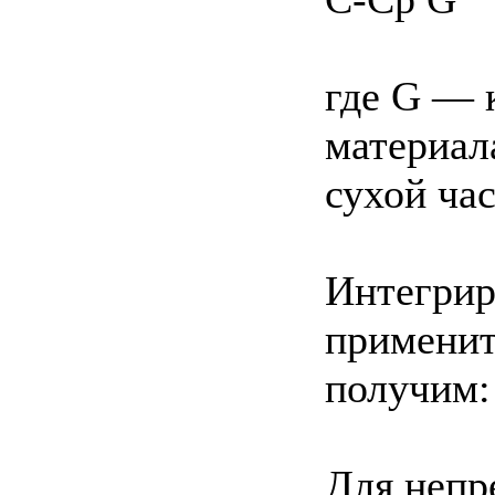
где G — 
материал
сухой час
Интегрир
применит
получим:
Для непр