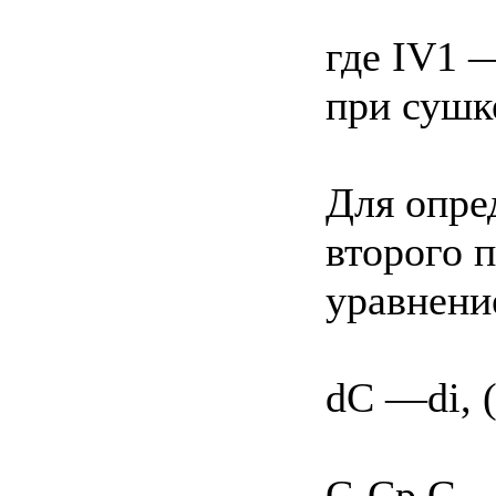
где IV1 
при сушке
Для опре
второго 
уравнение
dC —di, (
C-Cp G