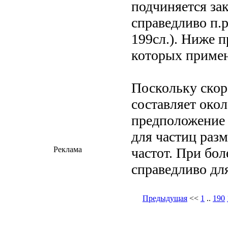
подчиняется за
справедливо п.р
199сл.). Ниже п
которых примен
Поскольку скор
составляет окол
предположение 
для частиц разм
частот. При бо
Реклама
справедливо дл
Предыдущая
<<
1
..
190