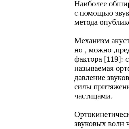
Наиболее обшир
с помощью зву
метода опубли
Механизм акуст
но , можно ,пр
фактора [119]: 
называемая орто
давление звуко
силы притяжени
частицами.
Ортокинетическ
звуковых волн 