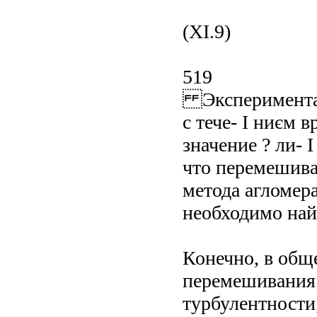
(XI.9)
519
Эксперименталь
с тече- I ниєм 
значение ? ли- 
что перемешива
метода агломера
необходимо най
Конечно, в общ
перемешивания 
турбулентности;