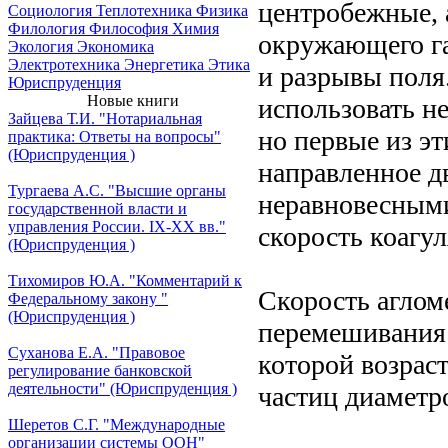
центробежные, 
Социология
Теплотехника
Физика
Филология
Философия
Химия
окружающего газ
Экология
Экономика
Электротехника
Энергетика
Этика
и разрывы поля
Юриспруденция
Новые книги
использовать н
Зайцева Т.И. "Нотариальная
но первые из эт
практика: Ответы на вопросы"
(Юриспруденция )
направленное д
Тургаева А.С. "Высшие органы
неравновесными
государственной власти и
управления России. IХ-ХХ вв."
скорость коагу
(Юриспруденция )
Тихомиров Ю.А. "Комментарий к
Скорость аглом
Федеральному закону "
(Юриспруденция )
перемешивания 
Суханова Е.А. "Правовое
которой возрас
регулирование банковской
деятельности" (Юриспруденция )
частиц диаметр
Шеретов С.Г. "Международные
организации системы ООН"