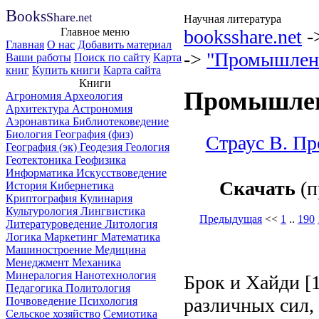
B
ooks
Share
.net
Научная литература
Главное меню
booksshare.net
-
Главная
О нас
Добавить материал
->
"Промышленн
Ваши работы
Поиск по сайту
Карта
книг
Купить книги
Карта сайта
Книги
Промышленн
Агрономия
Археология
Архитектура
Астрономия
Аэронавтика
Библиотековедение
Биология
География (физ)
Страус В. Пр
География (эк)
Геодезия
Геология
Геотектоника
Геофизика
Информатика
Искусствоведение
Скачать
(п
История
Кибернетика
Криптография
Кулинария
Культурология
Лингвистика
Предыдущая
<<
1
..
190
Литературоведение
Литология
Логика
Маркетинг
Математика
Машиностроение
Медицина
Менеджмент
Механика
Минералогия
Нанотехнология
Брок и Хайди [1
Педагогика
Политология
различных сил,
Почвоведение
Психология
Сельское хозяйство
Семиотика