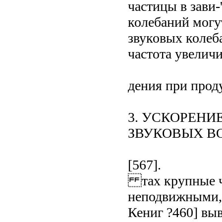
частицы в зави-
колебаний могут
звуковых колеба
частота увеличи
дения при проду
3. УСКОРЕН
ЗВУКОВЫХ В
[567].
тах крупные ча
неподвижными, 
Кениг ?460] вы