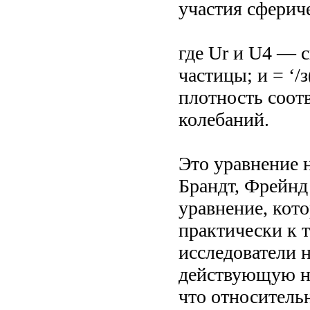
участия сферич
где Ur и U4 — с
частицы; и = ‘/з
плотность соотв
колебаний.
Это уравнение 
Брандт, Фрейнд
уравнение, кото
практически к т
исследователи 
действующую на
что относитель