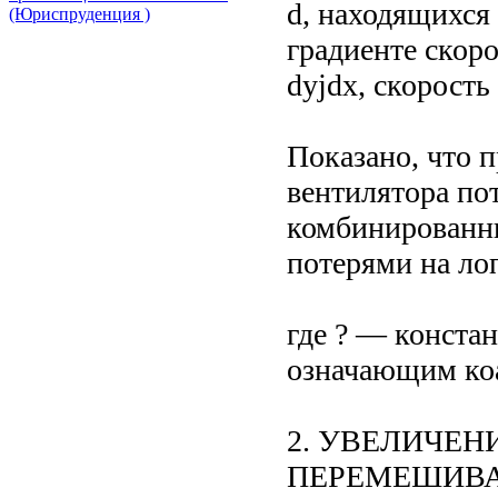
d, находящихся
(Юриспруденция )
градиенте скор
dyjdx, скорость
Показано, что 
вентилятора по
комбинированн
потерями на лоп
где ? — констан
означающим коа
2. УВЕЛИЧЕН
ПЕРЕМЕШИВ