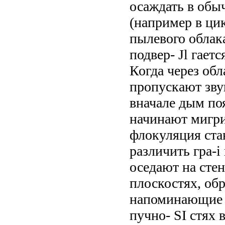
осаждать в обы
(например в цик
пылевого облака
подвер- Jl гает
Когда через обл
пропускают зву
вначале дым поя
начинают мигри
флокуляция ста
различить гра-
оседают на стен
плоскостях, обр
напоминающие о
пучно- SI стях 