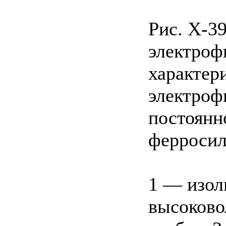
Рис. Х-3
электроф
характер
электроф
постоянно
ферросил
1 — изол
высоково