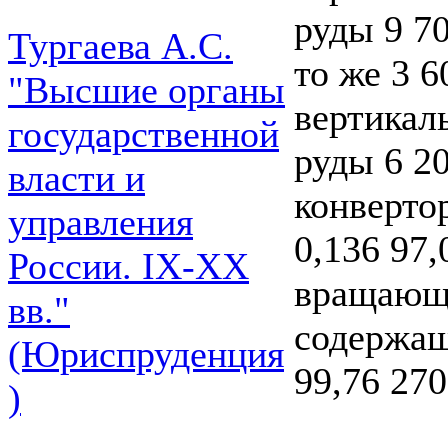
руды 9 70
Тургаева А.С.
то же 3 6
"Высшие органы
вертикал
государственной
руды 6 20
власти и
конверто
управления
0,136 97,
России. IХ-ХХ
вращающа
вв."
содержащ
(Юриспруденция
99,76 270
)