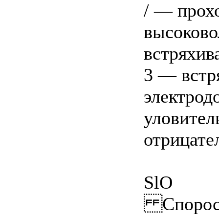
/ — прох
высоково
встряхива
3 — встр
электрод
уловитель
отрицате
SlO
Спорость