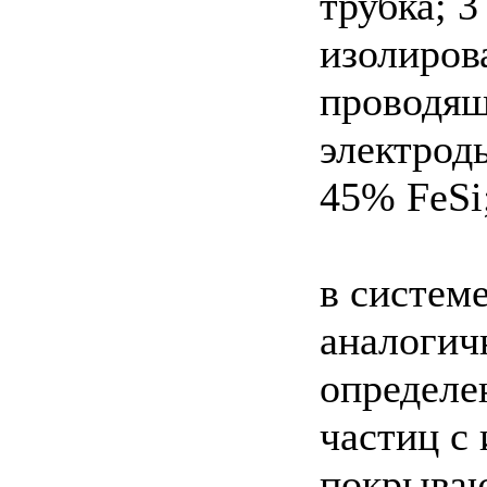
трубка; 
изолиров
проводящ
электрод
45% FeSi
в систем
аналогич
определе
частиц с
покрываю