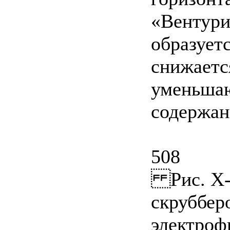
«Вентури
образует
снижаетс
уменьшаю
содержан
508
Рис. Х-3
скруббер
электроф