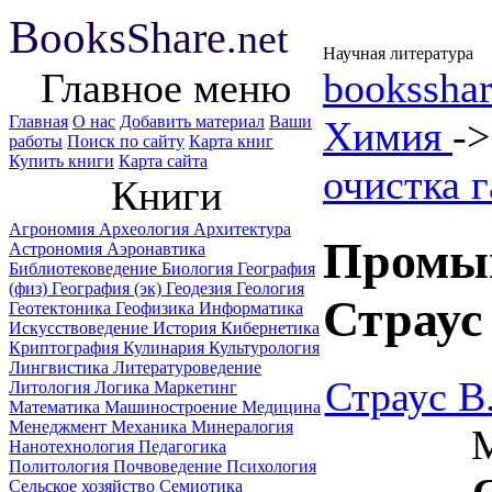
B
ooks
Share
.net
Научная литература
Главное меню
booksshar
Главная
О нас
Добавить материал
Ваши
Химия
-
работы
Поиск по сайту
Карта книг
Купить книги
Карта сайта
очистка г
Книги
Агрономия
Археология
Архитектура
Промыш
Астрономия
Аэронавтика
Библиотековедение
Биология
География
(физ)
География (эк)
Геодезия
Геология
Страус
Геотектоника
Геофизика
Информатика
Искусствоведение
История
Кибернетика
Криптография
Кулинария
Культурология
Лингвистика
Литературоведение
Страус В
Литология
Логика
Маркетинг
Математика
Машиностроение
Медицина
Менеджмент
Механика
Минералогия
М
Нанотехнология
Педагогика
Политология
Почвоведение
Психология
Сельское хозяйство
Семиотика