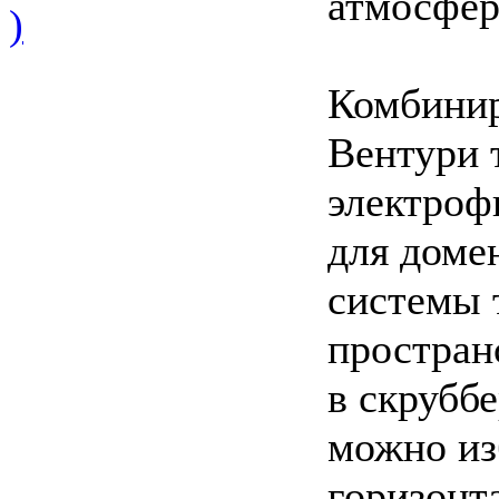
атмосферу
)
Комбинир
Вентури 
электроф
для доме
системы 
простран
в скрубб
можно из
горизонт