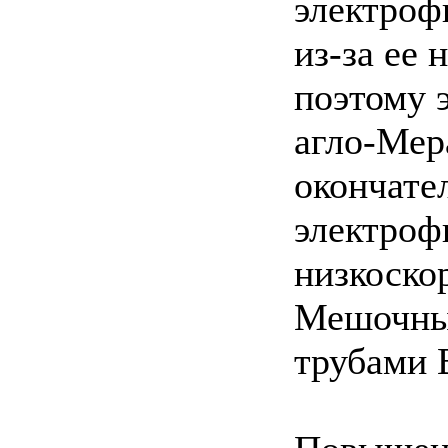
электроф
из-за ее 
поэтому 
агло-Мер
окончател
электроф
низкоско
Мешочные
трубами 