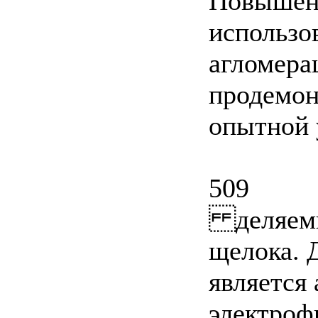
Повышение
использо
агломера
продемон
опытной 
509
деляемые
щелока. 
является
электроф