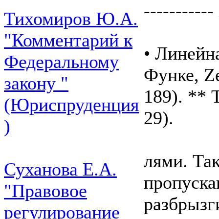
----------- 
Тихомиров Ю.А.
"Комментарий к
• Линейна
Федеральному
Функе, Ze
закону "
189). ** 
(Юриспруденция
29).
)
лями. Та
Суханова Е.А.
пропуска
"Правовое
разбрызг
регулирование