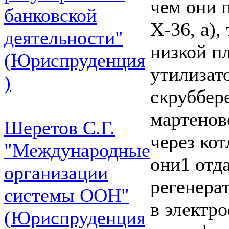
чем они п
банковской
Х-36, а),
деятельности"
низкой п
(Юриспруденция
утилизат
)
скруббере
мартенов
Шеретов С.Г.
через кот
"Международные
они1 отд
организации
регенера
системы ООН"
в электр
(Юриспруденция