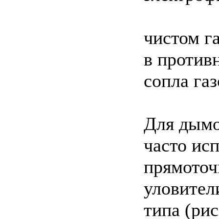
чистом г
в против
сопла га
Для дымо
часто ис
прямоточ
уловител
типа (рис