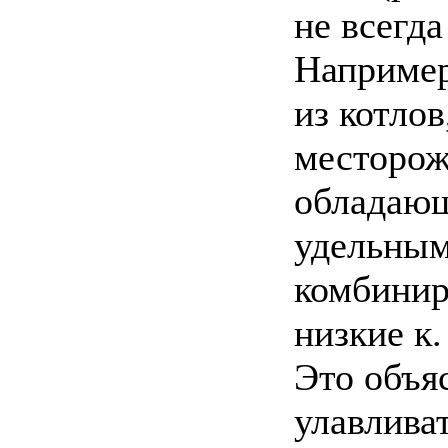
не всегд
Например
из котлов
месторож
обладаю
удельным
комбинир
низкие к.
Это объя
улавлива