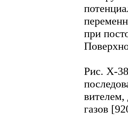
потенциа
переменн
при посто
Поверхно
Рис. Х-3
последов
вителем,
газов [92