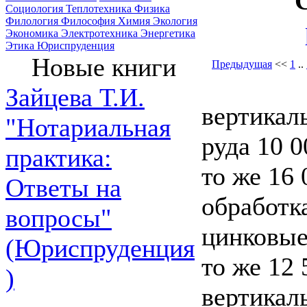
Социология
Теплотехника
Физика
Филология
Философия
Химия
Экология
Экономика
Электротехника
Энергетика
Этика
Юриспруденция
Новые книги
Предыдущая
<<
1
..
Зайцева Т.И.
вертикал
"Нотариальная
руда 10 0
практика:
то же 16 
Ответы на
обработк
вопросы"
цинковые 
(Юриспруденция
то же 12 
)
вертикал