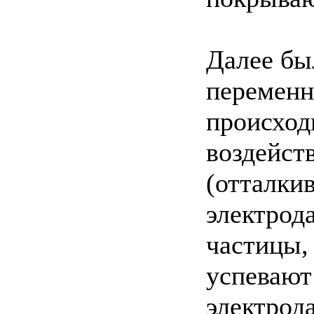
Далее бы
переменн
происход
воздейст
(отталки
электрода
частицы,
успевают
электрода