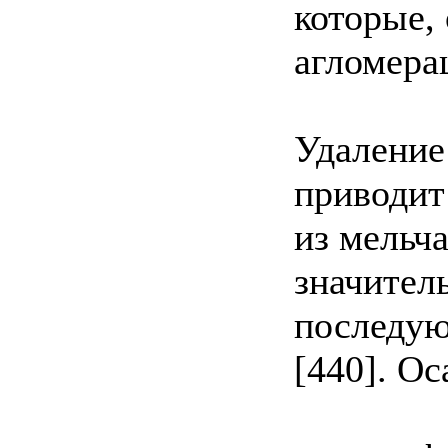
которые,
агломера
Удаление
приводит
из мельча
значител
последую
[440]. Ос