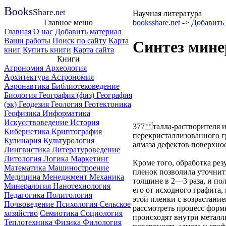
B
ooks
Share
.net
Научная литература
Главное меню
booksshare.net
->
Добавить
Главная
О нас
Добавить материал
Ваши работы
Поиск по сайту
Карта
Синтез мине
книг
Купить книги
Карта сайта
Книги
Агрономия
Археология
Архитектура
Астрономия
Аэронавтика
Библиотековедение
Биология
География (физ)
География
(эк)
Геодезия
Геология
Геотектоника
Геофизика
Информатика
Искусствоведение
История
377 талла-растворителя и,
Кибернетика
Криптография
перекристаллизованного г
Кулинария
Культурология
алмаза дефектов поверхнос
Лингвистика
Литературоведение
Литология
Логика
Маркетинг
Кроме того, обработка ре
Математика
Машиностроение
пленок позволила уточнит
Медицина
Менеджмент
Механика
толщине в 2—3 раза, и по
Минералогия
Нанотехнология
его от исходного графита
Педагогика
Политология
этой пленки с возрастание
Почвоведение
Психология
Сельское
рассмотреть процесс форм
хозяйство
Семиотика
Социология
происходят внутри металли
Теплотехника
Физика
Филология