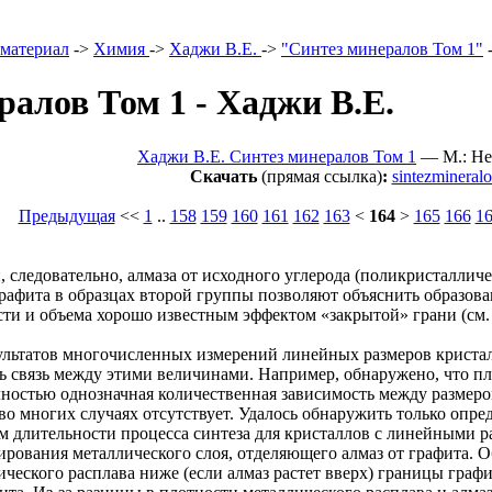
 материал
->
Химия
->
Хаджи В.Е.
->
"Синтез минералов Том 1"
ралов Том 1 - Хаджи В.Е.
Хаджи В.Е. Синтез минералов Том 1
— М.: Нед
Скачать
(прямая ссылка)
:
sintezmineral
Предыдущая
<<
1
..
158
159
160
161
162
163
<
164
>
165
166
1
 следовательно, алмаза от исходного углерода (поликристаллич
рафита в образцах второй группы позволяют объяснить образов
ти и объема хорошо известным эффектом «закрытой» грани (см. г
зультатов многочисленных измерений линейных размеров крист
ь связь между этими величинами. Например, обнаружено, что пл
лностью однозначная количественная зависимость между размер
, во многих случаях отсутствует. Удалось обнаружить только о
м длительности процесса синтеза для кристаллов с линейными раз
ирования металлического слоя, отделяющего алмаз от графита. О
ческого расплава ниже (если алмаз растет вверх) границы граф