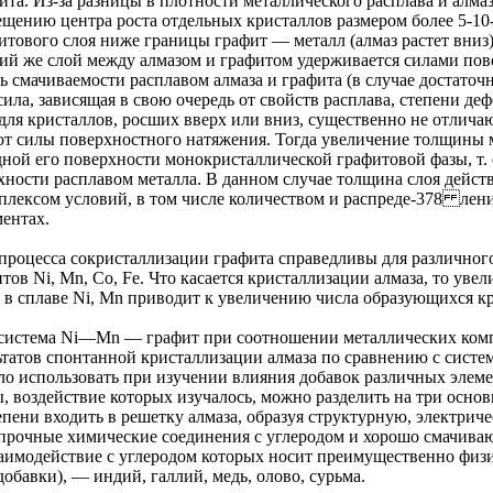
фита. Из-за разницы в плотности металлического расплава и алм
мещению центра роста отдельных кристаллов размером более 5-1
тового слоя ниже границы графит — металл (алмаз растет вниз)
ий же слой между алмазом и графитом удерживается силами пов
 смачиваемости расплавом алмаза и графита (в случае достаточ
ла, зависящая в свою очередь от свойств расплава, степени деф
ля кристаллов, росших вверх или вниз, существенно не отлича
ют силы поверхностного натяжения. Тогда увеличение толщины м
дной его поверхности монокристаллической графитовой фазы, т
ности расплавом металла. В данном случае толщина слоя действи
мплексом условий, в том числе количеством и распреде-378 лен
ентах.
роцесса сокристаллизации графита справедливы для различного 
ов Ni, Mn, Со, Fe. Что касается кристаллизации алмаза, то ув
в сплаве Ni, Mn приводит к увеличению числа образующихся к
 система Ni—Mn — графит при соотношении металлических компо
татов спонтанной кристаллизации алмаза по сравнению с систе
ло использовать при изучении влияния добавок различных элеме
 воздействие которых изучалось, можно разделить на три основ
пени входить в решетку алмаза, образуя структурную, электрич
прочные химические соединения с углеродом и хорошо смачива
заимодействие с углеродом которых носит преимущественно физи
бавки), — индий, галлий, медь, олово, сурьма.