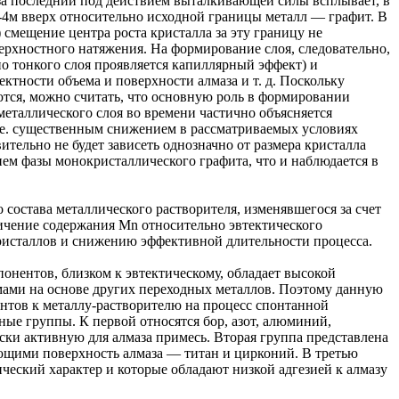
аза последний под действием выталкивающей силы всплывает, в
0-4м вверх относительно исходной границы металл — графит. В
 смещение центра роста кристалла за эту границу не
ерхностного натяжения. На формирование слоя, следовательно,
но тонкого слоя проявляется капиллярный эффект) и
ектности объема и поверхности алмаза и т. д. Поскольку
ются, можно считать, что основную роль в формировании
еталлического слоя во времени частично объясняется
. е. существенным снижением в рассматриваемых условиях
тельно не будет зависеть однозначно от размера кристалла
ием фазы монокристаллического графита, что и наблюдается в
состава металлического растворителя, изменявшегося за счет
еличение содержания Mn относительно эвтектического
ристаллов и снижению эффективной длительности процесса.
нентов, близком к эвтектическому, обладает высокой
мами на основе других переходных металлов. Поэтому данную
нтов к металлу-растворителю на процесс спонтанной
ные группы. К первой относятся бор, азот, алюминий,
ески активную для алмаза примесь. Вторая группа представлена
ющими поверхность алмаза — титан и цирконий. В третью
ческий характер и которые обладают низкой адгезией к алмазу