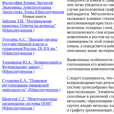
поверхность алмаза и гра
Философия
Химия
Экология
чем легко убедиться по с
Экономика
Электротехника
случае расположения графи
Энергетика
Этика
Юриспруденция
наблюдается. Металлическ
Новые книги
оказывают влияние степень
Зайцева Т.И. "Нотариальная
выталкивающая кристалл си
практика: Ответы на вопросы"
величины толщины слоев д
(Юриспруденция )
металлического слоя игра
появлением и ростом на о
Тургаева А.С. "Высшие органы
смачиваемости этой поверх
государственной власти и
алмаза, а определяется ко
управления России. IХ-ХХ вв."
описанных выше эксперим
(Юриспруденция )
Выявленные особенности п
Тихомиров Ю.А. "Комментарий к
соотношения его компонент
Федеральному закону "
соотношения компонентов 
(Юриспруденция )
Следует подчеркнуть, что
Суханова Е.А. "Правовое
вопроизводимостью резуль
регулирование банковской
систему целесообразно бы
деятельности" (Юриспруденция )
кристаллизации. Элементы,
способные в различной сте
Шеретов С.Г. "Международные
металлами, образующими 
организации системы ООН"
группу входят металлы, в
(Юриспруденция )
и графиту (разжижающие до