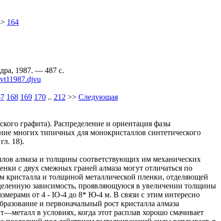
->
164
ра, 1987. — 487 c.
ovt11987.djvu
67
168
169
170
..
212
>>
Следующая
еского графита). Распределение и ориентация фазы
ание многих типичных для монокристаллов синтетического
л. 18).
аллов алмаза и толщины соответствующих им механических
енки с двух смежных граней алмаза могут отличаться по
ом кристалла и толщиной металлической пленки, отделяющей
пределенную зависимость, проявляющуюся в увеличении толщины
мерами от 4 - IO-4 до 8* Ю-4 м. В связи с этим интересно
бразование и первоначальный рост кристалла алмаза
ит—металл в условиях, когда этот расплав хорошо смачивает