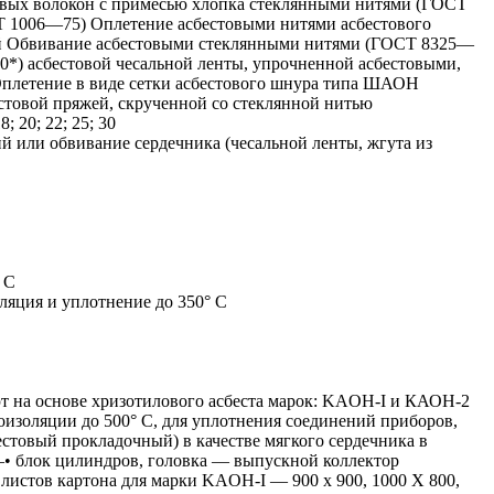
вых волокон с примесью хлопка стеклянными нитями (ГОСТ
Т 1006—75) Оплетение асбестовыми нитями асбестового
ей Обвивание асбестовыми стеклянными нитями (ГОСТ 8325—
0*) асбестовой чесальной ленты, упрочненной асбестовыми,
плетение в виде сетки асбестового шнура типа ШАОН
товой пряжей, скрученной со стеклянной нитью
18; 20; 22; 25; 30
й или обвивание сердечника (чесальной ленты, жгута из
 С
ляция и уплотнение до 350° С
т на основе хризотилового асбеста марок: KAOH-I и КАОН-2
лоизоляции до 500° С, для уплотнения соединений приборов,
стовый прокладочный) в качестве мягкого сердечника в
• блок цилиндров, головка — выпускной коллектор
 листов картона для марки KAOH-I — 900 x 900, 1000 X 800,