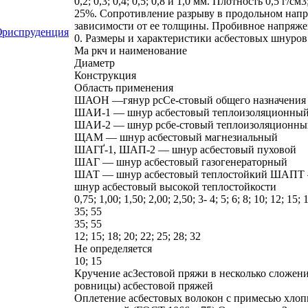
0,2; 0,3; 0,4; 0,5; 0,8 и 1,0 мм. Плотность 0,5 г
25%. Сопротивление разрыву в продольном напр
зависимости от ее толщины. Пробивное напряжение 
Юриспруденция
0. Размеры и характеристики асбестовых шнуров
Ma ркч и наименование
Диаметр
Конструкция
Область применения
ШАОН —гянур рсСе-стовый общего назначения
ШАИ-1 — шнур асбестовый теплоизоляционны
ШАИ-2 — шнур рсбе-стовый теплоизоляционны
ЩАМ — шнур асбестовый магнезиальный
ШАГҐ-1, ШАП-2 — шнур асбестовый пуховой
ШАГ — шнур асбестовый газогенераторный
ШАТ — шнур асбестовый теплостойкий ШАПТ 
шнур асбестовый высокой теплостойкости
0,75; 1,00; 1,50; 2,00; 2,50; 3- 4; 5; 6; 8; 10; 12; 15; 
35; 55
35; 55
12; 15; 18; 20; 22; 25; 28; 32
Не определяется
10; 15
Кручение асЗестовой пряжи в несколько сложени
ровницы) асбестовой пряжей
Оплетение асбестовых волокон с примесью хло