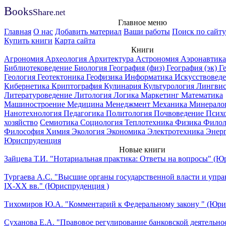
B
ooks
Share
.net
Главное меню
Главная
О нас
Добавить материал
Ваши работы
Поиск по сайту
Купить книги
Карта сайта
Книги
Агрономия
Археология
Архитектура
Астрономия
Аэронавтика
Библиотековедение
Биология
География (физ)
География (эк)
Г
Геология
Геотектоника
Геофизика
Информатика
Искусствовед
Кибернетика
Криптография
Кулинария
Культурология
Лингвис
Литературоведение
Литология
Логика
Маркетинг
Математика
Машиностроение
Медицина
Менеджмент
Механика
Минерало
Нанотехнология
Педагогика
Политология
Почвоведение
Псих
хозяйство
Семиотика
Социология
Теплотехника
Физика
Филол
Философия
Химия
Экология
Экономика
Электротехника
Энер
Юриспруденция
Новые книги
Зайцева Т.И. "Нотариальная практика: Ответы на вопросы" (Ю
Тургаева А.С. "Высшие органы государственной власти и упра
IХ-ХХ вв." (Юриспруденция )
Тихомиров Ю.А. "Комментарий к Федеральному закону " (Юри
Суханова Е.А. "Правовое регулирование банковской деятельно