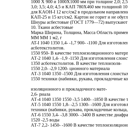
1000 X 900 и 1000X1000 мм при толщине 2,0; 2,5;
3,0; 3,5; 4,0; 4,5 и КАП 780X460 мм толщиной 1
для KAOH-I 12 кгс/см2 в продольном направлени
КАП-25 и 15 кгс/см2. Картон не горит и не обугл
Шнуры асбестовые (ГОСТ 1779—72) выпускают де
10. Ткани асбестовые
Марка Ширина, Толщина, Масса Область приме
MM MM 1 м2, г
AT-I 1040 1350 1,4- -1,7 900- -1100 Для изгото
асботекстолитов.
1550 950- В качестве теплоизоляционного матер
АТ-2 1040 1,4- -1,9 -1150 Для изготовления сло
1350 асботекстолитов. В качестве теплоизоля-
1550 2,0- -2,9 1200- ционного материала
АТ-3 1040 1350 -1500 Для изготовления слоист
1550 техники (набивки, рукава, прокладочные кол
изоляционного и прокладочного мате-
2,6- риала
АТ-4 1040 1350 1550 -3,5 1400- -1850 В качеств
АТ-5 1040 1550 1,8- -2,5 1300- -1600 Для изго
техники (набивки, рукава, прокладочные кольца,
АТ-6 1550 3,4- -3,8 3000- -3400 В качестве диаф
1520 -2,5 воды
АТ-7 2,2- 1450- -1600 В качестве теплоизоляцион