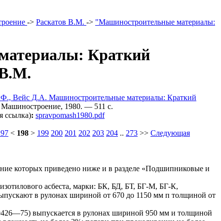
троение
->
Раскатов В.М.
->
"Машиностроительные материалы:
материалы: Краткий
 В.М.
 Н.Ф., Вейс Д.А. Машиностроительные материалы: Краткий
Машиностроение, 1980. — 511 c.
я ссылка)
:
spravpomash1980.pdf
197
<
198
>
199
200
201
202
203
204
..
273
>>
Следующая
ние которых приведено ниже и в разделе «Подшипниковые и
зотилового асбеста, марки: БК, БД, БТ, БГ-М, БГ-К,
ыпускают в рулонах шириной от 670 до 1150 мм п толщиной от
9426—75) выпускается в рулонах шириной 950 мм и толщиной