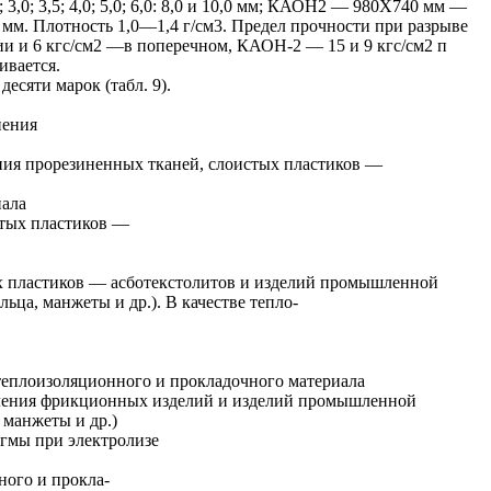
 3,0; 3,5; 4,0; 5,0; 6,0: 8,0 и 10,0 мм; КАОН2 — 980X740 мм —
0 мм. Плотность 1,0—1,4 г/см3. Предел прочности при разрыве
и и 6 кгс/см2 —в поперечном, КАОН-2 — 15 и 9 кгс/см2 п
ивается.
сяти марок (табл. 9).
нения
вления прорезиненных тканей, слоистых пластиков —
пала
истых пластиков —
ых пластиков — асботекстолитов и изделий промышленной
ьца, манжеты и др.). В качестве тепло-
е теплоизоляционного и прокладочного материала
товления фрикционных изделий и изделий промышленной
 манжеты и др.)
рагмы при электролизе
ного и прокла-