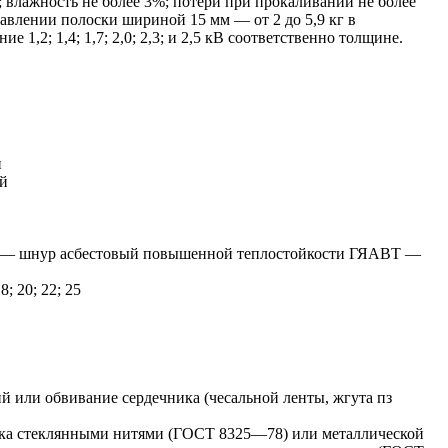
/см3; влажность не более 3%; потери при прокаливании не более
авлении полоски шириной 15 мм — от 2 до 5,9 кг в
1,2; 1,4; 1,7; 2,0; 2,3; и 2,5 кВ соответственно толщине.
й
й
— шнур асбестовый повышенной теплостойкости ГЯАВТ —
18; 20; 22; 25
й или обвивание сердечника (чесальной ленты, жгута пз
пка стеклянными нитями (ГОСТ 8325—78) или металлической