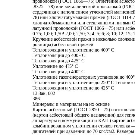
проволокой (ГОСТ 1066—75) Оплетение асЗесто
.8325—78) или металлической проволокой (ГОС
сердечника с наполнением углекислой магнези
78) или хлопчатобумажной пряжей (ГОСТ 1119-7
хлопчатобумажными или стеклянными нитями О
латунной проволокой (ГОСТ 1066—75) или асбес
0.75; 1,00; 1,50! 2,00; 2,50; 3; 4; 5; 6; 8; 10; 12; 15; 
Кручение асбестовой пряжи в несколько сложени
ровницы) асбестовой пряжей
Теплоизоляция и уплотнение до 400° С
Теплоизоляция до 400» С
Теплоизоляция до 425° С
Уплотнение до 4?5° С
Теплоизоляция до 400° С
Уплотнение газогенераторных установок до 400°
Теплоизоляция и уплотнение до 250° С Теплоизо
Теплоизоляция и уплотнение до 425° С
13 Зак. 602
386
Минералы и материалы на их основе
Картон асбестовый (ГОСТ 2850—75) изготовляю
(картон асбестовый общего назначения) для теп
аппаратуры и коммуникаций и КАП (картон асбе
комбинированном уплотнении стыков головка —
двигателей при давлении до 70 кгс/см2. Размеры