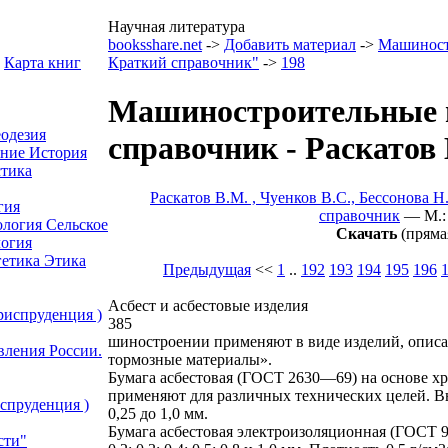
Научная литература
booksshare.net
->
Добавить материал
->
Машинос
Карта книг
Краткий справочник"
->
198
Машиностроительные 
еодезия
справочник - Раскатов
ение
История
тика
Раскатов В.М. , Чуенков В.С., Бессонова
гия
справочник
— M.: 
ология
Сельское
Скачать
(пряма
огия
гетика
Этика
Предыдущая
<<
1
..
192
193
194
195
196
Асбест и асбестовые изделия
риспруденция )
385
шиностроении применяют в виде изделий, описа
вления России.
тормозные материалы».
Бумага асбестовая (ГОСТ 2630—69) на основе хри
применяют для различных технических целей. В
спруденция )
0,25 до 1,0 мм.
Бумага асбестовая электроизоляционная (ГОСТ 
сти"