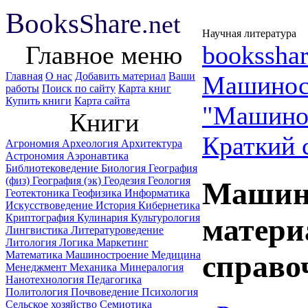
B
ooks
Share
.net
Научная литература
Главное меню
booksshar
Главная
О нас
Добавить материал
Ваши
Машинос
работы
Поиск по сайту
Карта книг
Купить книги
Карта сайта
"Машинос
Книги
Краткий 
Агрономия
Археология
Архитектура
Астрономия
Аэронавтика
Библиотековедение
Биология
География
(физ)
География (эк)
Геодезия
Геология
Машин
Геотектоника
Геофизика
Информатика
Искусствоведение
История
Кибернетика
Криптография
Кулинария
Культурология
матери
Лингвистика
Литературоведение
Литология
Логика
Маркетинг
Математика
Машиностроение
Медицина
справо
Менеджмент
Механика
Минералогия
Нанотехнология
Педагогика
Политология
Почвоведение
Психология
Сельское хозяйство
Семиотика