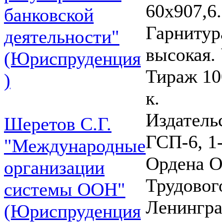
60x907,6
банковской
Гарнитур
деятельности"
высокая. У
(Юриспруденция
Тираж 100
)
к.
Издатель
Шеретов С.Г.
ГСП-6, 1-
"Международные
Ордена О
организации
Трудовог
системы ООН"
Ленингра
(Юриспруденция