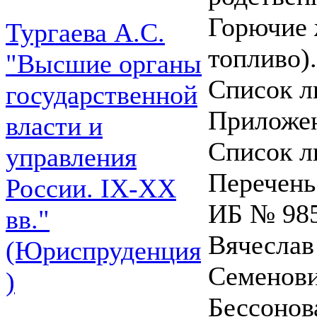
Горючие 
Тургаева А.С.
топливо)...
"Высшие органы
Список л
государственной
Приложени
власти и
Список ли
управления
Перечень 
России. IХ-ХХ
ИБ № 98
вв."
Вячеслав
(Юриспруденция
Семенови
)
Бессонов