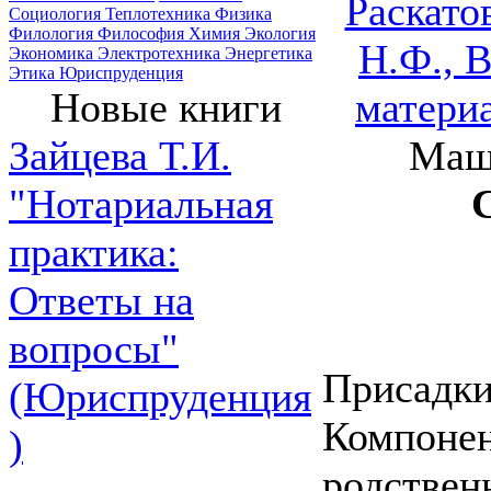
Раскато
Социология
Теплотехника
Физика
Филология
Философия
Химия
Экология
Н.Ф., 
Экономика
Электротехника
Энергетика
Этика
Юриспруденция
матери
Новые книги
Маши
Зайцева Т.И.
"Нотариальная
практика:
Ответы на
вопросы"
Присадки.
(Юриспруденция
Компонен
)
родственн