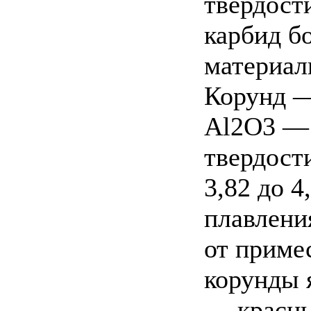
твердост
карбид б
материал
Корунд —
Al2O3 — 
твердости
3,82 до 4
плавлени
от приме
корунды 
— красны