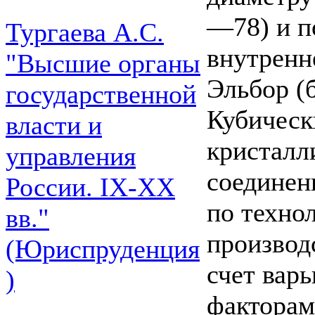
—78) и по
Тургаева А.С.
внутренн
"Высшие органы
Эльбор (
государственной
Кубическ
власти и
кристалл
управления
соединен
России. IХ-ХХ
по техно
вв."
производ
(Юриспруденция
счет вар
)
факторам