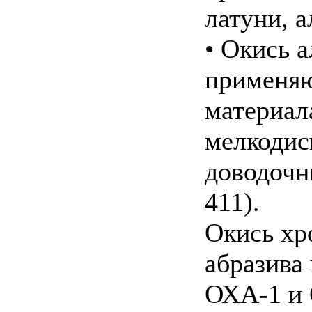
латуни, 
• Окись 
применяю
материал
мелкодис
доводочны
411).
Окись хр
абразива
ОХА-1 и