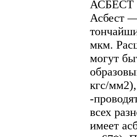
АСБЕСТ
Асбест —
тончайши
мкм. Рас
могут бы
образовы
кгс/мм2),
-проводят
всех раз
имеет ас