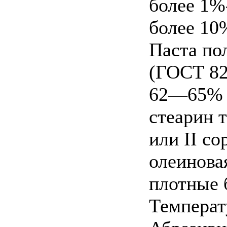
более 1%
более 10
Паста по
(ГОСТ 82
62—65% с
стеарин 
или II со
олеинова
плотные 
Температ