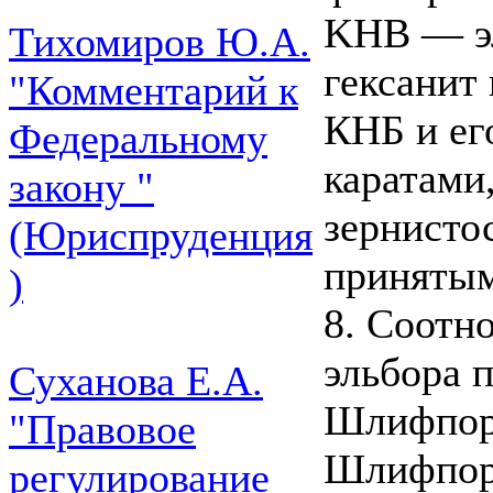
KHB — эл
Тихомиров Ю.А.
гексанит 
"Комментарий к
КНБ и ег
Федеральному
каратами
закону "
зернисто
(Юриспруденция
принятым 
)
8. Соотн
эльбора 
Суханова Е.А.
Шлифпор
"Правовое
Шлифпор
регулирование