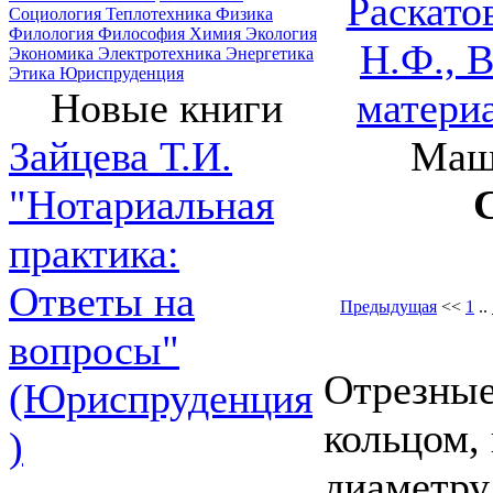
Раскато
Социология
Теплотехника
Физика
Филология
Философия
Химия
Экология
Н.Ф., 
Экономика
Электротехника
Энергетика
Этика
Юриспруденция
матери
Новые книги
Маши
Зайцева Т.И.
"Нотариальная
практика:
Ответы на
Предыдущая
<<
1
..
вопросы"
Отрезные
(Юриспруденция
кольцом,
)
диаметру