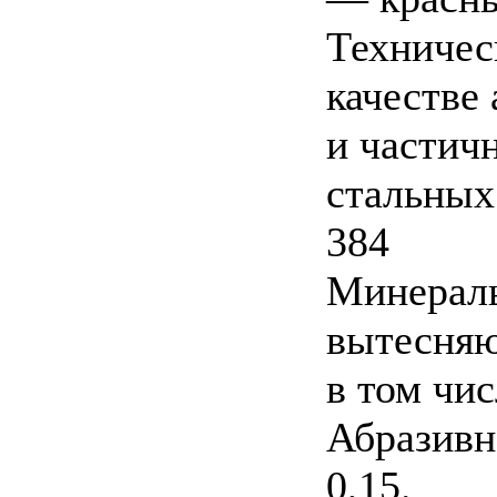
Техничес
качестве
и частич
стальных
384
Минералы
вытесняю
в том чи
Абразивн
0,15.