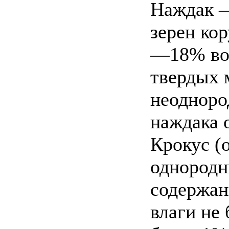
Наждак —
зерен ко
—18% во 
твердых 
неодноро
наждака 
Крокус (
однородн
содержан
влаги не 