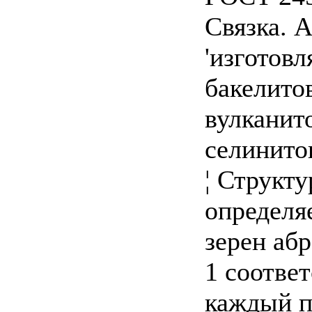
Связка. 
'изготов
бакелито
вулканит
селинито
¦ Структ
определя
зерен абр
1 соотве
каждый п