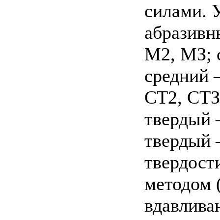
силами. 
абразивн
М2, МЗ; 
средний 
СТ2, СТЗ
твердый 
твердый 
твердост
методом 
вдавлива