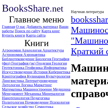
B
ooks
Share
.net
Научная литература
Главное меню
booksshar
Главная
О нас
Добавить материал
Ваши
Машинос
работы
Поиск по сайту
Карта книг
Купить книги
Карта сайта
"Машинос
Книги
Краткий 
Агрономия
Археология
Архитектура
Астрономия
Аэронавтика
Библиотековедение
Биология
География
(физ)
География (эк)
Геодезия
Геология
Машин
Геотектоника
Геофизика
Информатика
Искусствоведение
История
Кибернетика
Криптография
Кулинария
Культурология
матери
Лингвистика
Литературоведение
Литология
Логика
Маркетинг
Математика
Машиностроение
Медицина
справо
Менеджмент
Механика
Минералогия
Нанотехнология
Педагогика
Политология
Почвоведение
Психология
Сельское хозяйство
Семиотика