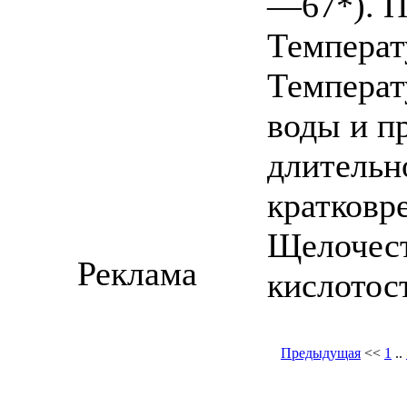
—67*). П
Температ
Температ
воды и п
длительн
кратковр
Щелочест
Реклама
кислотост
Предыдущая
<<
1
..