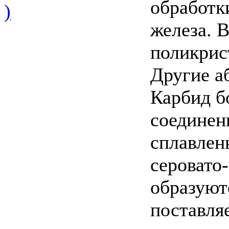
обработк
)
железа. 
поликрис
Другие а
Карбид б
соединен
сплавлен
серовато
образуют
поставля