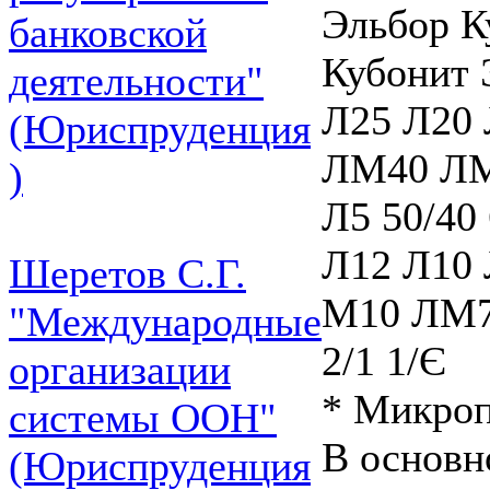
Эльбор К
банковской
Кубонит 
деятельности"
Л25 Л20 
(Юриспруденция
ЛМ40 ЛМ2
)
Л5 50/40
Л12 Л10 
Шеретов С.Г.
М10 ЛМ7 
"Международные
2/1 1/Є
организации
* Микро
системы ООН"
В основн
(Юриспруденция