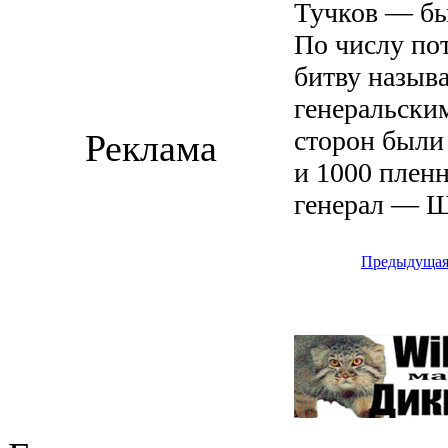
Тучков — бы
По числу по
битву называ
генеральски
сторон были
Реклама
и 1000 плен
генерал — Ш
Предыдуща