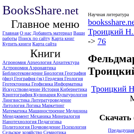
B
ooks
Share
.net
Научная литература
booksshare.n
Главное меню
Троицкий H
Главная
О нас
Добавить материал
Ваши
работы
Поиск по сайту
Карта книг
->
76
Купить книги
Карта сайта
Книги
Фельдмар
Агрономия
Археология
Архитектура
Астрономия
Аэронавтика
Троицкий
Библиотековедение
Биология
География
(физ)
География (эк)
Геодезия
Геология
Геотектоника
Геофизика
Информатика
Троицкий H
Искусствоведение
История
Кибернетика
Криптография
Кулинария
Культурология
М
Лингвистика
Литературоведение
Литология
Логика
Маркетинг
Математика
Машиностроение
Медицина
Скачать
Менеджмент
Механика
Минералогия
Нанотехнология
Педагогика
Политология
Почвоведение
Психология
Предыдуща
Сельское хозяйство
Семиотика