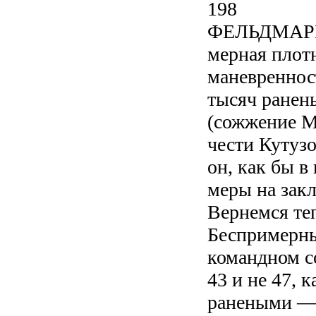
198
ФЕЛЬДМАР
мерная плотн
маневренност
тысяч ранен
(сожжение Мо
чести Кутузо
он, как бы в
меры на зак
Вернемся те
Беспримерны
командном со
43 и не 47, 
ранеными — 