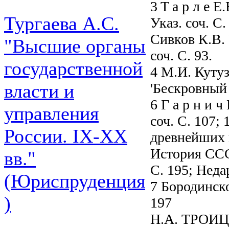
3 T a p л e E
Тургаева А.С.
Указ. соч. С
Сивков К.В. 
"Высшие органы
соч. С. 93.
государственной
4 М.И. Кутузо
'Бескровный 
власти и
6 Г а р н и ч
управления
соч. С. 107;
России. IХ-ХХ
древнейших в
История СССР
вв."
С. 195; Неда
(Юриспруденция
7 Бородинско
)
197
H.A. ТРОИ