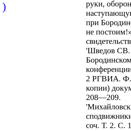
руки, оборо
)
наступающую 
при Бородин
не постоим!»
свидетельств
'Шведов СВ.
Бородинском
конференции 
2 РГВИА. Ф. 
копии) докум
208—209.
'Михайловски
сподвижники.
соч. Т. 2. С. 