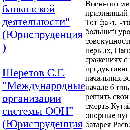
Военного ми
банковской
признанный 
деятельности"
Тот факт, чт
больший уро
(Юриспруденция
совокупност
)
первых, Напо
сражениях с
продуктивно
Шеретов С.Г.
начальник вс
"Международные
начале битвы
решить свои
организации
смерть Кутай
системы ООН"
опорные пун
(Юриспруденция
батарея Раев