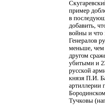
Скугаревски
пример добл
в последующ
добавить, чт
войны и что 
Генералов р
меньше, чем
другом сраж
убитыми и 2
русской арм
князя П.И. Б
артиллерии 
Бородинском 
Тучковы (на