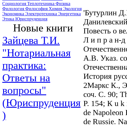
Социология
Теплотехника
Физика
Филология
Философия
Химия
Экология
'Бутурлин Д.
Экономика
Электротехника
Энергетика
Этика
Юриспруденция
Данилевский 
Новые книги
Повесть о ве
Зайцева Т.И.
Л и п р а н-
Отечественно
"Нотариальная
A.B. Указ. со
практика:
Отечественна
История русс
Ответы на
2Маркс К., Э
вопросы"
соч. С. 90; Th
(Юриспруденция
Р. 154; К u k 
de Napoleon B
)
de Russie. N