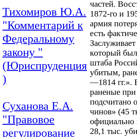
частей. Вос
Тихомиров Ю.А.
1872-го и 19
армия потеря
"Комментарий к
есть фактич
Федеральному
Заслуживает
закону "
который был
штаба Росси
(Юриспруденция
убитым, ран
)
—1814 гг.».
раненые при 
подсчитано 
Суханова Е.А.
чинов» (45 т
"Правовое
официально 
28,1 тыс. уб
регулирование