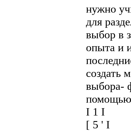
нужно уч
для разд
выбор в 
опыта и 
последни
создать 
выбора- 
помощью 
I 1 I
[ 5 ' I