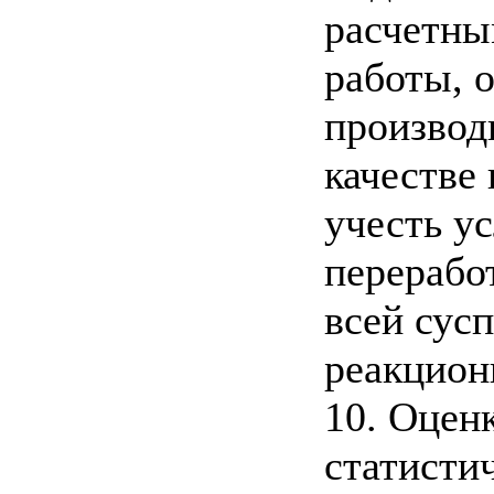
расчетны
работы, 
производ
качестве
учесть у
перерабо
всей сус
реакционн
10. Оцен
статисти