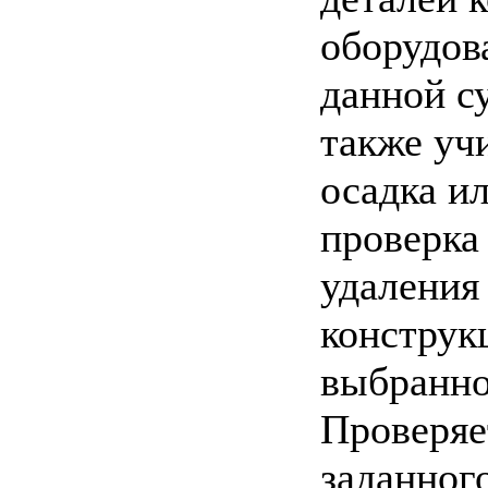
оборудов
данной с
также уч
осадка ил
проверка
удаления
конструк
выбранно
Проверяе
заданног