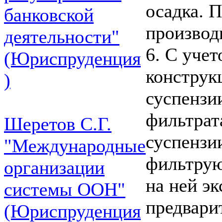
осадка. 
банковской
производ
деятельности"
6. С уче
(Юриспруденция
конструк
)
суспензи
фильтрат
Шеретов С.Г.
суспензи
"Международные
фильтрую
организации
на ней эк
системы ООН"
предвари
(Юриспруденция