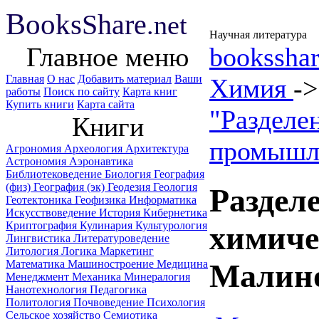
B
ooks
Share
.net
Научная литература
Главное меню
booksshar
Главная
О нас
Добавить материал
Ваши
Химия
-
работы
Поиск по сайту
Карта книг
Купить книги
Карта сайта
"Разделе
Книги
промышл
Агрономия
Археология
Архитектура
Астрономия
Аэронавтика
Библиотековедение
Биология
География
(физ)
География (эк)
Геодезия
Геология
Раздел
Геотектоника
Геофизика
Информатика
Искусствоведение
История
Кибернетика
Криптография
Кулинария
Культурология
химиче
Лингвистика
Литературоведение
Литология
Логика
Маркетинг
Математика
Машиностроение
Медицина
Малино
Менеджмент
Механика
Минералогия
Нанотехнология
Педагогика
Политология
Почвоведение
Психология
Сельское хозяйство
Семиотика