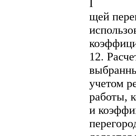
I
щей пере
использо
коэффици
12. Расч
выбранны
учетом р
работы, 
и коэффи
перегоро