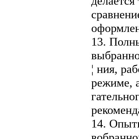
делается
сравнени
оформлен
13. Полн
выбранно
¦ ния, р
режиме, 
гательно
рекоменд
14. Опыт
вобранно