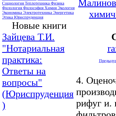
Малиновс
Социология
Теплотехника
Физика
Филология
Философия
Химия
Экология
химич
Экономика
Электротехника
Энергетика
Этика
Юриспруденция
Новые книги
Зайцева Т.И.
ra
"Нотариальная
практика:
Предыду
Ответы на
4. Оцено
вопросы"
производ
(Юриспруденция
рифуг и.
)
фильтров