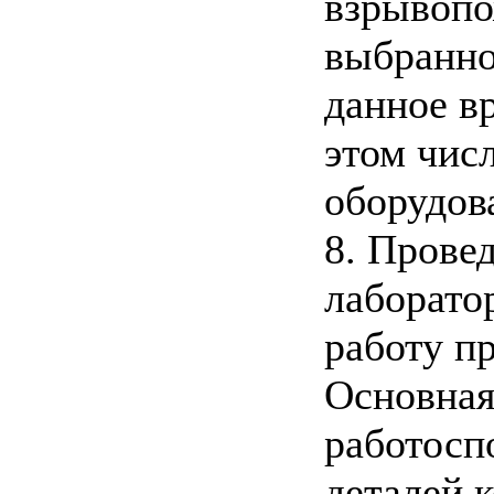
взрывопож
выбранно
данное в
этом чис
оборудов
8. Прове
лаборато
работу п
Основная
работосп
деталей 