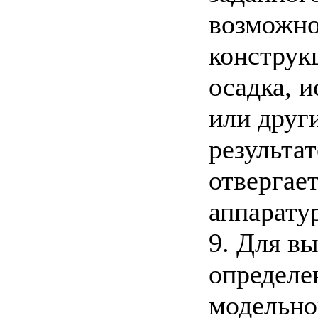
возможно
конструк
осадка, и
или други
результа
отвергае
аппарату
9. Для в
определе
модельно