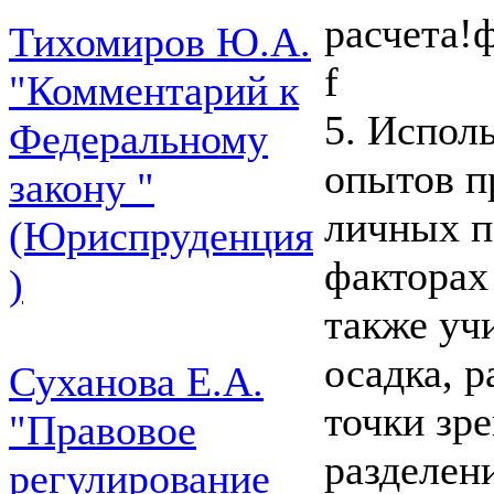
расчета!
Тихомиров Ю.А.
f
"Комментарий к
5. Испол
Федеральному
опытов п
закону "
личных п
(Юриспруденция
факторах 
)
также уч
осадка, 
Суханова Е.А.
точки зр
"Правовое
разделен
регулирование