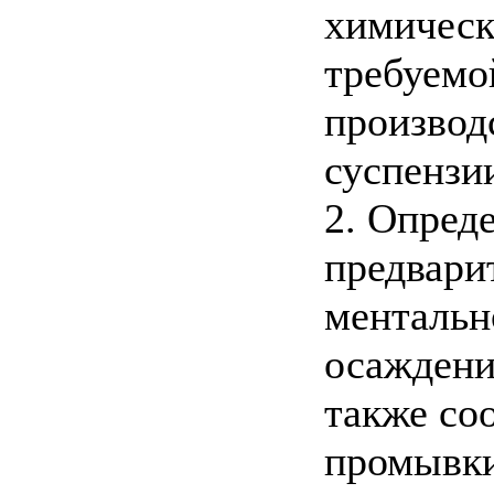
химически
требуемо
производ
суспензии.
2. Опред
предвари
ментальн
осаждени
также со
промывки