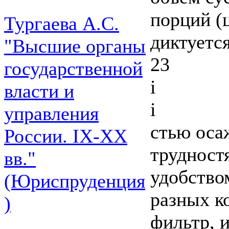
порций (
Тургаева А.С.
диктуется
"Высшие органы
23
государственной
i
власти и
i
управления
стью оса
России. IХ-ХХ
трудност
вв."
удобство
(Юриспруденция
разных к
)
фильтр, 