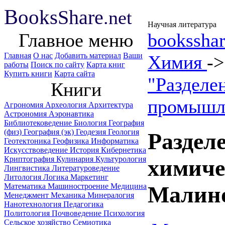
B
ooks
Share
.net
Научная литература
Главное меню
booksshar
Главная
О нас
Добавить материал
Ваши
Химия
-
работы
Поиск по сайту
Карта книг
Купить книги
Карта сайта
"Разделе
Книги
промышл
Агрономия
Археология
Архитектура
Астрономия
Аэронавтика
Библиотековедение
Биология
География
(физ)
География (эк)
Геодезия
Геология
Раздел
Геотектоника
Геофизика
Информатика
Искусствоведение
История
Кибернетика
Криптография
Кулинария
Культурология
химиче
Лингвистика
Литературоведение
Литология
Логика
Маркетинг
Математика
Машиностроение
Медицина
Малино
Менеджмент
Механика
Минералогия
Нанотехнология
Педагогика
Политология
Почвоведение
Психология
Сельское хозяйство
Семиотика