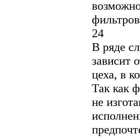
возможно
фильтров
24
В ряде с
зависит 
цеха, в к
Так как 
не изгот
исполнен
предпочт