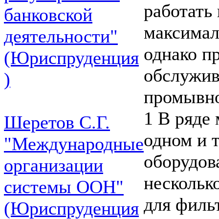
работать
банковской
максимал
деятельности"
однако п
(Юриспруденция
обслужив
)
промывной
1 В ряде
Шеретов С.Г.
одном и 
"Международные
оборудов
организации
нескольк
системы ООН"
для филь
(Юриспруденция