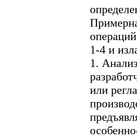
определен
Примерна
операций
1-4 и изл
1. Анали
разработ
или регл
производ
предъявл
особенно