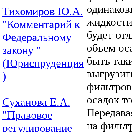
одинако
Тихомиров Ю.А.
жидкости
"Комментарий к
будет отл
Федеральному
объем ос
закону "
быть так
(Юриспруденция
выгрузить
)
фильтров
осадок то
Суханова Е.А.
Передава
"Правовое
на фильт
регулирование