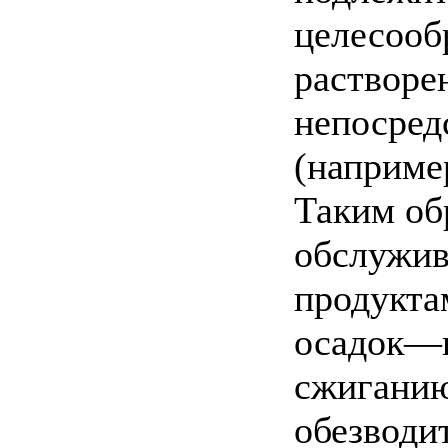
целесооб
растворе
непосред
(наприме
Таким об
обслужив
продукта
осадок—
сжиганию
обезводи