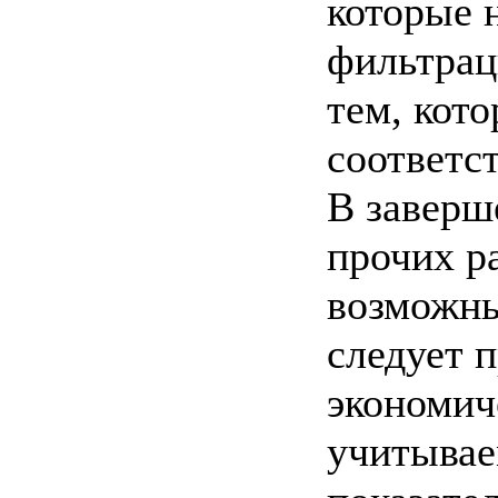
которые 
фильтрац
тем, кот
соответс
В заверш
прочих р
возможны
следует п
экономич
учитывае