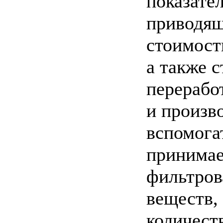
показате
приводящ
стоимост
а также 
перерабо
и произв
вспомога
принимае
фильтров
веществ, 
количест