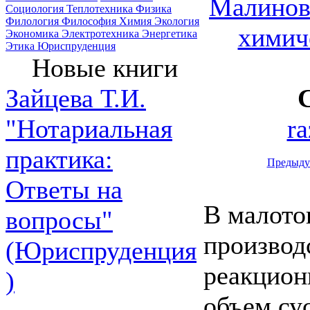
Малиновс
Социология
Теплотехника
Физика
Филология
Философия
Химия
Экология
химич
Экономика
Электротехника
Энергетика
Этика
Юриспруденция
Новые книги
Зайцева Т.И.
ra
"Нотариальная
практика:
Предыду
Ответы на
В малото
вопросы"
производ
(Юриспруденция
реакцион
)
объем сус