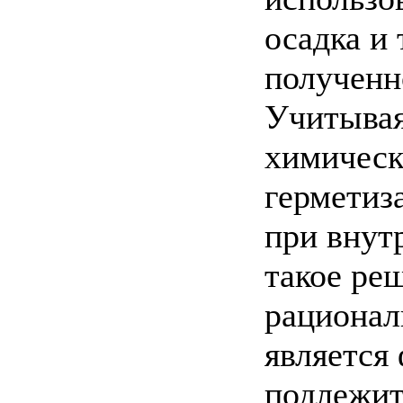
осадка и
полученн
Учитывая
химическ
герметиз
при внут
такое ре
рационал
является
подлежит