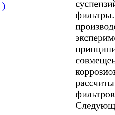
суспензи
)
фильтры.
производ
эксперим
принципи
совмещен
коррозио
рассчиты
фильтров
Следующи