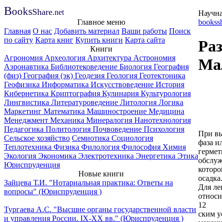
B
ooks
Share
.net
Научна
Главное меню
bookssh
Главная
О нас
Добавить материал
Ваши работы
Поиск
по сайту
Карта книг
Купить книги
Карта сайта
Раз
Книги
Агрономия
Археология
Архитектура
Астрономия
Ма
Аэронавтика
Библиотековедение
Биология
География
(физ)
География (эк)
Геодезия
Геология
Геотектоника
Геофизика
Информатика
Искусствоведение
История
Кибернетика
Криптография
Кулинария
Культурология
Лингвистика
Литературоведение
Литология
Логика
Маркетинг
Математика
Машиностроение
Медицина
Менеджмент
Механика
Минералогия
Нанотехнология
Педагогика
Политология
Почвоведение
Психология
При вы
Сельское хозяйство
Семиотика
Социология
фаза и
Теплотехника
Физика
Филология
Философия
Химия
гермет
Экология
Экономика
Электротехника
Энергетика
Этика
обслуж
Юриспруденция
которо
Новые книги
осадка.
Зайцева Т.И. "Нотариальная практика: Ответы на
Для ле
вопросы" (Юриспруденция )
относи
12
Тургаева А.С. "Высшие органы государственной власти
ским у
и управления России. IХ-ХХ вв." (Юриспруденция )