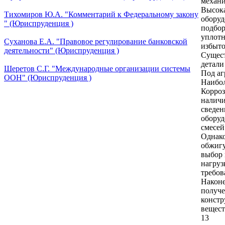
механиз
Высока
Тихомиров Ю.А. "Комментарий к Федеральному закону
оборуд
" (Юриспруденция )
подбор
уплотн
Суханова Е.А. "Правовое регулирование банковской
избыто
деятельности" (Юриспруденция )
Сущест
детали
Шеретов С.Г. "Международные организации системы
Под аг
ООН" (Юриспруденция )
Наибол
Корроз
наличи
сведен
оборуд
смесей
Однако
обжигу
выбор 
нагруз
требов
Наконе
получе
констр
вещест
13