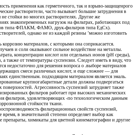
мость применения как герметичного, так и взрыво-защищенрого
ческие растворители, часто вызывает большие затруднения в
 не стойки во многих растворителях. Другие же
виях знакопеременных нагрузок на фильтрах, работающих под
тров типа ФПАКМ, ФАМО, друк-фильтров типа ЕдСх).
астворителей, однако не из каждой резины ’можно изготовить
 коррозию материалов, с которыми она соприкасается.
лучаев и соли оказывают сильное воздействие на металлы.
ьтрата, концентрации кислот или отдельных ионов (pH среды),
 а также от температуры суспензии. Следует иметь в виду, что
тся недостаточно для решения вопроса о .выборе материалов
одержащих смеси различных кислот, и еще сложнее — для
чаях единственным. подходящим материалом является эмаль.
лированные крупногабаритные детали должны подвергаться
х поверхностей. Агрессивность суспензий затрудняет также
низированных фильтров работает при высоких механических
ания фильтров, удовлетворяющих -по технологическим данным
коррозионной стойкости ткани.
 воспроизводимость фильтрационных свойств суспензий,
 время, в значительной степени определяет выбор как
ие препараты, химикаты для цветной кинематографии и другие