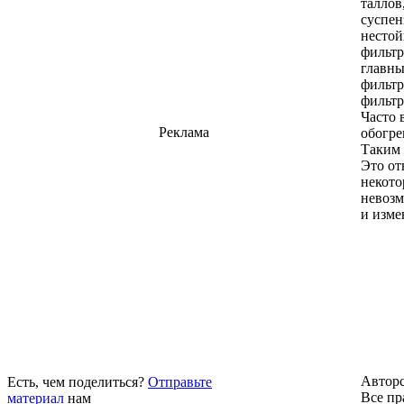
таллов
суспен
нестой
фильтр
главны
фильтр
фильтр
Часто 
Реклама
обогре
Таким 
Это от
некото
невозм
и изме
Авторс
Есть, чем поделиться?
Отправьте
Все пр
материал
нам