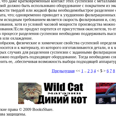
, что даже кратковременный контакт этих суспензий с металлами
зий должно быть использовано оборудование с покрытием из эма
кости твердой или жидкой фазы необходимобыстрое разделение с
ата, что; одновременно приводит к ухудшению фильтрационных 
м исходным требованием является скорость фильтрования и, сле
ования, хотя из условий часовой мощности производства можно
ования.!Если продукт портится от присутствия окислителя, то е
в процессе разделения суспензии необходимо поддерживать выс
в или охлаждение.
образом, физические и химические свойства суспензий определя
носится и к материалу, из которого изготавливаются детали, и 
рых случаях для разделения суспензии с заданными фильтраци
ожно подобрать подходящее оборудование. Тогда необходимо с
нить ее, .обеспечивая возможность выбора подходящей аппарату
Предыдущая
<<
1
..
2
3
4
<
5
>
6
7
8
кие права © 2009 BooksShare.
ава защищены.