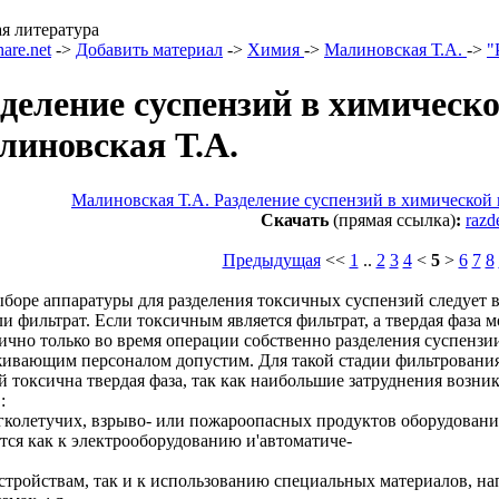
я литература
are.net
->
Добавить материал
->
Химия
->
Малиновская Т.А.
->
"
деление суспензий в химическ
линовская Т.А.
Малиновская Т.А. Разделение суспензий в химическо
Скачать
(прямая ссылка)
:
razd
Предыдущая
<<
1
..
2
3
4
<
5
>
6
7
8
боре аппаратуры для разделения токсичных суспензий следует в
ли фильтрат. Если токсичным является фильтрат, а твердая фаза 
ично только во время операции собственно разделения суспензии 
ивающим персоналом допустим. Для такой стадии фильтрования з
й токсична твердая фаза, так как наибольшие затруднения возн
:
гколетучих, взрыво- или пожароопасных продуктов оборудован
тся как к электрооборудованию и'автоматиче-
стройствам, так и к использованию специальных материалов, н