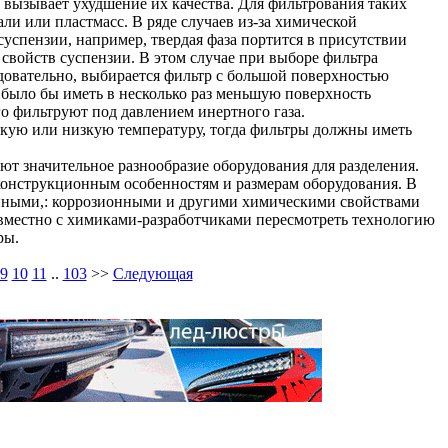
 вызывает ухудшение их качества. Для фильтрования таких
ли или пластмасс. В ряде случаев из-за химической
успензии, например, твердая фаза портится в присутствии
свойств суспензии. В этом случае при выборе фильтра
довательно, выбирается фильтр с большой поверхностью
 было бы иметь в несколько раз меньшую поверхность
го фильтруют под давлением инертного газа.
окую или низкую температуру, тогда фильтры должны иметь
ют значительное разнообразие оборудования для разделения.
к конструкционным особенностям и размерам оборудования. В
онными,: коррозионными и другими химическими свойствами
овместно с химиками-разработчиками пересмотреть технологию
ры.
9
10
11
..
103
>>
Следующая