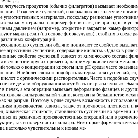
мах. ; л,
я летучесть продуктов (обычно фильтратов) вызывает необходи
ования. Разделение суспензий, содержащих легколетучие органи
е уплотнительных материалов, поскольку резиновые уплотнения
ительные материалы, например фторопласт, не пригодны в усло
чным давлением (например, открытие и закрытие |камер филь
вуют марки резин (на основе фторкаучуков),, стойких в среде р
 различных конфигураций.
рессивностью суспензии обычно понимают ее свойство вызывать
ее агрессивны суспензии, содержащие кислоты. Однако в ряде с
ионные свойства суспензий зависят от химического состава фил
я в суспензии других примесей, например окислителей металлов,
ий только о концентрации кислоты или pH среды часто оказывае
ования. Наиболее сложно подобрать материал для суспензий, с
 кислот с органическими растворителями. Часто в подобных слу
 не все детали оборудования могут быть покрыты эмалью. Эма
 в печах, а эта операция вызывает деформацию фланцев и други
материала фильтровальной ткани, которая на большинстве меха
ках на разрыв. Поэтому в ряде случаев возможность использов
аниям производства, зависит, также от прочности, плотности и 
ц, химическая стойкость, стабильность суспензий во времени и
нных из различных производственных операций или в различное
укции, так и поверхности фильт-ра. Некоторые фармацевтическ
ва настолько чувствительны к ионам ме-