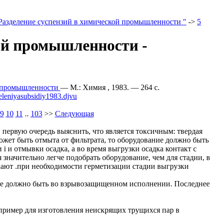
Разделение суспензий в химической промышленности "
->
5
ой промышленности -
й промышленности
— М.: Химия , 1983. — 264 c.
eleniyasubsidiy1983.djvu
9
10
11
..
103
>>
Следующая
 первую очередь выяснить, что является токсичным: твердая
может быть отмыта от фильтрата, то оборудование должно быть
i и отмывки осадка, а во время выгрузки осадка контакт с
начительно легче подобрать оборудование, чем для стадии, в
икают .при необходимости герметизации стадии выгрузки
ие должно быть во взрывозащищенном исполнении. Последнее
апример для изготовления неискрящих трущихся пар в