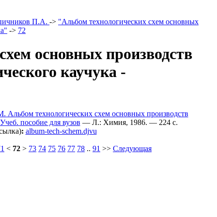
пичников П.А.
->
"Альбом технологических схем основных
а"
->
72
схем основных производств
ческого каучука -
М. Альбом технологических схем основных производств
Учеб. пособие для вузов
— Л.: Химия, 1986. — 224 c.
сылка)
:
album-tech-schem.djvu
71
<
72
>
73
74
75
76
77
78
..
91
>>
Следующая