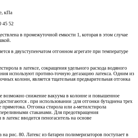
е, кПа
 45 52
ствлена в промежуточной емкости 1, которая в этом случае
шкой.
ется в двухступенчатом отгонном агрегате при температуре
стирола в латексе, сокращения удельного расхода водяного
ания используют противо-точную дегазацию латекса. Одним из
чных колонн, является тщательная предварительная отгонка
чае возможно снижение вакуума в колонне и повышенное
достигаются . при использовании :для отгонки бутадиена трех
е прямотока. Отгонка стирола или а-метилстирола
и переливными стаканами. Для предотвращения
в латекс вводится пеногаситель на основе
 на рис. 80. Латекс из батареи полимеризаторов поступает в