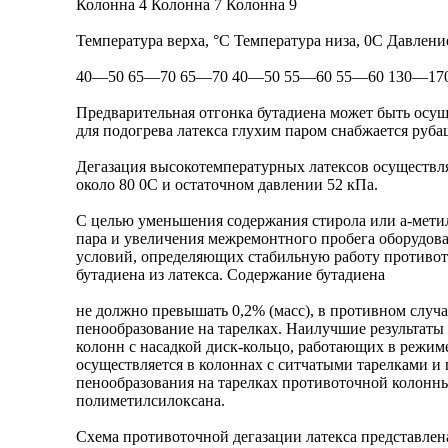
Колонна 4 Колонна 7 Колонна 9
Температура верха, °С Температура низа, 0C Давлени
40—50 65—70 65—70 40—50 55—60 55—60 130—170
Предварительная отгонка бутадиена может быть осуще
для подогрева латекса глухим паром снабжается руба
Дегазация высокотемпературных латексов осуществля
около 80 0C и остаточном давлении 52 кПа.
С целью уменьшения содержания стирола или а-метил
пара и увеличения межремонтного пробега оборудов
условий, определяющих стабильную работу противото
бутадиена из латекса. Содержание бутадиена
не должно превышать 0,2% (масс), в противном слу
пенообразование на тарелках. Наилучшие результаты 
колонн с насадкой диск-кольцо, работающих в режим
осуществляется в колоннах с ситчатыми тарелками 
пенообразования на тарелках противоточной колонны 
полиметилсилоксана.
Схема противоточной дегазации латекса представлена