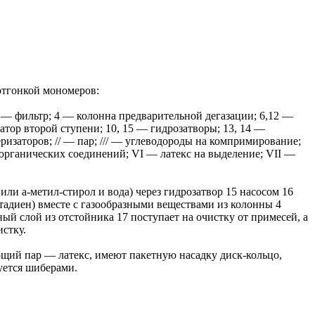
 отгонкой мономеров:
; 3 — фильтр; 4 — колонна предварительной дегазации; 6,12 —
атор второй ступени; 10, 15 — гидрозатворы; 13, 14 —
ризаторов; // — пар; /// — углеводороды на компримирование;
органических соединений; VI — латекс на выделение; VII —
или а-метил-стирол и вода) через гидрозатвор 15 насосом 16
тадиен) вместе с газообразными веществами из колонны 4
ый слой из отстойника 17 поступает на очистку от примесей, а
стку.
щий пар — латекс, имеют пакетную насадку диск-кольцо,
уется шиберами.