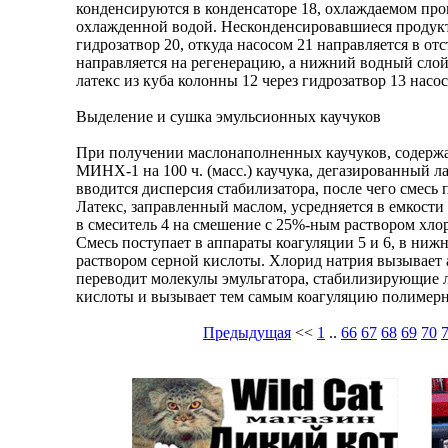
конденсируются в конденсаторе 18, охлаждаемом про
охлажденной водой. Несконденсировавшиеся продукт
гидрозатвор 20, откуда насосом 21 направляется в о
направляется на регенерацию, а нижний водный сло
латекс из куба колонны 12 через гидрозатвор 13 насос
Выделение и сушка эмульсионных каучуков
При получении маслонаполненных каучуков, содержащ
МИНХ-1 на 100 ч. (масс.) каучука, дегазированный л
вводится дисперсия стабилизатора, после чего смесь 
Латекс, заправленный маслом, усредняется в емкости
в смеситель 4 на смешение с 25%-ным раствором хлор
Смесь поступает в аппараты коагуляции 5 и 6, в н
раствором серной кислоты. Хлорид натрия вызывает 
переводит молекулы эмульгатора, стабилизирующие 
кислоты и вызывает тем самым коагуляцию полимерн
Предыдущая
<<
1
..
66
67
68
69
70