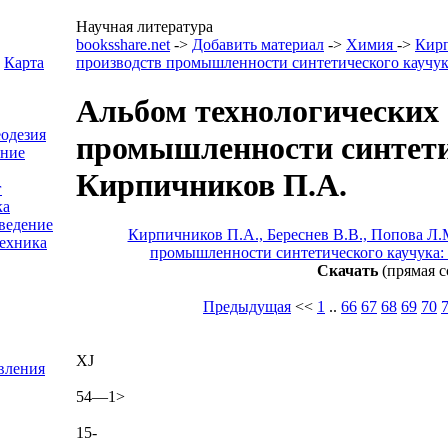
Научная литература
booksshare.net
->
Добавить материал
->
Химия
->
Кир
Карта
производств промышленности синтетического каучук
Альбом технологических 
еодезия
промышленности синтети
ение
Кирпичников П.А.
г
ка
ведение
Кирпичников П.А., Береснев В.В., Попова Л.
ехника
промышленности синтетического каучука: 
Скачать
(прямая с
Предыдущая
<<
1
..
66
67
68
69
70
XJ
вления
54—1>
15-