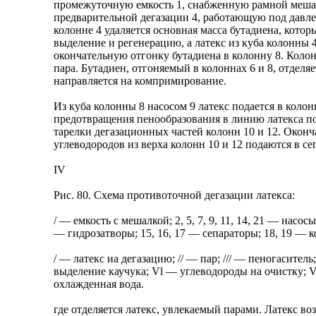
промежуточную емкость 1, снабженную рамной мешалк
предварительной дегазации 4, работающую под давле
колонне 4 удаляется основная масса бутадиена, кото
выделение и регенерацию, а латекс из куба колонны 4
окончательную отгонку бутадиена в колонну 8. Колон
пара. Бутадиен, отгоняемый в колоннах 6 и 8, отделя
направляется на компримирование.
Из куба колонны 8 насосом 9 латекс подается в коло
предотвращения пенообразования в линию латекса по
тарелки дегазационных частей колонн 10 и 12. Оконч
углеводородов из верха колонн 10 и 12 подаются в се
IV
Рис. 80. Схема противоточной дегазации латекса:
/ — емкость с мешалкой; 2, 5, 7, 9, 11, 14, 21 — насос
— гидрозатворы; 15, 16, 17 — сепараторы; 18, 19 — 
/ — латекс иа дегазацию; // — пар; /// — пеногасите
выделение каучука; Vl — углеводороды на очистку; V
охлажденная вода.
где отделяется латекс, увлекаемый парами. Латекс во