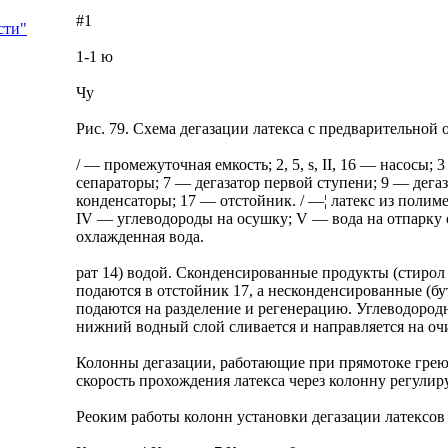
#1
сти"
1-1 ю
Чу
Рис. 79. Схема дегазации латекса с предварительной
/ — промежуточная емкость; 2, 5, s, II, 16 — насосы
сепараторы; 7 — дегазатор первой ступени; 9 — дегаз
конденсаторы; 17 — отстойник. / —¦ латекс из полиме
IV — углеводороды на осушку; V — вода на отпарку 
охлажденная вода.
рат 14) водой. Сконденсированные продукты (стирол 
подаются в отстойник 17, а несконденсированные (бу
подаются на разделение и регенерацию. Углеводородн
нижний водный слой сливается и направляется на очи
Колонны дегазации, работающие при прямотоке грею
скорость прохождения латекса через колонну регулир
Реоким работы колонн установки дегазации латексов