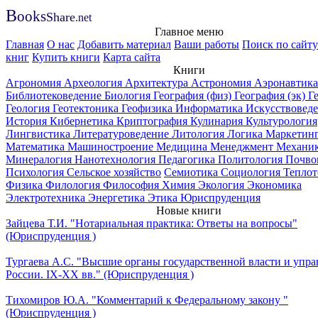
B
ooks
Share
.net
Главное меню
Главная
О нас
Добавить материал
Ваши работы
Поиск по сайту
книг
Купить книги
Карта сайта
Книги
Агрономия
Археология
Архитектура
Астрономия
Аэронавтика
Библиотековедение
Биология
География (физ)
География (эк)
Г
Геология
Геотектоника
Геофизика
Информатика
Искусствовед
История
Кибернетика
Криптография
Кулинария
Культурология
Лингвистика
Литературоведение
Литология
Логика
Маркетин
Математика
Машиностроение
Медицина
Менеджмент
Механи
Минералогия
Нанотехнология
Педагогика
Политология
Почво
Психология
Сельское хозяйство
Семиотика
Социология
Теплот
Физика
Филология
Философия
Химия
Экология
Экономика
Электротехника
Энергетика
Этика
Юриспруденция
Новые книги
Зайцева Т.И. "Нотариальная практика: Ответы на вопросы"
(Юриспруденция )
Тургаева А.С. "Высшие органы государственной власти и упра
России. IХ-ХХ вв." (Юриспруденция )
Тихомиров Ю.А. "Комментарий к Федеральному закону "
(Юриспруденция )