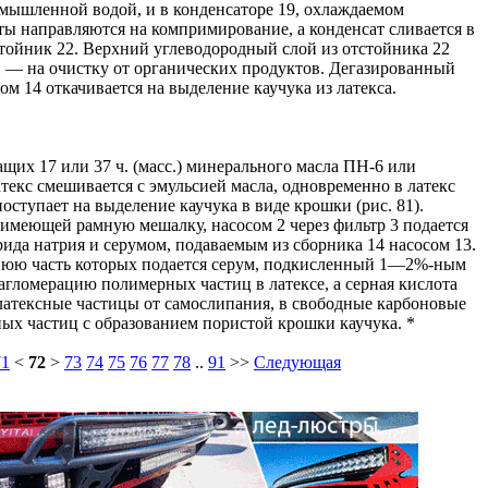
мышленной водой, и в конденсаторе 19, охлаждаемом
ы направляются на компримирование, а конденсат сливается в
тстойник 22. Верхний углеводородный слой из отстойника 22
й — на очистку от органических продуктов. Дегазированный
ом 14 откачивается на выделение каучука из латекса.
их 17 или 37 ч. (масс.) минерального масла ПН-6 или
атекс смешивается с эмульсией масла, одновременно в латекс
поступает на выделение каучука в виде крошки (рис. 81).
 имеющей рамную мешалку, насосом 2 через фильтр 3 подается
ида натрия и серумом, подаваемым из сборника 14 насосом 13.
ижнюю часть которых подается серум, подкисленный 1—2%-ным
агломерацию полимерных частиц в латексе, а серная кислота
латексные частицы от самослипания, в свободные карбоновые
ых частиц с образованием пористой крошки каучука. *
71
<
72
>
73
74
75
76
77
78
..
91
>>
Следующая