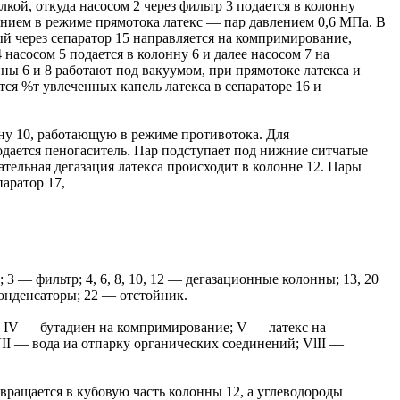
ой, откуда насосом 2 через фильтр 3 подается в колонну
нием в режиме прямотока латекс — пар давлением 0,6 МПа. В
рый через сепаратор 15 направляется на компримирование,
 насосом 5 подается в колонну 6 и далее насосом 7 на
ны 6 и 8 работают под вакуумом, при прямотоке латекса и
ется %т увлеченных капель латекса в сепараторе 16 и
нну 10, работающую в режиме противотока. Для
дается пеногаситель. Пар подступает под нижние ситчатые
ательная дегазация латекса происходит в колонне 12. Пары
паратор 17,
ы; 3 — фильтр; 4, 6, 8, 10, 12 — дегазационные колонны; 13, 20
конденсаторы; 22 — отстойник.
ль; IV — бутадиен на компримирование; V — латекс на
II — вода иа отпарку органических соединений; VlII —
звращается в кубовую часть колонны 12, а углеводороды