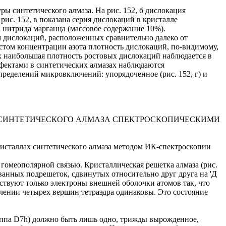
ы синтетического алмаза. На рис. 152, б дислокация
рис. 152, в показана серия дислокаций в кристалле
й нитрида марганца (массовое содержание 10%).
дислокаций, расположенных сравнительно далеко от
стом концентрации азота плотность дислокаций, по-видимому,
ых наибольшая плотность ростовых дислокаций наблюдается в
фектами в синтетических алмазах наблюдаются
ределений микровключений: упорядоченное (рис. 152, г) и
 СИНТЕТИЧЕСКОГО АЛМАЗА СПЕКТРОСКОПИЧЕСКИМИ
исталлах синтетического алмаза методом ИК-спектроскопии
гомеополярной связью. Кристаллическая решетка алмаза (рис.
ванных подрешеток, сдвинутых относительно друг друга на 'Д
ствуют только электроны внешней оболочки атомов так, что
лении четырех вершин тетраэдра одинаковы. Это состояние
уппа D7h) должно быть лишь одно, трижды вырожденное,