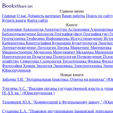
B
ooks
Share
.net
Главное меню
Главная
О нас
Добавить материал
Ваши работы
Поиск по сайту
Купить книги
Карта сайта
Книги
Агрономия
Археология
Архитектура
Астрономия
Аэронавтика
Библиотековедение
Биология
География (физ)
География (эк)
Г
Геотектоника
Геофизика
Информатика
Искусствоведение
Исто
Кибернетика
Криптография
Кулинария
Культурология
Лингвис
Литературоведение
Литология
Логика
Маркетинг
Математика
Машиностроение
Медицина
Менеджмент
Механика
Минерало
Нанотехнология
Педагогика
Политология
Почвоведение
Псих
хозяйство
Семиотика
Социология
Теплотехника
Физика
Филол
Философия
Химия
Экология
Экономика
Электротехника
Энер
Юриспруденция
Новые книги
Зайцева Т.И. "Нотариальная практика: Ответы на вопросы" (Ю
Тургаева А.С. "Высшие органы государственной власти и упра
IХ-ХХ вв." (Юриспруденция )
Тихомиров Ю.А. "Комментарий к Федеральному закону " (Юри
Суханова Е.А. "Правовое регулирование банковской деятельно