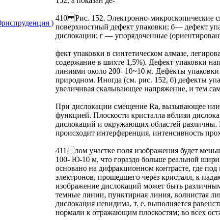
152, а показан де-
410 Рис. 152. Электронно-микроскопические с
риспруденция )
поверхностный дефект упаковки; б— дефект у
дислокации; г — упорядоченные (ориентирова
фект упаковки в синтетическом алмазе, легиров
содержание в шихте 1,5%). Дефект упаковки нап
линиями около 200- 10~10 м. Дефекты упаковки 
природном. Иногда (см. рис. 152, б) дефекты у
увеличивая скалывающее напряжение, и тем са
При дислокации смещение Ra, вызывающее наиб
функцией. Плоскости кристалла вблизи дислока
дислокаций и окружающих областей различны. Е
происходит интерференция, интенсивность прох
411 лом участке поля изображения будет мень
100- Ю-10 м, что гораздо больше реальной шир
основано на дифракционном контрасте, где под
электронов, прошедшего через кристалл, к пад
изображение дислокаций может быть различным:
темные линии, пунктирная линия, волнистая лин
дислокация невидима, т. е. выполняется равенст
нормали к отражающим плоскостям; во всех ост