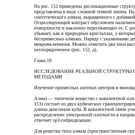
На рис. 152 приведены дислокационные структур
представлена в виде сложной темной линии. На 
синтетического алмаза, выращенного с добавко
Осциллирующий контраст обусловлен наличием 
поверхности и наклонно пересекающих ее. С ро
убывает, как в природных кристаллах, у котор
беспримесных алмазах. Наряду с указанными де
микровключения. Можно отметить два типа расп
неупорядоченное (рис. 152, д).
Глава 19
ИССЛЕДОВАНИЕ РЕАЛЬНОЙ СТРУКТУРЫ
МЕТОДАМИ
Изучение примесных азотных центров в монокр
Алмаз — типичное вещество с ковалентной или 
153) состоит из двух кубических гранецентриро
длины диагонали куба. В ковалентной связи уча
распределение электронной плотности в направ
отвечает sp3-гибридизации.
Для решетки типа алмаза (пространственная гр