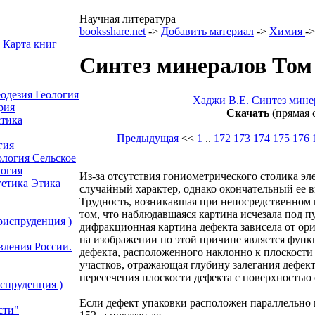
Научная литература
booksshare.net
->
Добавить материал
->
Химия
-
Карта книг
Синтез минералов Том 
еодезия
Геология
Хаджи В.Е. Синтез мине
рия
Скачать
(прямая 
тика
Предыдущая
<<
1
..
172
173
174
175
176
гия
ология
Сельское
огия
Из-за отсутствия гониометрического столика э
гетика
Этика
случайный характер, однако окончательный ее 
Трудность, возникавшая при непосредственном 
том, что наблюдавшаяся картина исчезала под п
риспруденция )
дифракционная картина дефекта зависела от ор
на изображении по этой причине является функ
вления России.
дефекта, расположенного наклонно к плоскости
участков, отражающая глубину залегания дефект
пересечения плоскости дефекта с поверхностью 
спруденция )
Если дефект упаковки расположен параллельно п
сти"