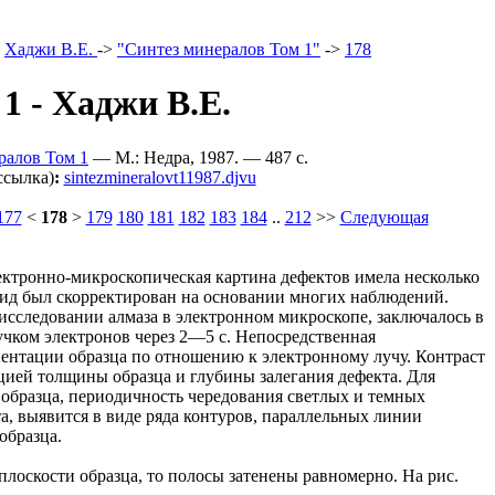
>
Хаджи В.Е.
->
"Синтез минералов Том 1"
->
178
1 - Хаджи В.Е.
ралов Том 1
— М.: Недра, 1987. — 487 c.
ссылка)
:
sintezmineralovt11987.djvu
177
<
178
>
179
180
181
182
183
184
..
212
>>
Следующая
лектронно-микроскопическая картина дефектов имела несколько
вид был скорректирован на основании многих наблюдений.
исследовании алмаза в электронном микроскопе, заключалось в
учком электронов через 2—5 с. Непосредственная
иентации образца по отношению к электронному лучу. Контраст
цией толщины образца и глубины залегания дефекта. Для
 образца, периодичность чередования светлых и темных
а, выявится в виде ряда контуров, параллельных линии
образца.
лоскости образца, то полосы затенены равномерно. На рис.