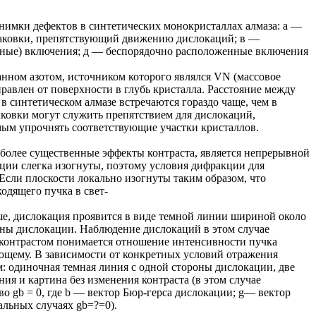
нимки дефектов в синтетических монокристаллах алмаза: а —
паковки, препятствующий движению дислокаций; в —
нные) включения; д — беспорядочно расположенные включения
анном азотом, источником которого являлся VN (массовое
равлен от поверхности в глубь кристалла. Расстояние между
в синтетическом алмазе встречаются гораздо чаще, чем в
паковки могут служить препятствием для дислокаций,
мым упрочнять соответствующие участки кристаллов.
олее существенные эффекты контраста, является непрерывной
ции слегка изогнуты, поэтому условия дифракции для
сли плоскости локально изогнуты таким образом, что
одящего пучка в свет-
ше, дислокация проявится в виде темной линии шириной около
ины дислокации. Наблюдение дислокаций в этом случае
 контрастом понимается отношение интенсивности пучка
ающему. В зависимости от конкретных условий отражения
 одиночная темная линия с одной стороны дислокации, две
ия и картина без изменения контраста (в этом случае
во gb = 0, где b — вектор Бюр-герса дислокации; g— вектор
альных случаях gb=?=0).