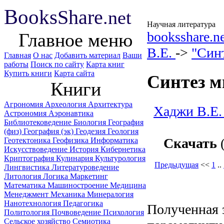
B
ooks
Share
.net
Научная литература
booksshare.n
Главное меню
В.Е.
->
"Син
Главная
О нас
Добавить материал
Ваши
работы
Поиск по сайту
Карта книг
Купить книги
Карта сайта
Синтез м
Книги
Агрономия
Археология
Архитектура
Хаджи В.Е.
Астрономия
Аэронавтика
Библиотековедение
Биология
География
(физ)
География (эк)
Геодезия
Геология
Скачать
(
Геотектоника
Геофизика
Информатика
Искусствоведение
История
Кибернетика
Криптография
Кулинария
Культурология
Предыдущая
<<
1
..
Лингвистика
Литературоведение
Литология
Логика
Маркетинг
Математика
Машиностроение
Медицина
Менеджмент
Механика
Минералогия
Нанотехнология
Педагогика
Полученная 
Политология
Почвоведение
Психология
Сельское хозяйство
Семиотика