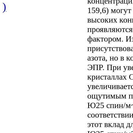
концентрации
)
159,6) могут
высоких кон
проявляются
фактором. Из
присутствов
азота, но в 
ЭПР. При ув
кристаллах 
увеличиваетс
ощутимым пр
Ю25 спин/м~
соответствии
этот вклад д