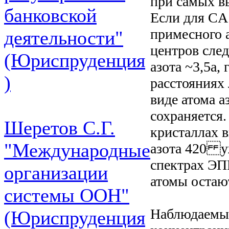
при самых в
банковской
Если для CA
примесного 
деятельности"
центров сле
(Юриспруденция
азота ~3,5а,
)
расстояниях
виде атома 
сохраняется.
Шеретов С.Г.
кристаллах 
"Международные
азота 420 у
спектрах ЭПР
организации
атомы остаю
системы ООН"
Наблюдаемы
(Юриспруденция