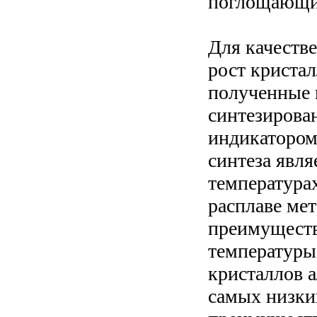
поглощающих
Для качеств
рост кристал
полученные 
синтезирова
индикатором
синтеза явля
температура
расплаве ме
преимуществ
температуры
кристаллов а
самых низки