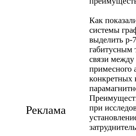
преимуществ
Как показал
системы гра
выделить p-
габитусным 
связи между
примесного 
конкретных 
парамагнитно
Преимуществ
при исследо
Реклама
установлени
затруднитель