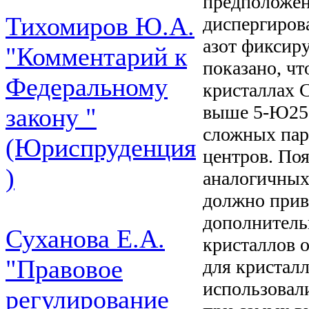
предположен
Тихомиров Ю.А.
диспергиров
азот фиксир
"Комментарий к
показано, чт
Федеральному
кристаллах 
выше 5-Ю25 
закону "
сложных пар
(Юриспруденция
центров. По
)
аналогичных 
должно прив
дополнитель
Суханова Е.А.
кристаллов 
"Правовое
для кристалл
использовали
регулирование