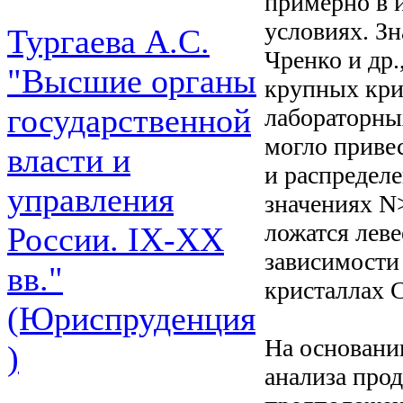
примерно в 
условиях. З
Тургаева А.С.
Чренко и др.
"Высшие органы
крупных кри
государственной
лабораторных
могло приве
власти и
и распределе
управления
значениях N
ложатся леве
России. IХ-ХХ
зависимости 
вв."
кристаллах C
(Юриспруденция
На основани
)
анализа про