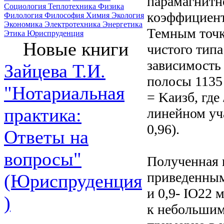
парамагнитно
Социология
Теплотехника
Физика
коэффициент
Филология
Философия
Химия
Экология
Экономика
Электротехника
Энергетика
Темным точк
Этика
Юриспруденция
Новые книги
чистого типа
зависимость
Зайцева Т.И.
полосы 1135
"Нотариальная
= Kaизб, где
практика:
линейном уч
0,96).
Ответы на
вопросы"
Полученная 
приведенным
(Юриспруденция
и 0,9- IO22 
)
к небольшим