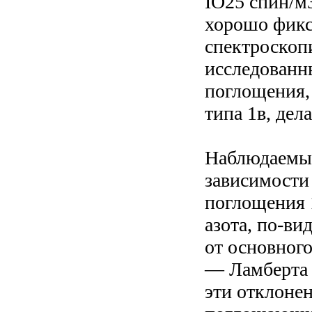
IO25 спин/м
хорошо фикс
спектроскоп
исследованн
поглощения,
типа 1в, дел
Наблюдаемые
зависимости
поглощения 
азота, по-ви
от основного
— Ламберта 
эти отклоне