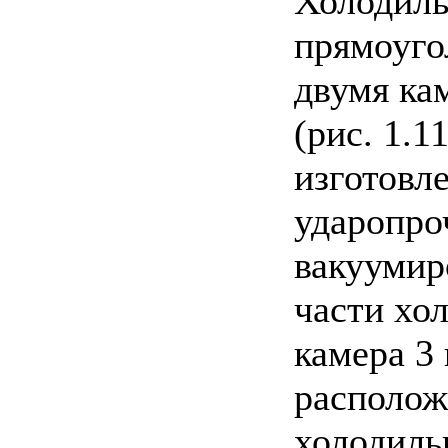
Холодиль
прямоуго
двумя ка
(рис. 1.1
изготовл
ударопро
вакуумир
части хо
камера 3
располож
холодиль