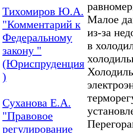
равномер
Тихомиров Ю.А.
Малое да
"Комментарий к
из-за не
Федеральному
в холоди
закону "
холодиль
(Юриспруденция
Холодиль
)
электроэ
терморег
Суханова Е.А.
установл
"Правовое
Перегора
регулирование