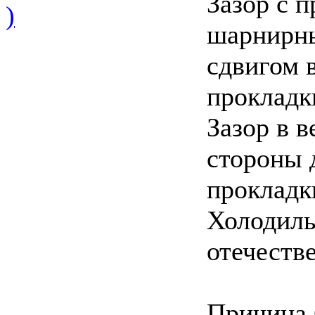
Зазор с 
)
шарнирны
сдвигом 
прокладк
Зазор в 
стороны 
прокладк
Холодиль
отечеств
Причина 