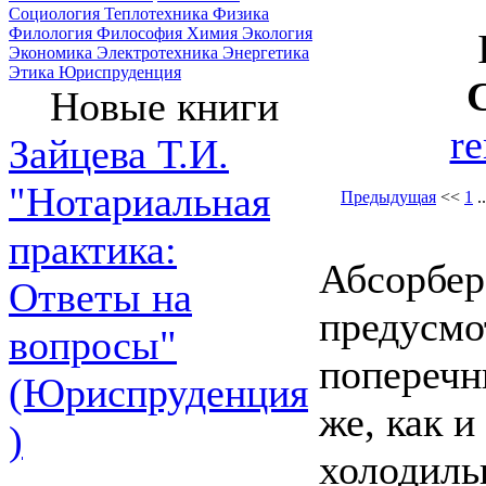
Социология
Теплотехника
Физика
Филология
Философия
Химия
Экология
Экономика
Электротехника
Энергетика
Этика
Юриспруденция
Новые книги
r
Зайцева Т.И.
"Нотариальная
Предыдущая
<<
1
.
практика:
Абсорбер
Ответы на
предусмо
вопросы"
поперечн
(Юриспруденция
же, как 
)
холодиль