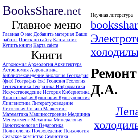
B
ooks
Share
.net
Научная литература
Главное меню
booksshar
Главная
О нас
Добавить материал
Ваши
Электрот
работы
Поиск по сайту
Карта книг
Купить книги
Карта сайта
холодиль
Книги
Агрономия
Археология
Архитектура
Ремонт
Астрономия
Аэронавтика
Библиотековедение
Биология
География
(физ)
География (эк)
Геодезия
Геология
Д.А.
Геотектоника
Геофизика
Информатика
Искусствоведение
История
Кибернетика
Криптография
Кулинария
Культурология
Лингвистика
Литературоведение
Лепа
Литология
Логика
Маркетинг
Математика
Машиностроение
Медицина
Менеджмент
Механика
Минералогия
холодил
Нанотехнология
Педагогика
Политология
Почвоведение
Психология
Сельское хозяйство
Семиотика