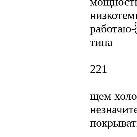
мощность
низкотем
работаю-
типа
221
щем холо
незначит
покрыват