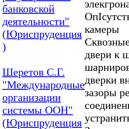
элекгрон
банковской
ОпІсутст
деятельности"
камеры
(Юриспруденция
Сквозные
)
двери к 
шарниров
Шеретов С.Г.
дверки в
"Международные
зазоры р
организации
соединен
системы ООН"
устранит
(Юриспруденция