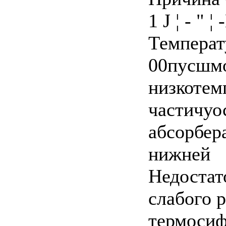
1 J ¦ - " ¦ 
Температ
00пусшмо
низкотем
частичуо
абсорбер
нижней
Недостат
слабого 
термосиф