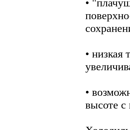
• "плачу
поверхно
сохранен
• низкая 
увеличив
• возмож
высоте с