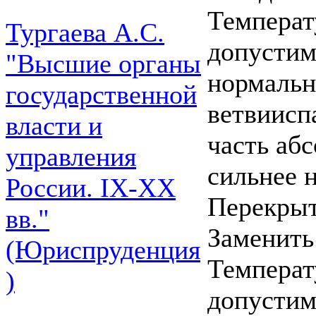
Температ
Тургаева А.С.
допустим
"Высшие органы
нормальн
государственной
ветвиисп
власти и
часть абс
управления
сильнее 
России. IХ-ХХ
Перекрыт
вв."
Заменить
(Юриспруденция
Температ
)
допустим