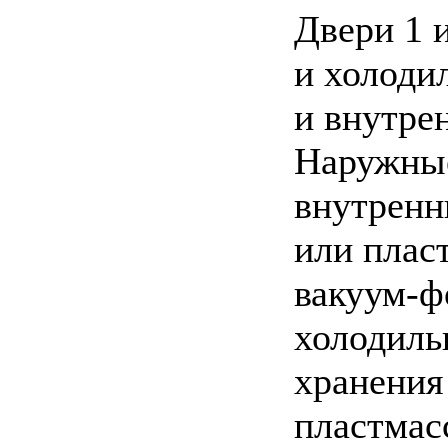
Двери 1 
и холоди
и внутре
Наружные
внутренн
или плас
вакуум-ф
холодиль
хранения
пластмас