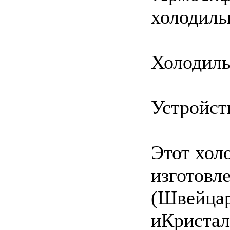
холодиль
Холодил
Устройст
Этот хол
изготовл
(Швейцар
иКристал