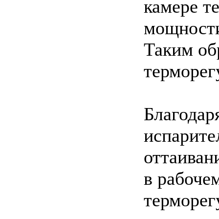
камере т
мощности 
Таким об
терморег
Благодар
испарите
оттаиван
в рабоче
терморег