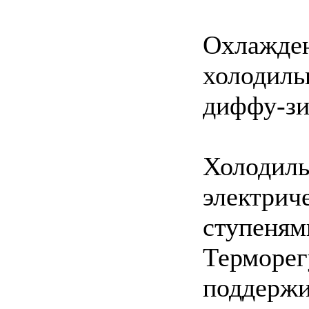
Охлажден
холодиль
диффу-зи
Холодиль
электрич
ступеням
Терморег
поддержи