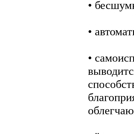
• бесшум
• автома
• самоис
выводитс
способст
благопри
облегчаю