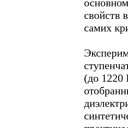
основном
свойств 
самих кр
Эксперим
ступенча
(до 1220
отобранн
диэлектр
синтетич