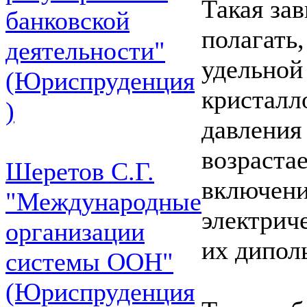
Такая зав
банковской
полагать
деятельности"
удельной
(Юриспруденция
кристалл
)
давления
возраста
Шеретов С.Г.
включени
"Международные
электрич
организации
их дипол
системы ООН"
(Юриспруденция