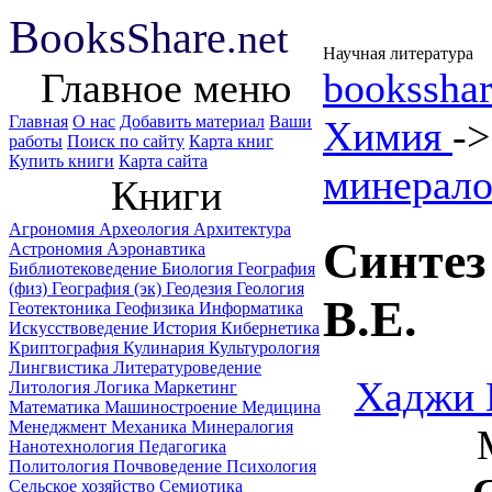
B
ooks
Share
.net
Научная литература
Главное меню
booksshar
Главная
О нас
Добавить материал
Ваши
Химия
-
работы
Поиск по сайту
Карта книг
Купить книги
Карта сайта
минерало
Книги
Агрономия
Археология
Архитектура
Синтез
Астрономия
Аэронавтика
Библиотековедение
Биология
География
(физ)
География (эк)
Геодезия
Геология
В.Е.
Геотектоника
Геофизика
Информатика
Искусствоведение
История
Кибернетика
Криптография
Кулинария
Культурология
Лингвистика
Литературоведение
Хаджи 
Литология
Логика
Маркетинг
Математика
Машиностроение
Медицина
Менеджмент
Механика
Минералогия
Нанотехнология
Педагогика
Политология
Почвоведение
Психология
Сельское хозяйство
Семиотика