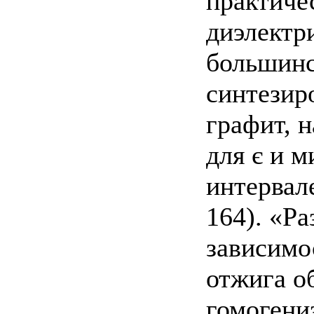
практичес
диэлектр
большинс
синтезир
графит, 
для є и м
интервал
164). «Р
зависимос
отжига о
гомогени