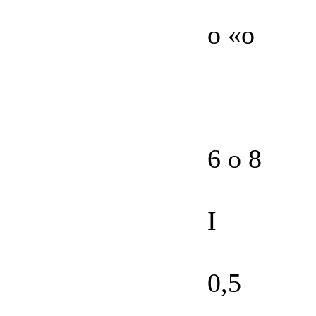
о «о
6 о 8
І
0,5