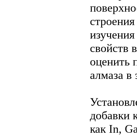
поверхно
строения
изучения
свойств в
оценить 
алмаза в 
Установл
добавки 
как In, G