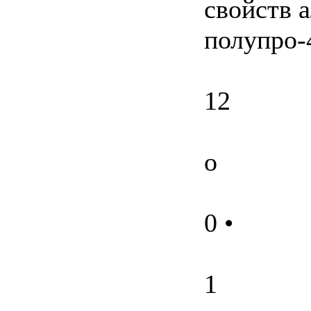
свойств 
полупро
12
о
0 •
1