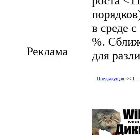
роста <1
порядков
в среде 
%. Сближ
Реклама
для разл
Предыдущая
<<
1
..