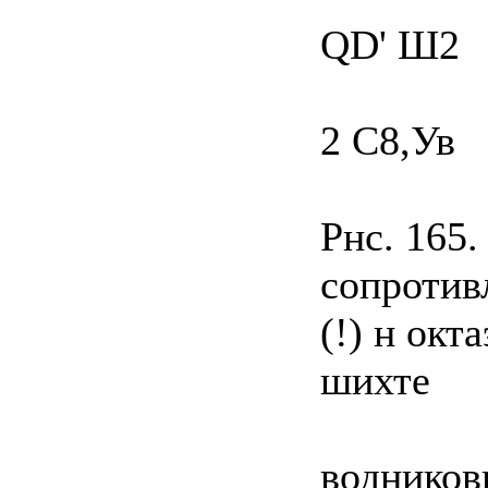
QD' Ш2
2 С8,Ув
Рнс. 165
сопротив
(!) н окт
шихте
водников