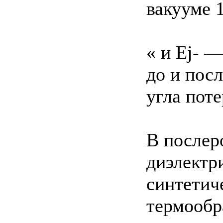
вакууме 
« и Ej- 
до и посл
угла поте
В послер
диэлектр
синтетич
термообр