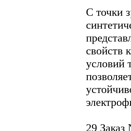
С точки 
синтетич
представ
свойств 
условий 
позволяе
устойчив
электроф
29 Заказ