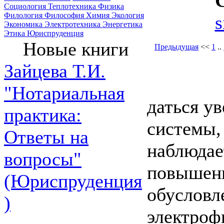
Социология
Теплотехника
Физика
Филология
Философия
Химия
Экология
s
Экономика
Электротехника
Энергетика
Этика
Юриспруденция
Новые книги
Предыдущая
<<
1
..
Зайцева Т.И.
"Нотариальная
даться у
практика:
системы, 
Ответы на
наблюдае
вопросы"
повышени
(Юриспруденция
обусловл
)
электроф