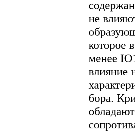
содержан
не влияю
образующ
которое в
менее IO
влияние 
характер
бора. Кр
обладают
сопротив