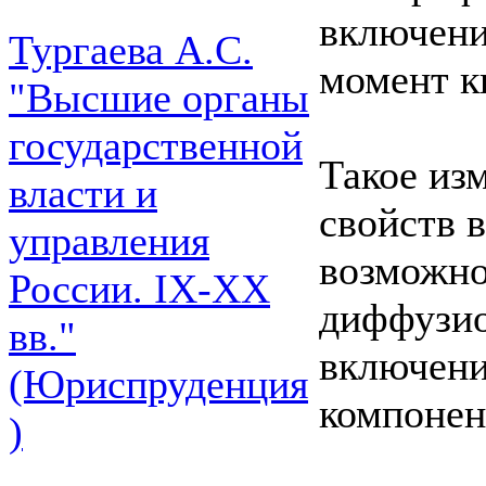
включени
Тургаева А.С.
момент к
"Высшие органы
государственной
Такое из
власти и
свойств 
управления
возможно
России. IХ-ХХ
диффузио
вв."
включени
(Юриспруденция
компонен
)