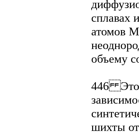
диффузио
сплавах и
атомов Mn
неодноро
объему с
446 Это 
зависимо
синтетич
шихты от