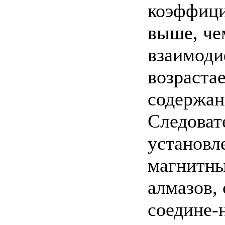
коэффици
выше, че
взаимоди
возраста
содержан
Следоват
установл
магнитны
алмазов,
соедине-