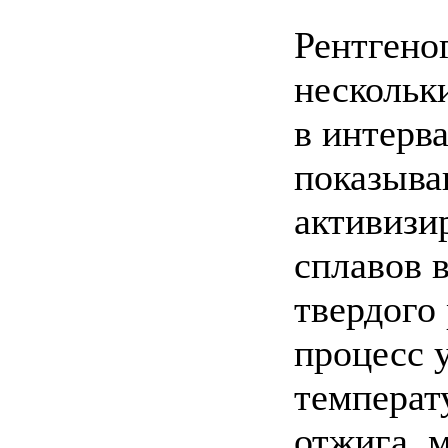
Рентгено
нескольк
в интерв
показыва
активизи
сплавов 
твердого
процесс 
температ
отжига, 