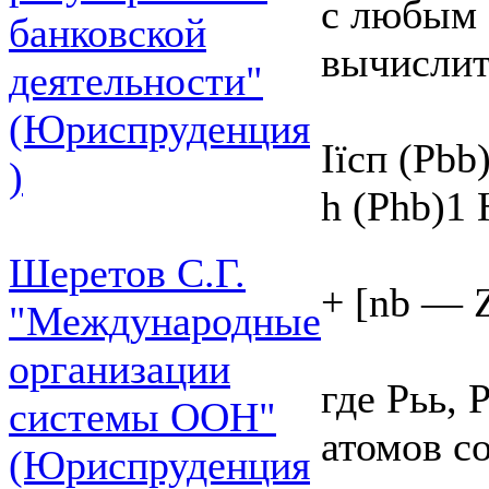
с любым 
банковской
вычислит
деятельности"
(Юриспруденция
Іїсп (Pb
)
h (Phb)1 
Шеретов С.Г.
+ [nb — Z
"Международные
организации
где Рьь,
системы ООН"
атомов со
(Юриспруденция