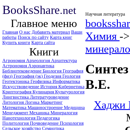
B
ooks
Share
.net
Научная литература
Главное меню
booksshar
Главная
О нас
Добавить материал
Ваши
Химия
-
работы
Поиск по сайту
Карта книг
Купить книги
Карта сайта
минерало
Книги
Агрономия
Археология
Архитектура
Синтез
Астрономия
Аэронавтика
Библиотековедение
Биология
География
(физ)
География (эк)
Геодезия
Геология
В.Е.
Геотектоника
Геофизика
Информатика
Искусствоведение
История
Кибернетика
Криптография
Кулинария
Культурология
Лингвистика
Литературоведение
Хаджи 
Литология
Логика
Маркетинг
Математика
Машиностроение
Медицина
Менеджмент
Механика
Минералогия
Нанотехнология
Педагогика
Политология
Почвоведение
Психология
Сельское хозяйство
Семиотика