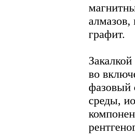
магнитны
алмазов,
графит.
Закалкой
во включ
фазовый 
среды, и
компонен
рентгено