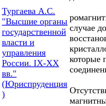
Тургаева А.С.
ромагнит
"Высшие органы
случае д
государственной
восстано
власти и
кристалл
управления
которые 
России. IХ-ХХ
соединен
вв."
(Юриспруденция
Отсутств
)
магнитны