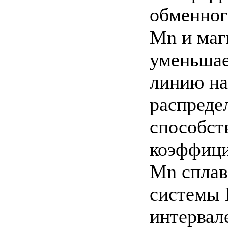
обменног
Mn и маг
уменьшае
линию на
распреде
способст
коэффици
Mn сплав
системы 
интервал