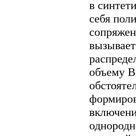
в синтет
себя пол
сопряжен
вызывает
распреде
объему В
обстояте
формиров
включени
однородн