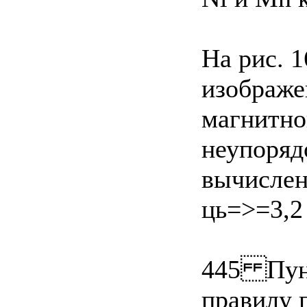
На рис. 
изображе
магнитно
неупоряд
вычислен
ць=>=3,2
445 Пунк
правилу 