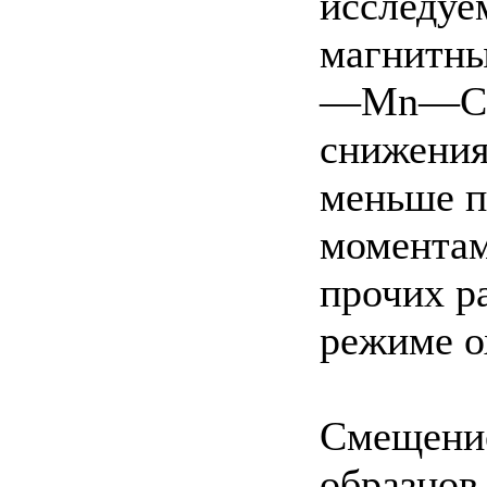
исследуе
магнитны
—Mn—С, 
снижения
меньше п
моментам
прочих р
режиме о
Смещение
образцов