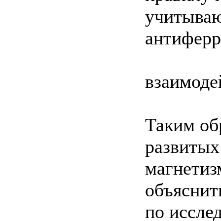
учитываю
антиферр
взаимоде
Таким об
развитых
магнетиз
объяснит
по иссле