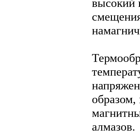
высокий 
смещения
намагнич
Термообр
температ
напряжен
образом,
магнитны
алмазов.