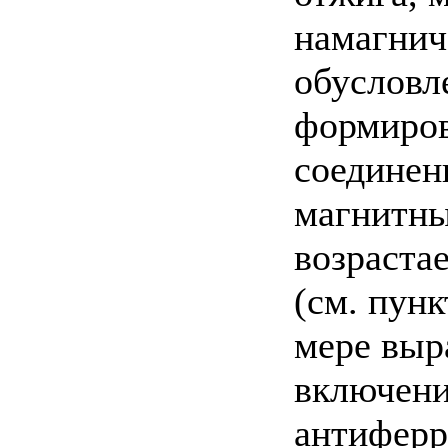
намагнич
обусловл
формиров
соединен
магнитны
возраста
(см. пун
мере выр
включени
антиферр