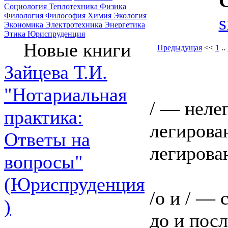
Социология
Теплотехника
Физика
Филология
Философия
Химия
Экология
s
Экономика
Электротехника
Энергетика
Этика
Юриспруденция
Новые книги
Предыдущая
<<
1
..
Зайцева Т.И.
"Нотариальная
/ — неле
практика:
легирова
Ответы на
легирова
вопросы"
(Юриспруденция
/о и / —
)
до и пос