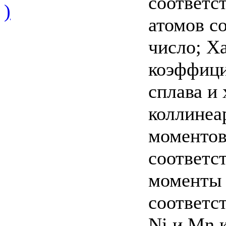
соответс
)
атомов с
число; Xa
коэффици
сплава и
коллинеа
моментов 
соответс
моменты 
соответст
Ni и Mn 