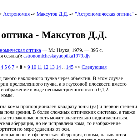
>
Астрономия
->
Мaксутов Д.Д.
->
"Астрономическая оптика"
-
оптика - Мaксутов Д.Д.
номическая оптика
— М.: Наука, 1979. — 395 c.
я ссылка)
:
astronomicheskayaoptika1979.djv
4
5
6
7
<
8
>
9
10
11
12
13
14
..
145
>>
Следующая
д такого наклонного пучка через объектив. В этом случае
ии преломленного пучка, а в гауссовой плоскости вместо
 изображение в виде несимметричного пятна 0,1,2.
 комы.
тна комы пропорционален квадрату зоны (у2) и первой степени
гла поля зрения. В более сложных оптических системах, а также
лы эта закономерность может значительно видоизмениться.
ская аберрация, но не исправлена кома, то изображение
ортится по мере удаления от оси.
исправлены и сферическая аберрация, и кома, называются