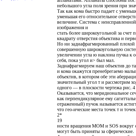
апланатами. Апланаты способны пос
небольшого угла поля зрения при зна
Так как кома быстро падает с уменьше
уменьшая его относительное отверст
величине. Система с неисправленной
изображения и
стать более широкоугольной за счет 
квадрату отверстия объектива и перво
Но ни задиафрагмированный плохой 
совершенную широкоугольную систему,
увеличении угла ю наклона пучка к о
себя, пока угол и> был мал.
Задиафрагмируем наш объектив до та
и кома окажутся пренебрегаемо малы
объектив, в котором обе эти аберра
значительный угол т и рассмотрим х
одного — в плоскости чертежа рис. 4
Оказывается, что меридиональное сече
как перпендикулярное ему сагиттальн
отраженный) пучок называется астиг
что гео-ические места точек т и точе
2*
19
ности вращения MOM и SOS вокруг о
могут быть приняты за сферические.