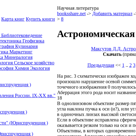
Научная литература
booksshare.net
->
Добавить материал
-
Карта книг
Купить книги
>
8
Астрономическая 
а
Библиотековедение
отектоника
Геофизика
графия
Кулинария
Maксутов Д.Д. Астро
гика
Маркетинг
Скачать
(пряма
ка
Минералогия
ология
Сельское хозяйство
Предыдущая
<<
1
..
2
3
ософия
Химия
Экология
На рис. 3 схематически изображен хо
произошло нарушение осевой симметр
риспруденция )
точечного изображения 0 получилось
Аберрация этого рода носит название
вления России. IХ-ХХ вв."
18
В однолинзовом объективе размер пя
угла наклона пучка к оси (и?), или у
спруденция )
в одиночных линзах высокой светоси
Если в объективе исправлена сфериче
сти" (Юриспруденция )
оказывается резким только на оси и п
Объективы, в которых одновременно 
риспруденция )