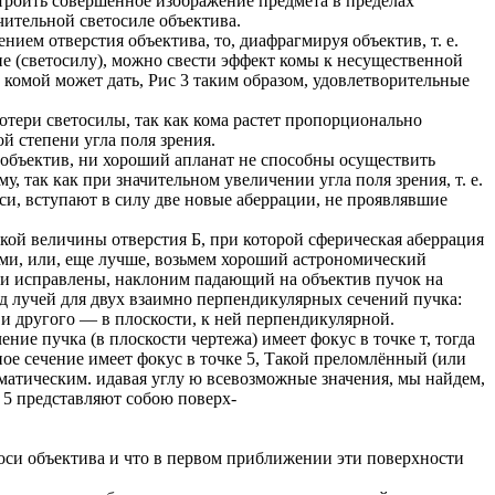
троить совершенное изображение предмета в пределах
чительной светосиле объектива.
нием отверстия объектива, то, диафрагмируя объектив, т. е.
ие (светосилу), можно свести эффект комы к несущественной
 комой может дать, Рис 3 таким образом, удовлетворительные
потери светосилы, так как кома растет пропорционально
й степени угла поля зрения.
объектив, ни хороший апланат не способны осуществить
 так как при значительном увеличении угла поля зрения, т. е.
си, вступают в силу две новые аберрации, не проявлявшие
кой величины отверстия Б, при которой сферическая аберрация
ми, или, еще лучше, возьмем хороший астрономический
ции исправлены, наклоним падающий на объектив пучок на
од лучей для двух взаимно перпендикулярных сечений пучка:
 и другого — в плоскости, к ней перпендикулярной.
ние пучка (в плоскости чертежа) имеет фокус в точке т, тогда
ое сечение имеет фокус в точке 5, Такой преломлённый (или
матическим. идавая углу ю всевозможные значения, мы найдем,
к 5 представляют собою поверх-
си объектива и что в первом приближении эти поверхности