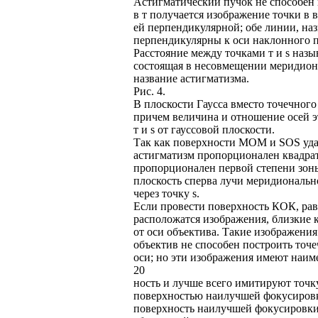
Астигматический пучок не способен 
в т получается изображение точки в в
ей перпендикулярной; обе линии, на
перпендикулярны к оси наклонного пуч
Расстояние между точками т и s назы
состоящая в несовмещении меридиона
название астигматизма.
Рис. 4.
В плоскости Гаусса вместо точечного
причем величина и отношение осей э
т и s от гауссовой плоскости.
Так как поверхности MOM и SOS удал
астигматизм пропорционален квадрат
пропорционален первой степени зоны 
плоскость сперва лучи меридиональног
через точку s.
Если провести поверхность КОК, ра
расположатся изображения, близкие 
от оси объектива. Такие изображения
объектив не способен построить точ
оси; но эти изображения имеют наи
20
ность и лучше всего имитируют точк
поверхностью наилучшей фокусировки
поверхность наилучшей фокусировки 