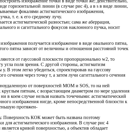
построить изображение точки в виде точки же; действительно,
иде горизонтальной линии (в случае рис 4), а в s в виде линии,
зываемые фокалями астигматического изображения,
ка, т. е. к его среднему лучу.
вается астигматической разностью; сама же аберрация,
льного и сагиттального фокусов наклонного пучка, носит
 изображения получается изображение в виде овального пятна,
того пятна зависят от величины и отношения расстояний точек
яются от гауссовой плоскости пропорционально w2, то
у угла поля зрения. С другой стороны, астигматизм
у. В этом легко убедиться, спроектировав на гауссову
о сечения через точку т, а затем лучи сагиттального сечения
вноудаленную от поверхностей MOM и SOS, то на ней
к круглым пятнам, с возрастающим диаметром по мере удаления
 ни в коем случае нельзя назвать точечными: астигматический
ечного изображения нигде, кроме непосредственной близости к
меньшую протяжен-
у. Поверхность КОК может быть названа поэтому
 для астигматического изображения. В случае рис 4
является кривой поверхностью, а объектив обладает