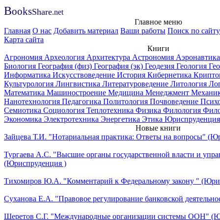
B
ooks
Share
.net
Главное меню
Главная
О нас
Добавить материал
Ваши работы
Поиск по сайту
Карта сайта
Книги
Агрономия
Археология
Архитектура
Астрономия
Аэронавтик
Биология
География (физ)
География (эк)
Геодезия
Геология
Ге
Информатика
Искусствоведение
История
Кибернетика
Крипто
Культурология
Лингвистика
Литературоведение
Литология
Ло
Математика
Машиностроение
Медицина
Менеджмент
Механи
Нанотехнология
Педагогика
Политология
Почвоведение
Псих
Семиотика
Социология
Теплотехника
Физика
Филология
Фил
Экономика
Электротехника
Энергетика
Этика
Юриспруденция
Новые книги
Зайцева Т.И. "Нотариальная практика: Ответы на вопросы" (Ю
Тургаева А.С. "Высшие органы государственной власти и упра
(Юриспруденция )
Тихомиров Ю.А. "Комментарий к Федеральному закону " (Юри
Суханова Е.А. "Правовое регулирование банковской деятельно
Шеретов С.Г. "Международные организации системы ООН" (Ю