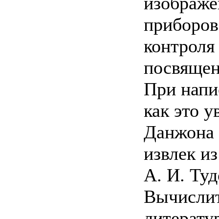
изображе
приборов
контроля
посвящен
При напи
как это 
Данжона 
извлек и
А. И. Ту
Вычислит
литерату