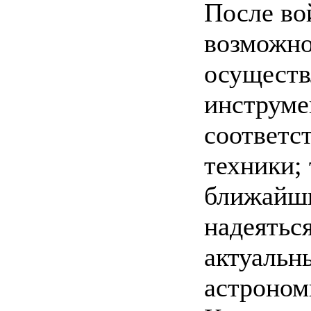
После во
возможно
осуществ
инструме
соответс
техники; 
ближайши
надеятьс
актуальн
астроном