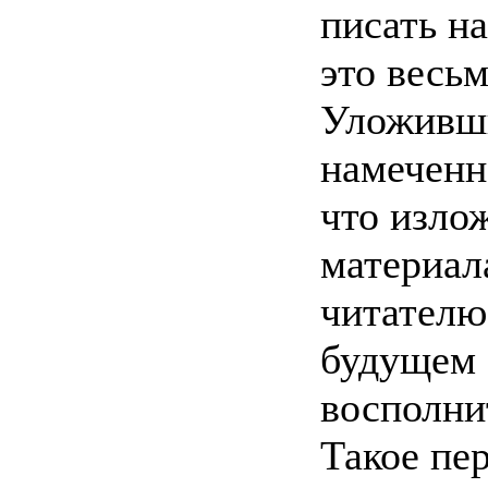
писать н
это весь
Уложивши
намеченн
что изло
материал
читателю
будущем 
восполни
Такое пе