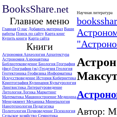
B
ooks
Share
.net
Научная литература
Главное меню
booksshar
Главная
О нас
Добавить материал
Ваши
Астроно
работы
Поиск по сайту
Карта книг
Купить книги
Карта сайта
"Астроно
Книги
Агрономия
Археология
Архитектура
Астрон
Астрономия
Аэронавтика
Библиотековедение
Биология
География
(физ)
География (эк)
Геодезия
Геология
Мaксут
Геотектоника
Геофизика
Информатика
Искусствоведение
История
Кибернетика
Криптография
Кулинария
Культурология
Лингвистика
Литературоведение
Астроно
Литология
Логика
Маркетинг
Математика
Машиностроение
Медицина
Менеджмент
Механика
Минералогия
Нанотехнология
Педагогика
Автор: M
Политология
Почвоведение
Психология
Сельское хозяйство
Семиотика