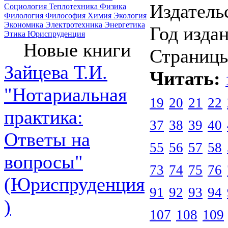
Издатель
Социология
Теплотехника
Физика
Филология
Философия
Химия
Экология
Экономика
Электротехника
Энергетика
Год издан
Этика
Юриспруденция
Новые книги
Страницы
Зайцева Т.И.
Читать:
"Нотариальная
19
20
21
22
практика:
37
38
39
40
Ответы на
55
56
57
58
вопросы"
73
74
75
76
(Юриспруденция
91
92
93
94
)
107
108
109