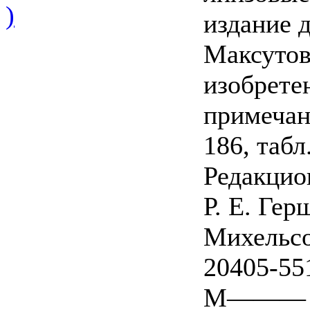
)
издание 
Максутов
изобрете
примечан
186, табл
Редакцио
Р. Е. Гер
Михельсо
20405-55
M——— 97