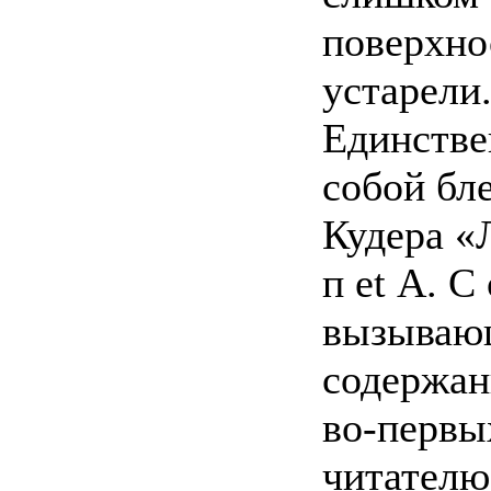
поверхно
устарели
Единстве
собой бл
Кудера «Л
п et А. С 
вызывающ
содержан
во-первы
читателю,