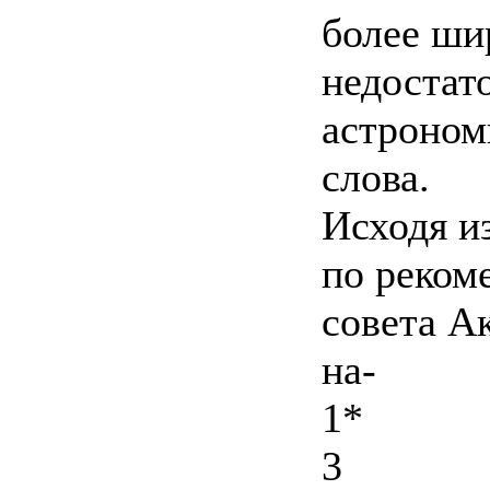
более ши
недостат
астроном
слова.
Исходя и
по реком
совета А
на-
1*
3