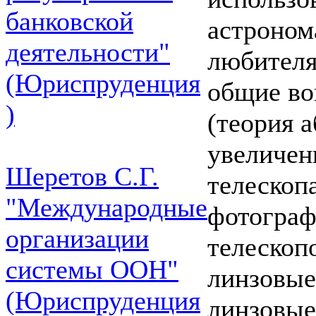
банковской
астроном
деятельности"
любителя
(Юриспруденция
общие во
)
(теория 
увеличен
Шеретов С.Г.
телескоп
"Международные
фотограф
организации
телескоп
системы ООН"
линзовые
(Юриспруденция
линзовые