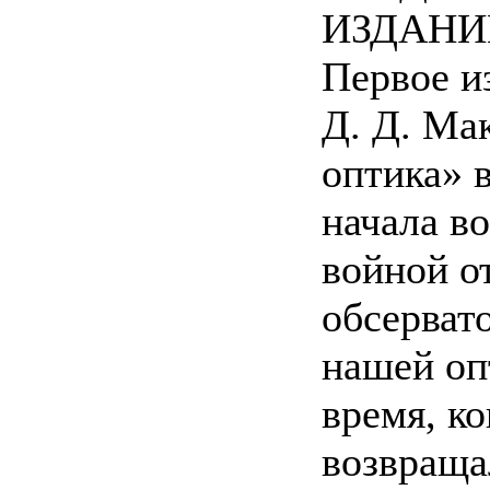
ИЗДАН
Первое и
Д. Д. Ма
оптика» 
начала в
войной о
обсерват
нашей оп
время, к
возвраща