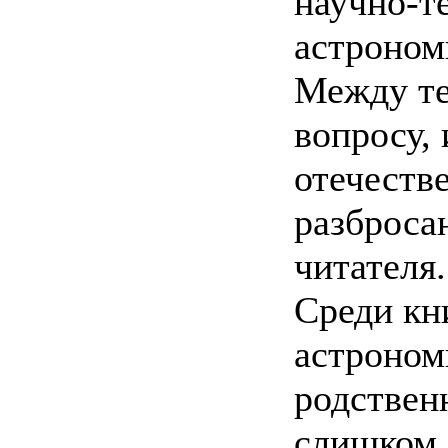
научно-т
астроном
Между те
вопросу,
отечестве
разброса
читателя.
Среди кн
астроном
родствен
слишком 