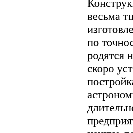
Конструк
весьма т
изготовл
по точно
родятся 
скоро ус
постройк
астроном
длительн
предприя