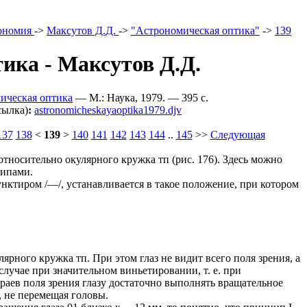
ономия
->
Мaксутов Д.Д.
->
"Астрономическая оптика"
->
139
ика - Мaксутов Д.Д.
ическая оптика
— М.: Наука, 1979. — 395 c.
сылка)
:
astronomicheskayaoptika1979.djv
137
138
<
139
>
140
141
142
143
144
..
145
>>
Следующая
тносительно окулярного кружка тп (рис. 176). Здесь можно
ципами.
унктиром /—/, устанавливается в такое положение, при котором
ярного кружка тп. При этом глаз не видит всего поля зрения, а
 случае при значительном виньетировании, т. е. при
краев поля зрения глазу достаточно выполнять вращательное
, не перемещая головы.