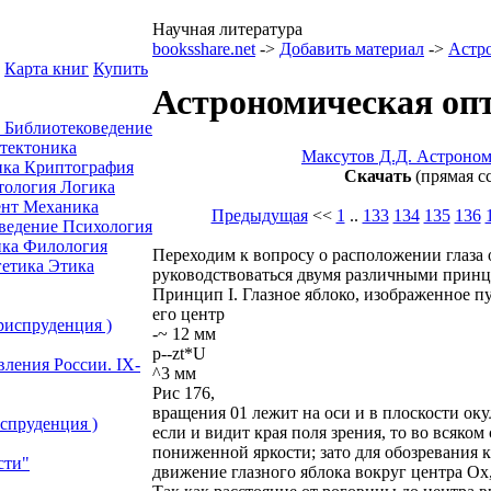
Научная литература
booksshare.net
->
Добавить материал
->
Астр
Карта книг
Купить
Астрономическая опт
а
Библиотековедение
отектоника
Maксутов Д.Д. Астроном
ика
Криптография
Скачать
(прямая с
тология
Логика
ент
Механика
Предыдущая
<<
1
..
133
134
135
136
ведение
Психология
ика
Филология
Переходим к вопросу о расположении глаза о
гетика
Этика
руководствоваться двумя различными прин
Принцип I. Глазное яблоко, изображенное п
его центр
риспруденция )
-~ 12 мм
р--zt*U
вления России. IХ-
^3 мм
Рис 176,
вращения 01 лежит на оси и в плоскости окул
спруденция )
если и видит края поля зрения, то во всяком
пониженной яркости; зато для обозревания 
сти"
движение глазного яблока вокруг центра Ох