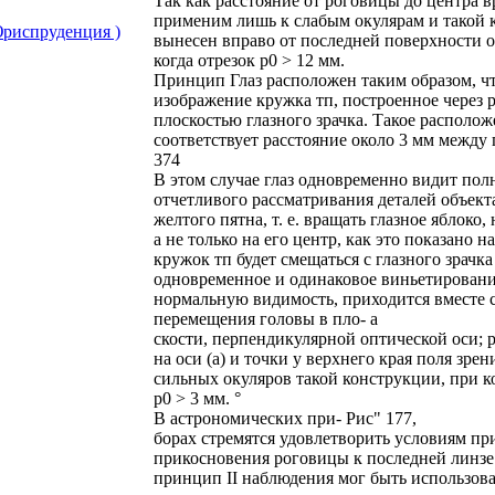
Так как расстояние от роговицы до центра в
применим лишь к слабым окулярам и такой 
риспруденция )
вынесен вправо от последней поверхности о
когда отрезок р0 > 12 мм.
Принцип Глаз расположен таким образом, ч
изображение кружка тп, построенное через 
плоскостью глазного зрачка. Такое располож
соответствует расстояние около 3 мм между
374
В этом случае глаз одновременно видит полн
отчетливого рассматривания деталей объек
желтого пятна, т. е. вращать глазное яблок
а не только на его центр, как это показано
кружок тп будет смещаться с глазного зрачка
одновременное и одинаковое виньетировани
нормальную видимость, приходится вместе 
перемещения головы в пло- а
скости, перпендикулярной оптической оси; р
на оси (а) и точки у верхнего края поля зре
сильных окуляров такой конструкции, при к
р0 > 3 мм. °
В астрономических при- Рис" 177,
борах стремятся удовлетворить условиям при
прикосновения роговицы к последней линзе о
принцип II наблюдения мог быть использова