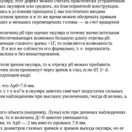
куляра; этот дефект можно считать практически устраненным
лабых окуляров или средних, но благоприятной конструкции.
аясь к условиям принципа I, мы постепенно вводим
осевом зрении и в то же время можем обозревать прямым
ьших и меньших перемещениях головы — за счет вращения
величина р0 при оценке окуляра и почему вычислительная
обеспечивающих возможно большую длину отрезка р0.
меньше глазного зрачка <1Г, то появляется возможность
I и все же соблюсти его формально, т. е. перехватить
аклона и без виньетирования.
 поля зрения окуляра, то к отрезку р0 можно прибавить
ек поля проникнут через зрачок в глаз, если dT ]> d.
ледующем виде:
, что Ар0=7.6 мм.
с с т о я-н"и я окуляра заметно смягчает недостатки сильных
им наблюдениям при высоких увеличениях,^когда dt велико, a
мого объекта (например, Луны) или при дневных наблюдениях
ра, то и величина Д/>0 заметно уменьшится.
мм, то Ар0 — 2 мм вместо прежних 7.6 мм.
 диаметров глазных зрачков и зрачков выхода окуляра, но ее