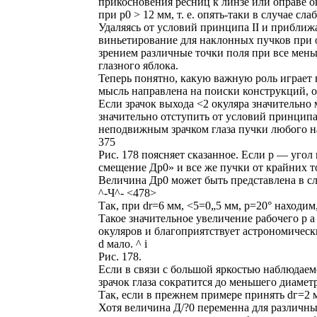
прикосновения ресниц к линзе или оправе о
при р0 > 12 мм, т. е. опять-таки в случае с
Удаляясь от условий принципа II и приближ
виньетирование для наклонных пучков при 
зрением различные точки поля при все мен
глазного яблока.
Теперь понятно, какую важную роль играет 
мысль направлена на поиски конструкций, 
Если зрачок выхода <2 окуляра значительно 
значительно отступить от условий принципа I
неподвижным зрачком глаза пучки любого н
375
Рис. 178 поясняет сказанное. Если р — угол
смещение Др0» и все же пучки от крайних точ
Величина Др0 может быть представлена в с
^-Ч^- <478>
Так, при dr=6 мм, <5=0„5 мм, р=20° находим
Такое значительное увеличение рабочего р а 
окуляров и благоприятствует астрономическ
d мало. ^ i
Рис. 178.
Если в связи с большой яркостью наблюдае
зрачок глаза сократится до меньшего диамет
Так, если в прежнем примере принять dг=2 
Хотя величина Д/?0 переменна для различных