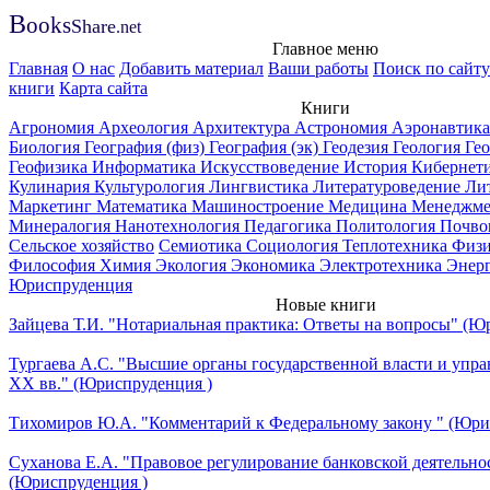
B
ooks
Share
.net
Главное меню
Главная
О нас
Добавить материал
Ваши работы
Поиск по сайту
книги
Карта сайта
Книги
Агрономия
Археология
Архитектура
Астрономия
Аэронавтик
Биология
География (физ)
География (эк)
Геодезия
Геология
Ге
Геофизика
Информатика
Искусствоведение
История
Кибернет
Кулинария
Культурология
Лингвистика
Литературоведение
Ли
Маркетинг
Математика
Машиностроение
Медицина
Менеджм
Минералогия
Нанотехнология
Педагогика
Политология
Почво
Сельское хозяйство
Семиотика
Социология
Теплотехника
Физ
Философия
Химия
Экология
Экономика
Электротехника
Энер
Юриспруденция
Новые книги
Зайцева Т.И. "Нотариальная практика: Ответы на вопросы" (Ю
Тургаева А.С. "Высшие органы государственной власти и упра
ХХ вв." (Юриспруденция )
Тихомиров Ю.А. "Комментарий к Федеральному закону " (Юри
Суханова Е.А. "Правовое регулирование банковской деятельно
(Юриспруденция )