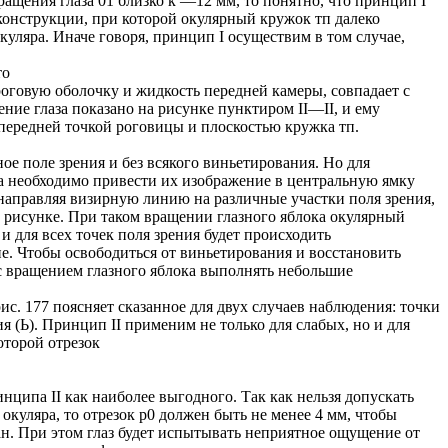
ращения глаза 01 близко к —12 мм, то понятно, что принцип I
конструкции, при которой окулярный кружок тп далеко
куляра. Иначе говоря, принцип I осуществим в том случае,
то
роговую оболочку и жидкость передней камеры, совпадает с
ение глаза показано на рисунке пунктиром II—II, и ему
 передней точкой роговицы и плоскостью кружка тп.
ое поле зрения и без всякого виньетирования. Но для
та необходимо привести их изображение в центральную ямку
о, направляя визирную линию на различные участки поля зрения,
 на рисунке. При таком вращении глазного яблока окулярный
 и для всех точек поля зрения будет происходить
е. Чтобы освободиться от виньетирования и восстановить
с вращением глазного яблока выполнять небольшие
ис. 177 поясняет сказанное для двух случаев наблюдения: точки
ния (Ь). Принцип II применим не только для слабых, но и для
оторой отрезок
нципа II как наиболее выгодного. Так как нельзя допускать
куляра, то отрезок р0 должен быть не менее 4 мм, чтобы
н. При этом глаз будет испытывать неприятное ощущение от