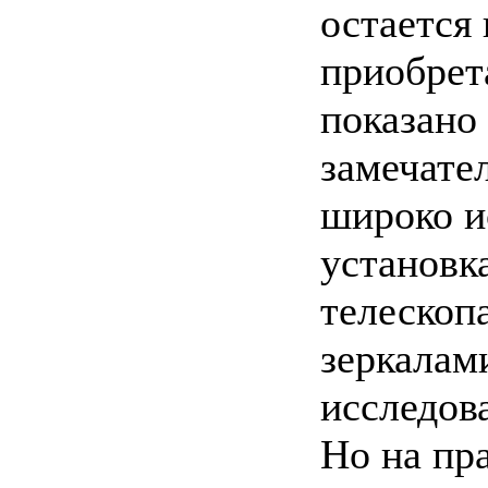
остается
приобрет
показано
замечате
широко и
установка
телескоп
зеркалам
исследова
Но на пр