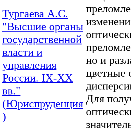
преломле
Тургаева А.С.
изменени
"Высшие органы
оптическ
государственной
преломле
власти и
но и разл
управления
цветные 
России. IХ-ХХ
дисперси
вв."
Для полу
(Юриспруденция
оптическ
)
значител