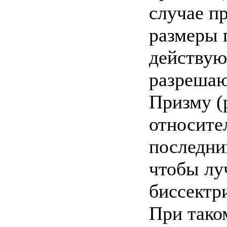
случае п
размеры 
действую
разрешаю
Призму (
относите
последний
чтобы лу
биссектри
При тако