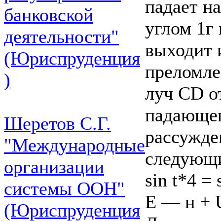
падает н
банковской
углом 1г 
деятельности"
выходит 
(Юриспруденция
преломле
)
луч CD от
падающег
Шеретов С.Г.
рассужде
"Международные
следующи
организации
sin t*4 = 
системы ООН"
E — н + 
(Юриспруденция