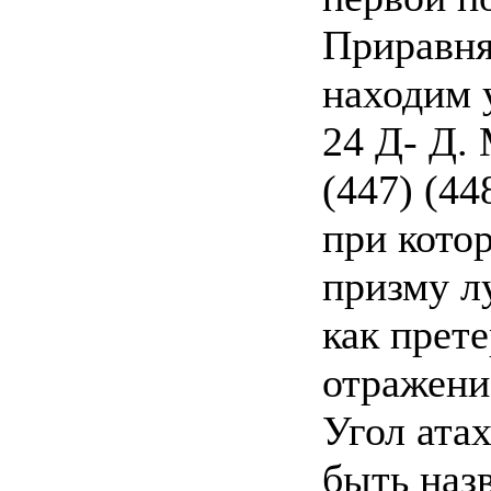
Приравня
находим 
24 Д- Д.
(447) (44
при кото
призму л
как прет
отражени
Угол ата
быть назв