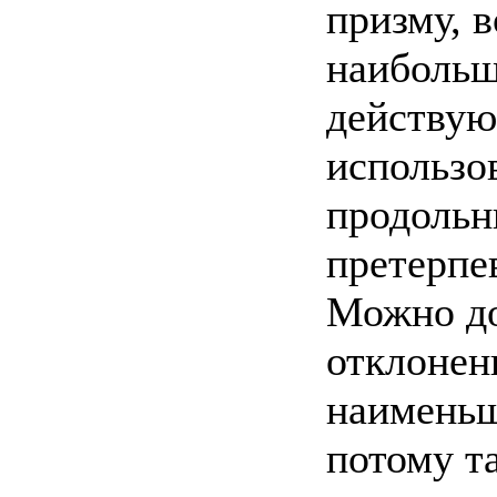
призму, 
наибольш
действую
использо
продольн
претерпе
Можно док
отклонен
наименьш
потому т