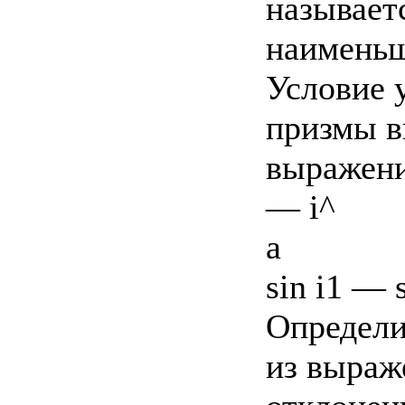
называет
наименьш
Условие 
призмы в
выражени
— i^
а
sin i1 — s
Определи
из выраж