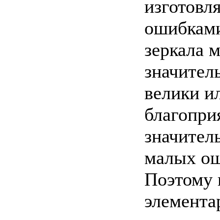
изготовл
ошибками
зеркала 
значител
велики и
благопри
значител
малых ош
Поэтому 
элемента