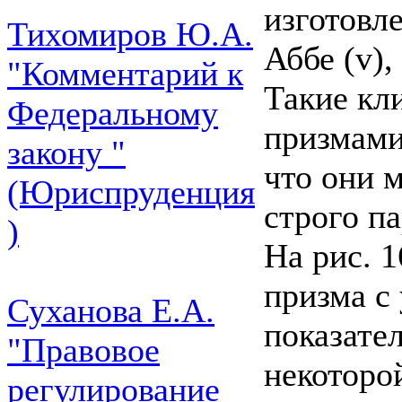
изготовл
Тихомиров Ю.А.
Аббе (v),
"Комментарий к
Такие кл
Федеральному
призмами
закону "
что они 
(Юриспруденция
строго п
)
На рис. 
призма с
Суханова Е.А.
показате
"Правовое
некоторо
регулирование