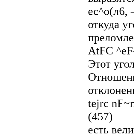
ес^о(л6, 
откуда у
преломле
AtFC ^eF
Этот уго
Отношени
отклонен
tejrc nF~
(457)
есть вел