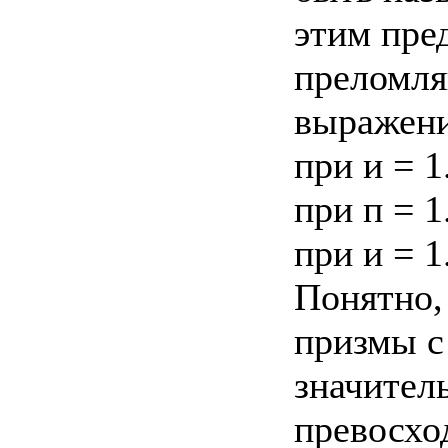
этим пре
преломля
выражени
при и = 1
при п = 1
при и = 1
Понятно,
призмы с
значител
превосхо