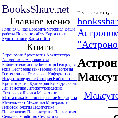
B
ooks
Share
.net
Научная литература
Главное меню
booksshar
Главная
О нас
Добавить материал
Ваши
Астроно
работы
Поиск по сайту
Карта книг
Купить книги
Карта сайта
"Астроно
Книги
Агрономия
Археология
Архитектура
Астрон
Астрономия
Аэронавтика
Библиотековедение
Биология
География
(физ)
География (эк)
Геодезия
Геология
Мaксут
Геотектоника
Геофизика
Информатика
Искусствоведение
История
Кибернетика
Криптография
Кулинария
Культурология
Лингвистика
Литературоведение
Maксуто
Литология
Логика
Маркетинг
Математика
Машиностроение
Медицина
Менеджмент
Механика
Минералогия
— 
Нанотехнология
Педагогика
Политология
Почвоведение
Психология
Сельское хозяйство
Семиотика