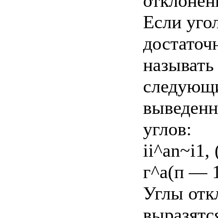
отклонен
Если уго
достаточ
называть
следующ
выведенн
углов:
ii^an~i1, 
г^а(п — 1
Углы отк
выразятс