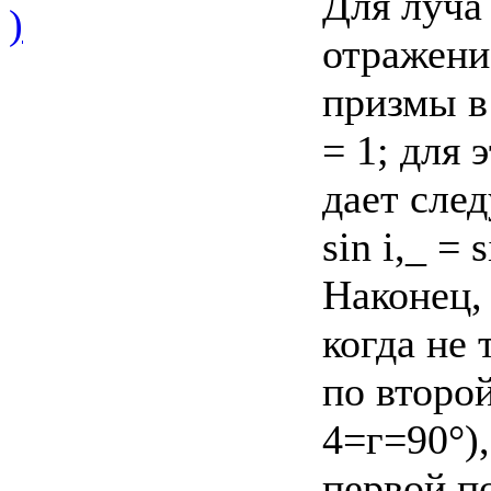
Для луча
)
отражени
призмы в 
= 1; для 
дает сле
sin i,_ =
Наконец,
когда не
по второ
4=г=90°),
первой п