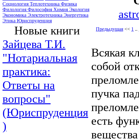
Социология
Теплотехника
Физика
Филология
Философия
Химия
Экология
ast
Экономика
Электротехника
Энергетика
Этика
Юриспруденция
Новые книги
Предыдущая
<<
1
..
Зайцева Т.И.
Всякая к
"Нотариальная
собой от
практика:
преломле
Ответы на
пучка па
вопросы"
преломле
(Юриспруденция
есть фун
)
вещества 