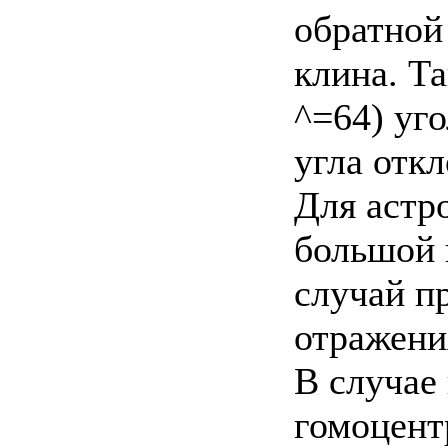
обратной
клина. Та
^=64) уг
угла отк
Для астр
большой 
случай п
отражени
В случае
гомоцент