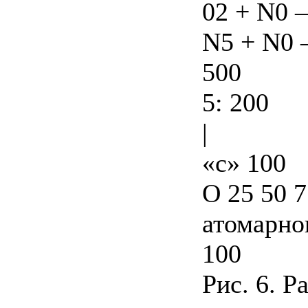
02 + N0 
N5 + N0 
500
5: 200
|
«с» 100
О 25 50 
атомарно
100
Рис. 6. Р