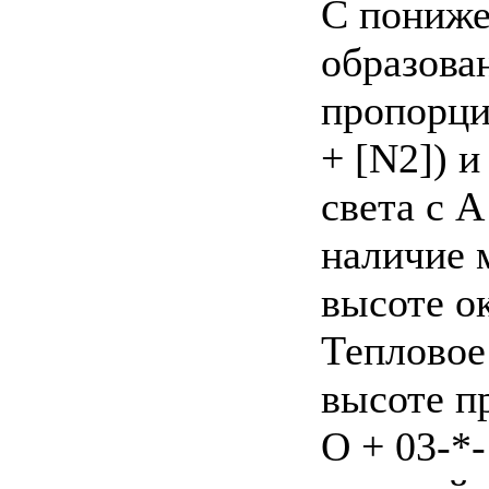
С пониже
образова
пропорци
+ [N2]) 
света с А
наличие 
высоте ок
Тепловое
высоте п
О + 03-*-