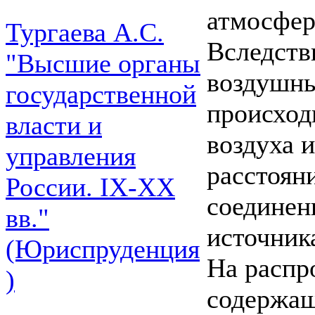
атмосфер
Тургаева А.С.
Вследств
"Высшие органы
воздушны
государственной
происход
власти и
воздуха 
управления
расстоян
России. IХ-ХХ
соединен
вв."
источник
(Юриспруденция
На распр
)
содержащ