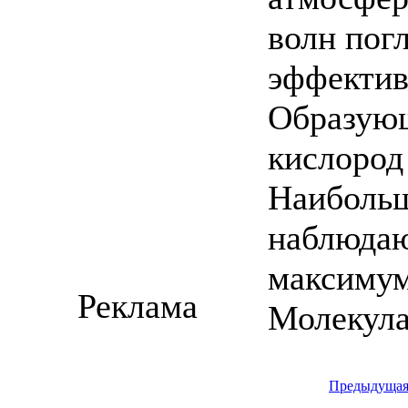
волн пог
эффектив
Образующ
кислород
Наибольш
наблюдаю
максимум
Реклама
Молекула
Предыдуща