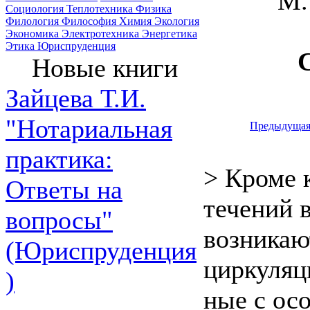
М.
Социология
Теплотехника
Физика
Филология
Философия
Химия
Экология
Экономика
Электротехника
Энергетика
Этика
Юриспруденция
Новые книги
Зайцева Т.И.
"Нотариальная
Предыдуща
практика:
> Кроме
Ответы на
течений 
вопросы"
возникаю
(Юриспруденция
циркуляци
)
ные с ос