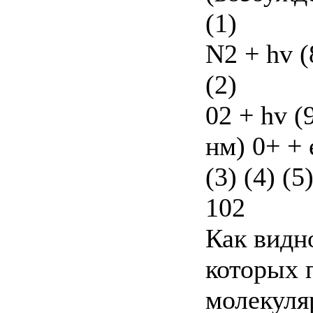
(1)
N2 + hv (
(2)
02 + hv (
нм) 0+ + 
(3) (4) (5
102
Как видн
которых 
молекуля