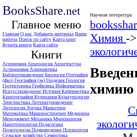
B
ooks
Share
.net
Научная литература
Главное меню
booksshar
Главная
О нас
Добавить материал
Ваши
Химия
-
работы
Поиск по сайту
Карта книг
Купить книги
Карта сайта
экологич
Книги
Агрономия
Археология
Архитектура
Введен
Астрономия
Аэронавтика
Библиотековедение
Биология
География
(физ)
География (эк)
Геодезия
Геология
химию 
Геотектоника
Геофизика
Информатика
Искусствоведение
История
Кибернетика
Криптография
Кулинария
Культурология
Лингвистика
Литературоведение
С
Литология
Логика
Маркетинг
Математика
Машиностроение
Медицина
Менеджмент
Механика
Минералогия
экологи
Нанотехнология
Педагогика
Политология
Почвоведение
Психология
Сельское хозяйство
Семиотика