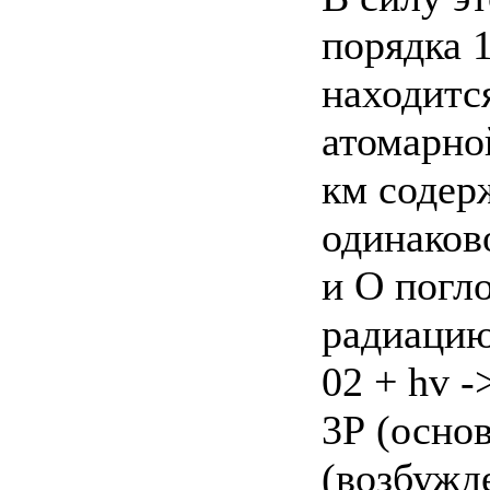
порядка 
находится
атомарно
км содер
одинаков
и О погл
радиацию
02 + hv -
3Р (осно
(возбужд