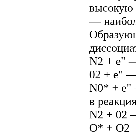
высокую 
— наибол
Образующ
диссоциа
N2 + е" 
02 + е" —
N0* + е"
в реакция
N2 + 02 
О* + О2 