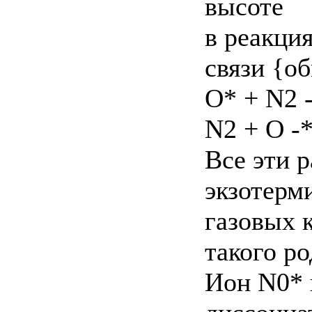
высоте
в реакци
связи {о
О* + N2 
N2 + О -*
Все эти 
экзотерм
газовых 
такого р
Ион N0* 