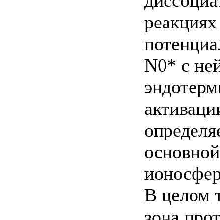
диссоциа
реакциях 
потенциал
N0* с не
эндотерм
активаци
определяе
основной
ионосфер
В целом 
зона про