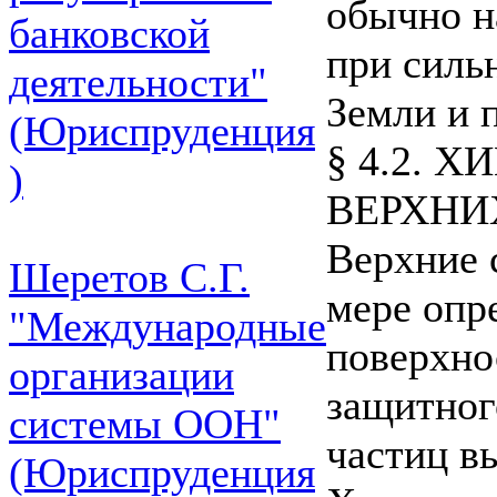
обычно н
банковской
при силь
деятельности"
Земли и 
(Юриспруденция
§ 4.2. 
)
ВЕРХНИ
Верхние 
Шеретов С.Г.
мере опр
"Международные
поверхно
организации
защитног
системы ООН"
частиц в
(Юриспруденция