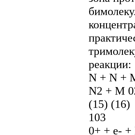
бимолеку
концентра
практиче
тримолек
реакции:
N + N + 
N2 + М 0
(15) (16)
103
0+ + е- 