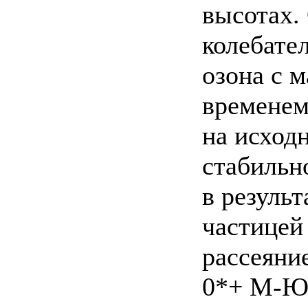
высотах.
колебате
озона с 
временем
на исход
стабильн
в результ
частицей
рассеяни
0*+ М-Ю3