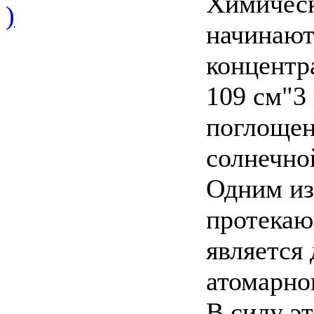
Химическ
)
начинают
концентр
109 см"3
поглощен
солнечно
Одним из
протекаю
является
атомарно
В силу э