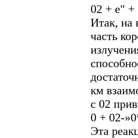
02 + е" +
Итак, на
часть ко
излучени
способно
достаточ
км взаим
с 02 при
0 + 02-»0
Эта реак